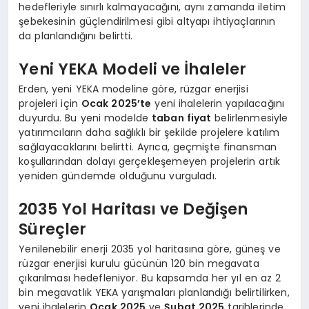
hedefleriyle sınırlı kalmayacağını, aynı zamanda iletim
şebekesinin güçlendirilmesi gibi altyapı ihtiyaçlarının
da planlandığını belirtti.
Yeni YEKA Modeli ve İhaleler
Erden, yeni YEKA modeline göre, rüzgar enerjisi
projeleri için
Ocak 2025’te
yeni ihalelerin yapılacağını
duyurdu. Bu yeni modelde
taban fiyat
belirlenmesiyle
yatırımcıların daha sağlıklı bir şekilde projelere katılım
sağlayacaklarını belirtti. Ayrıca, geçmişte finansman
koşullarından dolayı gerçekleşemeyen projelerin artık
yeniden gündemde olduğunu vurguladı.
2035 Yol Haritası ve Değişen
Süreçler
Yenilenebilir enerji 2035 yol haritasına göre, güneş ve
rüzgar enerjisi kurulu gücünün 120 bin megavata
çıkarılması hedefleniyor. Bu kapsamda her yıl en az 2
bin megavatlık YEKA yarışmaları planlandığı belirtilirken,
yeni ihalelerin
Ocak 2025
ve
Şubat 2025
tarihlerinde