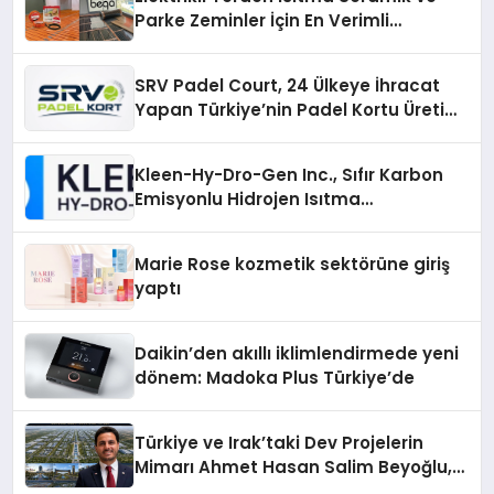
Parke Zeminler İçin En Verimli
Çözümler
SRV Padel Court, 24 Ülkeye İhracat
Yapan Türkiye’nin Padel Kortu Üretim
Gücü
Kleen-Hy-Dro-Gen Inc., Sıfır Karbon
Emisyonlu Hidrojen Isıtma
Teknolojisinde ISO ve TSSA
Düzenleyici Onaylarını Aldı
Marie Rose kozmetik sektörüne giriş
yaptı
Daikin’den akıllı iklimlendirmede yeni
dönem: Madoka Plus Türkiye’de
Türkiye ve Irak’taki Dev Projelerin
Mimarı Ahmet Hasan Salim Beyoğlu,
10 Milyon Metrekarelik “Al Yusuf