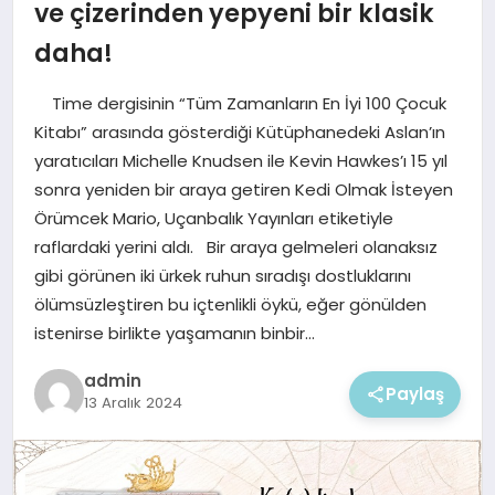
EKONOMI
ve çizerinden yepyeni bir klasik
daha!
MAGAZIN
Time dergisinin “Tüm Zamanların En İyi 100 Çocuk
Kitabı” arasında gösterdiği Kütüphanedeki Aslan’ın
yaratıcıları Michelle Knudsen ile Kevin Hawkes’ı 15 yıl
sonra yeniden bir araya getiren Kedi Olmak İsteyen
Örümcek Mario, Uçanbalık Yayınları etiketiyle
raflardaki yerini aldı. Bir araya gelmeleri olanaksız
gibi görünen iki ürkek ruhun sıradışı dostluklarını
ölümsüzleştiren bu içtenlikli öykü, eğer gönülden
istenirse birlikte yaşamanın binbir…
admin
Paylaş
13 Aralık 2024