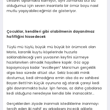
cesaret aşılamakla kalmıyor, aynı zamanda bizi biz
olduğumuz için seven insanlarla bir ömür boyu nasıl
mutlu yaşayabileceğimizi de gösteriyor.
Çocuklar, kendileri gibi olabilmenin dayanılmaz
hafifliğini hissedecek
Tüylü mü tüylü, büyük mü büyük bir örümcek olan
Mario, karanlık kuytu köşelerinde huzurla
saklanabileceği yeni yuvasının keyfini sürmeye
hazırlanırken olmadık hayallere kapılır. Göz açıp
kapayıncaya kadar “evcilleşen” Mario’nun gerçeklik
algısı kısa sürede altüst olur. Sekiz bacaklı minik
dostumuz, kedi olmadığına emin olsa da ev sahibesi
Bayan Betti’nin küçük oyununa ağ atarak çareyi kedi
gibi davranmakta bulur. İşin fenası, az daha çabalarsa
kedi olduğuna neredeyse kendisi bile inanacaktır…
Gerçeklerden ziyade inanmak istediklerine inanmayı
tercih eden
iki nahif ev arkadaşını incecik ağlarla