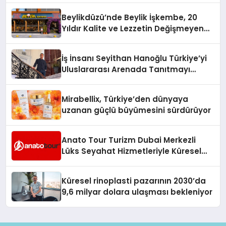
Holding Industrial City” Projesini
Beylikdüzü’nde Beylik İşkembe, 20
Hayata Geçirecek
Yıldır Kalite ve Lezzetin Değişmeyen
Adresi
İş İnsanı Seyithan Hanoğlu Türkiye’yi
Uluslararası Arenada Tanıtmayı
Hedefliyor
Mirabellix, Türkiye’den dünyaya
uzanan güçlü büyümesini sürdürüyor
Anato Tour Turizm Dubai Merkezli
Lüks Seyahat Hizmetleriyle Küresel
Turizmde Öne Çıkıyor
Küresel rinoplasti pazarının 2030’da
9,6 milyar dolara ulaşması bekleniyor