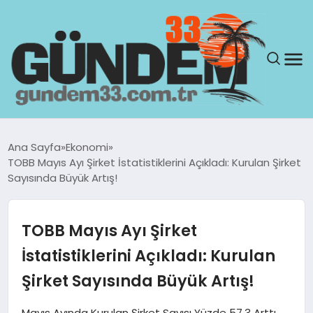
ANASAYFA
Ana Sayfa
Ekonomi
TOBB Mayıs Ayı Şirket İstatistiklerini Açıkladı: Kurulan Şirket
GÜNDEM
Sayısında Büyük Artış!
YAŞAM
TOBB Mayıs Ayı Şirket
SAĞLIK
İstatistiklerini Açıkladı: Kurulan
Şirket Sayısında Büyük Artış!
TEKNOLOJI
Mayıs Ayında Kurulan Şirket Sayısı Yüzde 57,3 Arttı