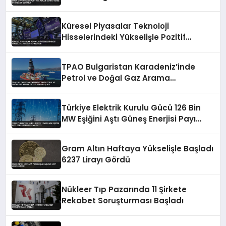
Küresel Piyasalar Teknoloji
Hisselerindeki Yükselişle Pozitif
Seyrediyor
TPAO Bulgaristan Karadeniz’inde
Petrol ve Doğal Gaz Arama
Ortaklığına Başladı
Türkiye Elektrik Kurulu Gücü 126 Bin
MW Eşiğini Aştı Güneş Enerjisi Payı
Arttı
Gram Altın Haftaya Yükselişle Başladı
6237 Lirayı Gördü
Nükleer Tıp Pazarında 11 Şirkete
Rekabet Soruşturması Başladı