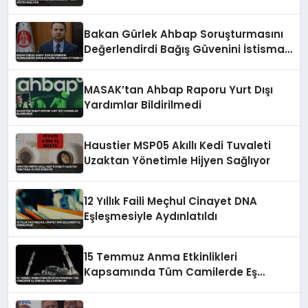
Bakan Gürlek Ahbap Soruşturmasını
Değerlendirdi Bağış Güvenini İstismar
Ettirmeyiz
MASAK’tan Ahbap Raporu Yurt Dışı
Yardımlar Bildirilmedi
Haustier MSP05 Akıllı Kedi Tuvaleti
Uzaktan Yönetimle Hijyen Sağlıyor
12 Yıllık Faili Meçhul Cinayet DNA
Eşleşmesiyle Aydınlatıldı
15 Temmuz Anma Etkinlikleri
Kapsamında Tüm Camilerde Eş
Zamanlı Sela Okunacak