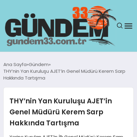
ANASAYFA
Ana Sayfa
Gündem
THY’nin Yan Kuruluşu AJET’in Genel Müdürü Kerem Sarp
GÜNDEM
Hakkında Tartışma
YAŞAM
THY’nin Yan Kuruluşu AJET’in
SAĞLIK
Genel Müdürü Kerem Sarp
Hakkında Tartışma
TEKNOLOJI
Yerine Kurulan AJET’in İlk Genel Müdürü Kerem Sarp