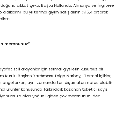
 olduğuna dikkat çekti. Başta Hollanda, Almanya ve İngiltere
ldıklarını; bu yıl termal giyim satışlarının %15,4 artarak
irtti.
iden memnunuz”
ıyafet stili arayanlar için termal giysilerin kusursuz bir
 Kurulu Başkan Yardımcısı Tolga Narbay, “Termal içlikler,
 engellerken, aynı zamanda teri dışarı atan nefes alabilir
rmal ürünler konusunda farkındalık kazanan tüketici sayısı
eksiyonumuza olan yoğun ilgiden çok memnunuz” dedi.