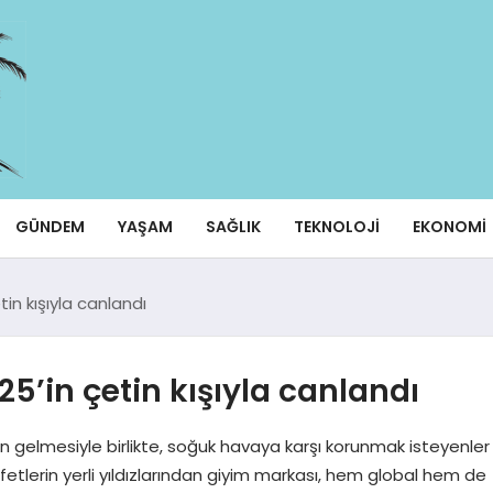
GÜNDEM
YAŞAM
SAĞLIK
TEKNOLOJI
EKONOMI
in kışıyla canlandı
5’in çetin kışıyla canlandı
şın gelmesiyle birlikte, soğuk havaya karşı korunmak isteyenler
etlerin yerli yıldızlarından giyim markası, hem global hem de