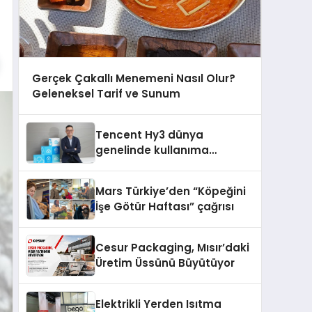
Gerçek Çakallı Menemeni Nasıl Olur?
Geleneksel Tarif ve Sunum
Tencent Hy3 dünya
genelinde kullanıma
sunuldu
Mars Türkiye’den “Köpeğini
İşe Götür Haftası” çağrısı
Cesur Packaging, Mısır’daki
Üretim Üssünü Büyütüyor
Elektrikli Yerden Isıtma