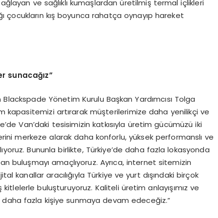
ağlayan ve sağlıklı kumaşlardan üretilmiş termal içlikleri
ılığı çocukların kış boyunca rahatça oynayıp hareket
ler sunacağız”
an Blackspade Yönetim Kurulu Başkan Yardımcısı Tolga
im kapasitemizi artırarak müşterilerimize daha yenilikçi ve
e’de Van’daki tesisimizin katkısıyla üretim gücümüzü iki
mlerini merkeze alarak daha konforlu, yüksek performanslı ve
rlıyoruz. Bununla birlikte, Türkiye’de daha fazla lokasyonda
an buluşmayı amaçlıyoruz. Ayrıca, internet sitemizin
tal kanallar aracılığıyla Türkiye ve yurt dışındaki birçok
 kitlelerle buluşturuyoruz. Kaliteli üretim anlayışımız ve
i daha fazla kişiye sunmaya devam edeceğiz.”