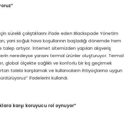
yoruz”
 için sürekli çalıştıklarını ifade eden Blackspade Yönetim
ları, yani soğuk hava koşullarının başladığı dönemde hem
 talep artıyor. İnternet sitemizden yapılan alışveriş
işlerin neredeyse yarısını termal ürünler oluşturuyor. Termal
er, global ölçekte sağlıklı ve konforlu bir kış geçirmek
artan talebi karşılamak ve kullanıcıların ihtiyaçlarına uygun
sürdürüyoruz” ifadelerini kullandı.
klara karşı koruyucu rol oynuyor”