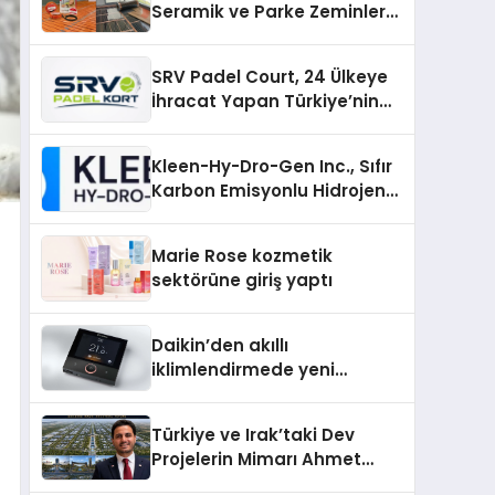
Seramik ve Parke Zeminler
İçin En Verimli Çözümler
SRV Padel Court, 24 Ülkeye
İhracat Yapan Türkiye’nin
Padel Kortu Üretim Gücü
Kleen-Hy-Dro-Gen Inc., Sıfır
Karbon Emisyonlu Hidrojen
Isıtma Teknolojisinde ISO ve
TSSA Düzenleyici Onaylarını
Marie Rose kozmetik
Aldı
sektörüne giriş yaptı
Daikin’den akıllı
iklimlendirmede yeni
dönem: Madoka Plus
Türkiye’de
Türkiye ve Irak’taki Dev
Projelerin Mimarı Ahmet
Hasan Salim Beyoğlu, 10