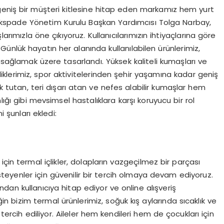
e geniş bir müşteri kitlesine hitap eden markamız hem yurt
ckspade Yönetim Kurulu Başkan Yardımcısı Tolga Narbay,
rımızla öne çıkıyoruz. Kullanıcılarımızın ihtiyaçlarına göre
nlük hayatın her alanında kullanılabilen ürünlerimiz,
ğlamak üzere tasarlandı. Yüksek kaliteli kumaşları ve
çliklerimiz, spor aktivitelerinden şehir yaşamına kadar geniş
ak tutan, teri dışarı atan ve nefes alabilir kumaşlar hem
lığı gibi mevsimsel hastalıklara karşı koruyucu bir rol
 şunları ekledi:
çin termal içlikler, dolapların vazgeçilmez bir parçası
teyenler için güvenilir bir tercih olmaya devam ediyoruz.
dan kullanıcıya hitap ediyor ve online alışveriş
in bizim termal ürünlerimiz, soğuk kış aylarında sıcaklık ve
 tercih ediliyor. Aileler hem kendileri hem de çocukları için