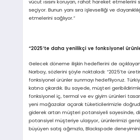
vücut ısısını koruyan, rahat hareket etmelerini s
seçiyor. Bunun yanı sıra işlevselliği ve dayanıkl
etmelerini sağlıyor.”
“2025’te daha yenilikçi ve fonksiyonel ürün
Gelecek döneme ilişkin hedeflerini de açıklay
Narbay, sözlerini şöyle noktaladı: “2025’te üret
fonksiyonel ürünler sunmayı hedefliyoruz. Türkiy
katına çıkardık. Bu sayede, müşteri geribildiri
fonksiyonel iç, termal ve ev giyim ürünleri tasa
yeni mağazalar açarak tüketicilerimizle doğrud
giderek artan müşteri potansiyeli sayesinde, diji
potansiyel müşteriye ulaşıyor, ürünlerimizi geniş
büyüyen satış ağımızla, Blackspade deneyimin