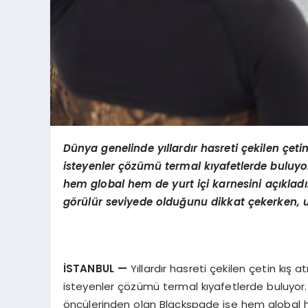
Dünya genelinde yıllardır hasreti çekilen çet
isteyenler çözümü
termal k
ıyafetlerde buluyo
hem global hem de yurt içi karnesini açıkladı.
g
ö
rülür seviyede olduğunu dikkat çekerken, ul
İSTANBUL
—
Yıllardır hasreti çekilen çetin kı
isteyenler çözümü termal kıyafetlerde buluyor.
öncülerinden olan Blackspade ise hem global hem