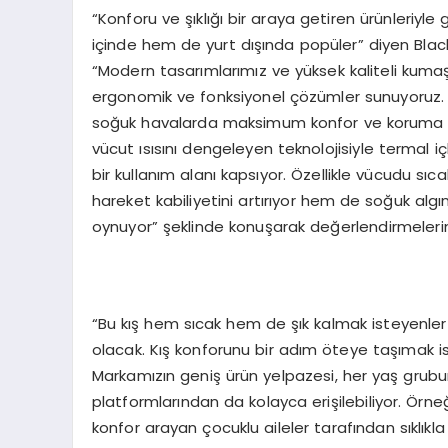
“Konforu ve şıklığı bir araya getiren ürünleriyl
içinde hem de yurt dışında popüler” diyen Bla
“Modern tasarımlarımız ve yüksek kaliteli kumaşla
ergonomik ve fonksiyonel çözümler sunuyoruz. Gü
soğuk havalarda maksimum konfor ve koruma sa
vücut ısısını dengeleyen teknolojisiyle termal i
bir kullanım alanı kapsıyor. Özellikle vücudu sıc
hareket kabiliyetini artırıyor hem de soğuk algın
oynuyor” şeklinde konuşarak değerlendirmelerini
“Bu kış hem sıcak hem de şık kalmak isteyenler i
olacak. Kış konforunu bir adım öteye taşımak is
Markamızın geniş ürün yelpazesi, her yaş grubun
platformlarından da kolayca erişilebiliyor. Örneğ
konfor arayan çocuklu aileler tarafından sıklıkla