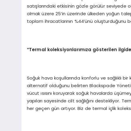
satışlarındaki etkisinin gözle görülür seviyede
olmak üzere 25’in üzerinde ülkeden yoğun talep a
toplam ihracatlarının %44’ünü oluşturduğunu bel
“
Termal koleksiyonlarımıza g
ö
sterilen ilg
Soğuk hava koşullarında konforlu ve sağlıklı bir k
alternatif olduğunu belirten Blackspade Yönetim
vücut ısısını koruyarak soğuk havalarda üşümeyi
yapıları sayesinde cilt sağlığını destekliyor. Te
her geçen gün artıyor. Biz de termal içlik kol