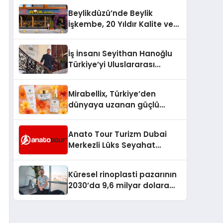
Milyon Metrekarelik “Al Yusuf
Beylikdüzü’nde Beylik
Holding Industrial City”
İşkembe, 20 Yıldır Kalite ve
Projesini Hayata Geçirecek
Lezzetin Değişmeyen Adresi
İş İnsanı Seyithan Hanoğlu
Türkiye’yi Uluslararası
Arenada Tanıtmayı
Hedefliyor
Mirabellix, Türkiye’den
dünyaya uzanan güçlü
büyümesini sürdürüyor
Anato Tour Turizm Dubai
Merkezli Lüks Seyahat
Hizmetleriyle Küresel
Turizmde Öne Çıkıyor
Küresel rinoplasti pazarının
2030’da 9,6 milyar dolara
ulaşması bekleniyor