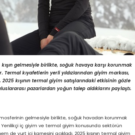
in kışın gelmesiyle birlikte, soğuk havaya karşı korunmak
r. Termal kıyafetlerin yerli yıldızlarından giyim markası,
 2025 kışının termal giyim satışlarındaki etkisinin g
ö
zle
uslararası pazarlardan yoğun talep aldıklarını paylaştı.
ş atmosferinin gelmesiyle birlikte, soğuk havadan korunmak
 Yenilikçi iç giyim ve termal giyim konusunda sektörün
 de yurt içi karnesini açıkladı. 2025 kışının termal giyim