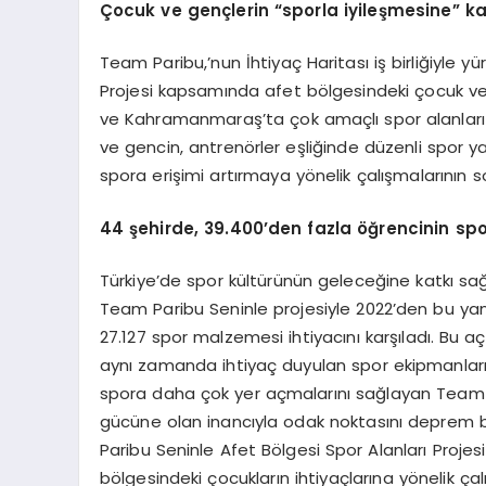
Çocuk ve gençlerin
“
sporla iyileşmesine” k
Team Paribu,’nun İhtiyaç Haritası iş birliğiyle 
Projesi kapsamında afet bölgesindeki çocuk ve 
ve Kahramanmaraş’ta çok amaçlı spor alanları
ve gencin, antrenörler eşliğinde düzenli spor y
spora erişimi artırmaya yönelik çalışmalarının s
44 şehirde, 39.400
’
den fazla öğrencinin spo
Türkiye’de spor kültürünün geleceğine katkı s
Team Paribu Seninle projesiyle 2022’den bu yan
27.127 spor malzemesi ihtiyacını karşıladı. Bu 
aynı zamanda ihtiyaç duyulan spor ekipmanları
spora daha çok yer açmalarını sağlayan Team P
gücüne olan inancıyla odak noktasını deprem b
Paribu Seninle Afet Bölgesi Spor Alanları Projes
bölgesindeki çocukların ihtiyaçlarına yönelik çal