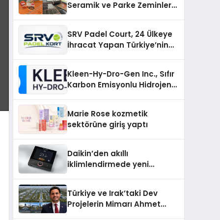
Seramik ve Parke Zeminler
İçin En Verimli Çözümler
SRV Padel Court, 24 Ülkeye
İhracat Yapan Türkiye’nin
Padel Kortu Üretim Gücü
Kleen-Hy-Dro-Gen Inc., Sıfır
Karbon Emisyonlu Hidrojen
Isıtma Teknolojisinde ISO ve
TSSA Düzenleyici Onaylarını
Marie Rose kozmetik
Aldı
sektörüne giriş yaptı
Daikin’den akıllı
iklimlendirmede yeni
dönem: Madoka Plus
Türkiye’de
Türkiye ve Irak’taki Dev
Projelerin Mimarı Ahmet
Hasan Salim Beyoğlu, 10