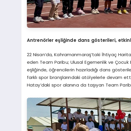
Antren
ö
rler eşliğ
inde dans g
ö
sterileri, etki
22 Nisan’da, Kahramanmaraş’taki İhtiyaç Harita
eden Team Paribu; Ulusal Egemenlik ve Çocuk Ba
eşliğinde, öğrencilerin hazırladığı dans gösteril
farklı spor branşlarındaki atölyelerle devam e
Hatay’daki spor alanına da taşıyan Team Paribu