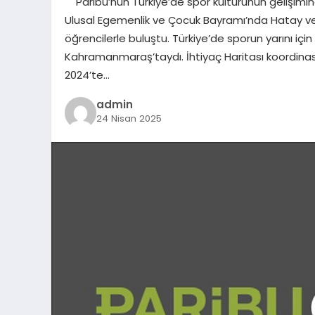
Paribu’nun Türkiye’de spor kültürünün gelişimi
Ulusal Egemenlik ve Çocuk Bayramı’nda Hatay ve
öğrencilerle buluştu. Türkiye’de sporun yarını iç
Kahramanmaraş’taydı. İhtiyaç Haritası koordin
2024’te…
admin
24 Nisan 2025