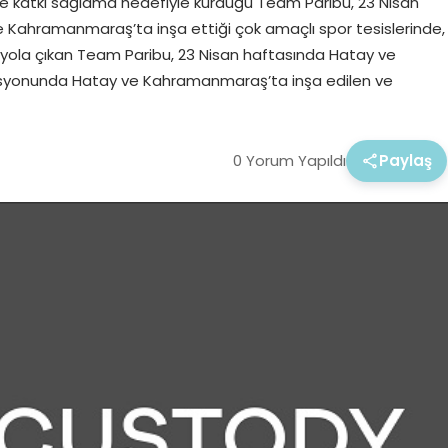
ne katkı sağlama hedefiyle kurduğu Team Paribu, 23 Nisan
 Kahramanmaraş’ta inşa ettiği çok amaçlı spor tesislerinde,
in yola çıkan Team Paribu, 23 Nisan haftasında Hatay ve
asyonunda Hatay ve Kahramanmaraş’ta inşa edilen ve
0 Yorum Yapıldı
Paylaş