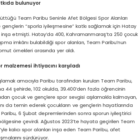
atkıda bulunuyor
yürüttüğü Team Paribu Seninle Afet Bölgesi Spor Alanları
gençlerin “sporla iyileşmesine” katkı sağlamak için Hatay
 inşa etmişti. Hatay’da 400, Kahramanmaraş’ta 250 çocuk
apma imkânı bulabildiği spor alanları, Team Paribu’nun
omut örnekleri arasında yer aldı.
r malzemesi ihtiyacını karşıladı
ağlamak amacıyla Paribu tarafından kurulan Team Paribu,
a 44 şehirde, 102 okulda, 39.400’den fazla öğrencinin
açıdan çocuk ve gençlere spor sevgisi aşılamakla kalmayan,
nı da temin ederek çocukların ve gençlerin hayatlarında
aribu, 6 Şubat depremlerinden sonra sporun iyileştirici
ölgesine çevirdi. Ağustos 2023’te hayata geçirilen Team
i’yle kalıcı spor alanları inşa eden Team Paribu, afet
ışmalarını sürdürüyor.