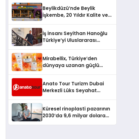
Milyon Metrekarelik “Al Yusuf
Beylikdüzü’nde Beylik
Holding Industrial City”
İşkembe, 20 Yıldır Kalite ve
Projesini Hayata Geçirecek
Lezzetin Değişmeyen Adresi
İş İnsanı Seyithan Hanoğlu
Türkiye’yi Uluslararası
Arenada Tanıtmayı
Hedefliyor
Mirabellix, Türkiye’den
dünyaya uzanan güçlü
büyümesini sürdürüyor
Anato Tour Turizm Dubai
Merkezli Lüks Seyahat
Hizmetleriyle Küresel
Turizmde Öne Çıkıyor
Küresel rinoplasti pazarının
2030’da 9,6 milyar dolara
ulaşması bekleniyor