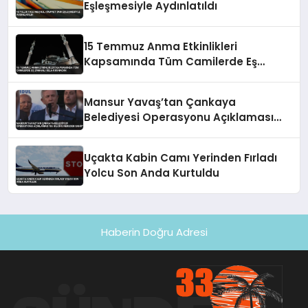
Eşleşmesiyle Aydınlatıldı
15 Temmuz Anma Etkinlikleri
Kapsamında Tüm Camilerde Eş
Zamanlı Sela Okunacak
Mansur Yavaş’tan Çankaya
Belediyesi Operasyonu Açıklaması
‘Bu Bilgiye Nereden Sahip’
Uçakta Kabin Camı Yerinden Fırladı
Yolcu Son Anda Kurtuldu
Haberin Doğru Adresi