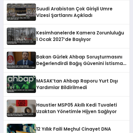
Suudi Arabistan Çok Girişli Umre
Vizesi Şartlarını Açıkladı
Kesimhanelerde Kamera Zorunluluğu
1 Ocak 2027’de Başlıyor
Bakan Gürlek Ahbap Soruşturmasını
Değerlendirdi Bağış Güvenini İstismar
Ettirmeyiz
MASAK’tan Ahbap Raporu Yurt Dışı
Yardımlar Bildirilmedi
Haustier MSP05 Akıllı Kedi Tuvaleti
Uzaktan Yönetimle Hijyen Sağlıyor
12 Yıllık Faili Meçhul Cinayet DNA