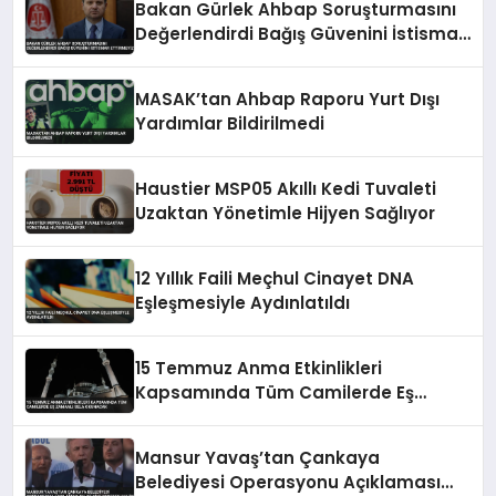
Bakan Gürlek Ahbap Soruşturmasını
Değerlendirdi Bağış Güvenini İstismar
Ettirmeyiz
MASAK’tan Ahbap Raporu Yurt Dışı
Yardımlar Bildirilmedi
Haustier MSP05 Akıllı Kedi Tuvaleti
Uzaktan Yönetimle Hijyen Sağlıyor
12 Yıllık Faili Meçhul Cinayet DNA
Eşleşmesiyle Aydınlatıldı
15 Temmuz Anma Etkinlikleri
Kapsamında Tüm Camilerde Eş
Zamanlı Sela Okunacak
Mansur Yavaş’tan Çankaya
Belediyesi Operasyonu Açıklaması