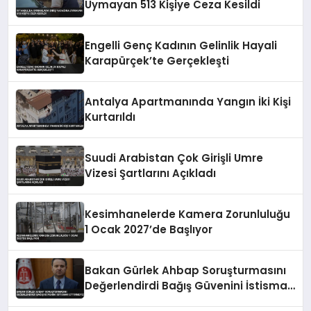
Uymayan 513 Kişiye Ceza Kesildi
Engelli Genç Kadının Gelinlik Hayali
Karapürçek’te Gerçekleşti
Antalya Apartmanında Yangın İki Kişi
Kurtarıldı
Suudi Arabistan Çok Girişli Umre
Vizesi Şartlarını Açıkladı
Kesimhanelerde Kamera Zorunluluğu
1 Ocak 2027’de Başlıyor
Bakan Gürlek Ahbap Soruşturmasını
Değerlendirdi Bağış Güvenini İstismar
Ettirmeyiz