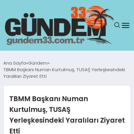
ANASAYFA
Ana Sayfa
Gündem
TBMM Başkanı Numan Kurtulmuş, TUSAŞ Yerleşkesindeki
GÜNDEM
Yaralıları Ziyaret Etti
YAŞAM
TBMM Başkanı Numan
SAĞLIK
Kurtulmuş, TUSAŞ
Yerleşkesindeki Yaralıları Ziyaret
TEKNOLOJI
Etti