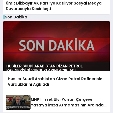
Ümit Dikbayır AK Parti’ye Katılıyor Sosyal Medya
Duyurusuyla Kesinleşti
Son Dakika
Husiler Suudi Arabistan Cizan Petrol Rafinerisini
Vurduklarını Açıkladı
MHP’li İzzet Ulvi Yönter Çerçeve
Yasa’ya İmza Atmamasının Ardından
Sosyal Medyadan Mesaj Verdi