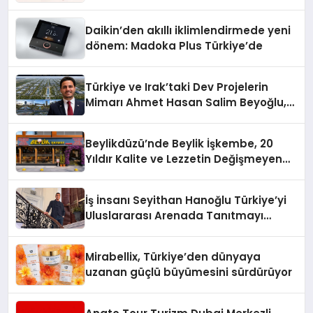
Daikin’den akıllı iklimlendirmede yeni
dönem: Madoka Plus Türkiye’de
Türkiye ve Irak’taki Dev Projelerin
Mimarı Ahmet Hasan Salim Beyoğlu,
10 Milyon Metrekarelik “Al Yusuf
Holding Industrial City” Projesini
Beylikdüzü’nde Beylik İşkembe, 20
Hayata Geçirecek
Yıldır Kalite ve Lezzetin Değişmeyen
Adresi
İş İnsanı Seyithan Hanoğlu Türkiye’yi
Uluslararası Arenada Tanıtmayı
Hedefliyor
Mirabellix, Türkiye’den dünyaya
uzanan güçlü büyümesini sürdürüyor