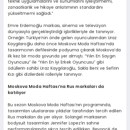
teknik uygulamalarını ve sunumlarını iyileştirmemi,
zanaatkarlık ve hikaye anlatımının standardını
yükseltmemi sağladı.”
Emre Erdemoğlu markası, sinema ve televizyon
dünyasıyla gerçekleştirdiği işbirlikleriyle de tanınıyor.
Örneğin Türkiye’nin önde gelen oyuncularından Uraz
Kaygılaroğlu daha önce Moskova Moda Haftası’nda
tasarımcının defilesinde podyuma çıkarak Moskova’da
ilk kez bir moda şovunda yer almıştı. “Yılın En Saygın
Oyuncusu” ile “Yılın En İyi Erkek Oyuncusu” gibi
ödüllerin sahibi Uraz Kaygılaroğlu, Sakla Beni ve Sefirin
Kızı gibi dizilerdeki rolleriyle tanınıyor.
Moskova Moda Haftası’na Rus markaları da
katılıyor
Bu sezon Moskova Moda Haftası’nın programında,
tasarımları uluslararası yıldızlar tarafından tercih edilen
Rus markaları da yer alıyor. Solangel markasının
bodysuit tasarımları Jennifer Lopez’in sahne
performanslarında sıkça tercih edilirken, Beyoncé de