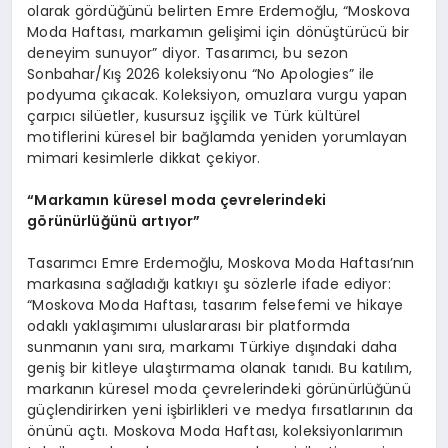
olarak gördüğünü belirten Emre Erdemoğlu, “Moskova
Moda Haftası, markamın gelişimi için dönüştürücü bir
deneyim sunuyor” diyor. Tasarımcı, bu sezon
Sonbahar/Kış 2026 koleksiyonu “No Apologies” ile
podyuma çıkacak. Koleksiyon, omuzlara vurgu yapan
çarpıcı silüetler, kusursuz işçilik ve Türk kültürel
motiflerini küresel bir bağlamda yeniden yorumlayan
mimari kesimlerle dikkat çekiyor.
“Markamın kü
resel moda
çevrelerindeki
görünürlüğünü artıyor”
Tasarımcı Emre Erdemoğlu, Moskova Moda Haftası’nın
markasına sağladığı katkıyı şu sözlerle ifade ediyor:
“Moskova Moda Haftası, tasarım felsefemi ve hikaye
odaklı yaklaşımımı uluslararası bir platformda
sunmanın yanı sıra, markamı Türkiye dışındaki daha
geniş bir kitleye ulaştırmama olanak tanıdı. Bu katılım,
markanın küresel moda çevrelerindeki görünürlüğünü
güçlendirirken yeni işbirlikleri ve medya fırsatlarının da
önünü açtı. Moskova Moda Haftası, koleksiyonlarımın