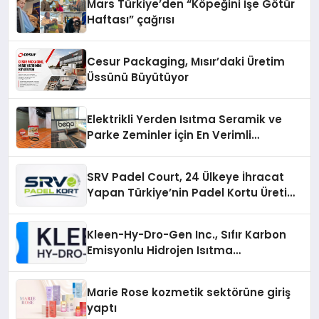
Mars Türkiye’den “Köpeğini İşe Götür
Haftası” çağrısı
Cesur Packaging, Mısır’daki Üretim
Üssünü Büyütüyor
Elektrikli Yerden Isıtma Seramik ve
Parke Zeminler İçin En Verimli
Çözümler
SRV Padel Court, 24 Ülkeye İhracat
Yapan Türkiye’nin Padel Kortu Üretim
Gücü
Kleen-Hy-Dro-Gen Inc., Sıfır Karbon
Emisyonlu Hidrojen Isıtma
Teknolojisinde ISO ve TSSA
Düzenleyici Onaylarını Aldı
Marie Rose kozmetik sektörüne giriş
yaptı