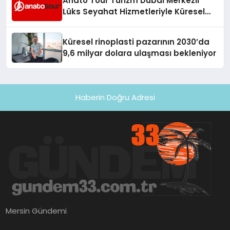
Anato Tour Turizm Dubai Merkezli
Lüks Seyahat Hizmetleriyle Küresel
Turizmde Öne Çıkıyor
Küresel rinoplasti pazarının 2030’da
9,6 milyar dolara ulaşması bekleniyor
Haberin Doğru Adresi
Mersin Gündemi