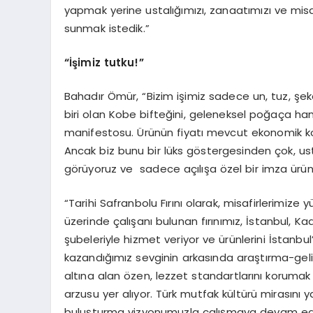
yapmak yerine ustalığımızı, zanaatımızı ve misa
sunmak istedik.”
“İşimiz tutku!”
Bahadır Ömür, “Bizim işimiz sadece un, tuz, şeke
biri olan Kobe bifteğini, geleneksel poğaça ha
manifestosu. Ürünün fiyatı mevcut ekonomik koş
Ancak biz bunu bir lüks göstergesinden çok, usta
görüyoruz ve sadece açılışa özel bir imza ürün 
“Tarihi Safranbolu Fırını olarak, misafirlerimiz
üzerinde çalışanı bulunan fırınımız, İstanbul
şubeleriyle hizmet veriyor ve ürünlerini İstanbul
kazandığımız sevginin arkasında araştırma-geli
altına alan özen, lezzet standartlarını koru
arzusu yer alıyor. Türk mutfak kültürü mirasını 
buluşturma vizyonumuzla çalışmaya devam edi