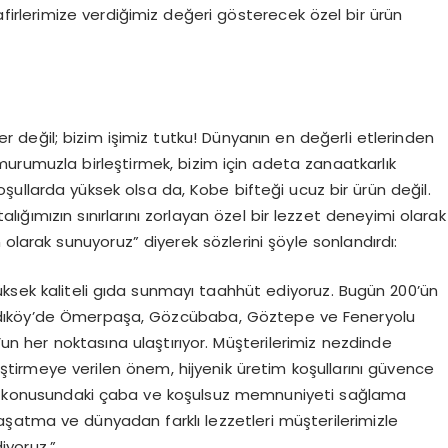
firlerimize verdiğimiz değeri gösterecek özel bir ürün
r değil; bizim işimiz tutku! Dünyanın en değerli etlerinden
murumuzla birleştirmek, bizim için adeta zanaatkarlık
ullarda yüksek olsa da, Kobe bifteği ucuz bir ürün değil.
lığımızın sınırlarını zorlayan özel bir lezzet deneyimi olarak
olarak sunuyoruz” diyerek sözlerini şöyle sonlandırdı:
e yüksek kaliteli gıda sunmayı taahhüt ediyoruz. Bugün 200’ün
, Kadıköy’de Ömerpaşa, Gözcübaba, Göztepe ve Feneryolu
’un her noktasına ulaştırıyor. Müşterilerimiz nezdinde
ştirmeye verilen önem, hijyenik üretim koşullarını güvence
mak konusundaki çaba ve koşulsuz memnuniyeti sağlama
yaşatma ve dünyadan farklı lezzetleri müşterilerimizle
yoruz.”