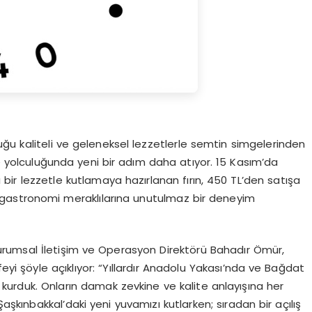
ğu kaliteli ve geleneksel lezzetlerle semtin simgelerinden
me yolculuğunda yeni bir adım daha atıyor. 15 Kasım’da
şı bir lezzetle kutlamaya hazırlanan fırın, 450 TL’den satışa
 gastronomi meraklılarına unutulmaz bir deneyim
n Kurumsal İletişim ve Operasyon Direktörü Bahadır Ömür,
feyi şöyle açıklıyor: “Yıllardır Anadolu Yakası’nda ve Bağdat
kurduk. Onların damak zevkine ve kalite anlayışına her
kınbakkal’daki yeni yuvamızı kutlarken; sıradan bir açılış