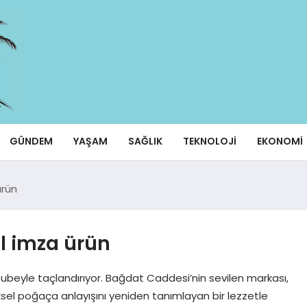
GÜNDEM
YAŞAM
SAĞLIK
TEKNOLOJI
EKONOMI
ürün
el imza ürün
r şubeyle taçlandırıyor. Bağdat Caddesi’nin sevilen markası,
ksel poğaça anlayışını yeniden tanımlayan bir lezzetle