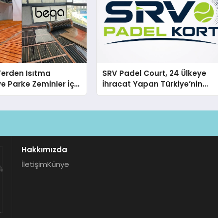
 Yerden Isıtma
SRV Padel Court, 24 Ülkeye
e Parke Zeminler İçin
İhracat Yapan Türkiye’nin
i Çözümler
Padel Kortu Üretim Gücü
Hakkımızda
İletişim
Künye