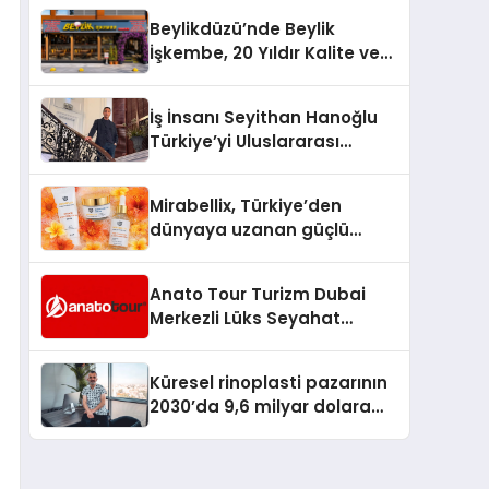
Milyon Metrekarelik “Al Yusuf
Beylikdüzü’nde Beylik
Holding Industrial City”
İşkembe, 20 Yıldır Kalite ve
Projesini Hayata Geçirecek
Lezzetin Değişmeyen Adresi
İş İnsanı Seyithan Hanoğlu
Türkiye’yi Uluslararası
Arenada Tanıtmayı
Hedefliyor
Mirabellix, Türkiye’den
dünyaya uzanan güçlü
büyümesini sürdürüyor
Anato Tour Turizm Dubai
Merkezli Lüks Seyahat
Hizmetleriyle Küresel
Turizmde Öne Çıkıyor
Küresel rinoplasti pazarının
2030’da 9,6 milyar dolara
ulaşması bekleniyor