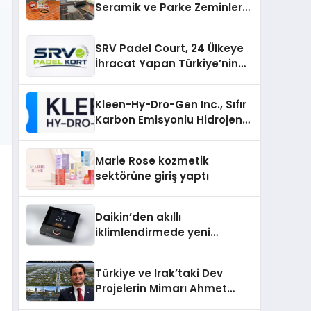
Seramik ve Parke Zeminler
İçin En Verimli Çözümler
SRV Padel Court, 24 Ülkeye
İhracat Yapan Türkiye’nin
Padel Kortu Üretim Gücü
Kleen-Hy-Dro-Gen Inc., Sıfır
Karbon Emisyonlu Hidrojen
Isıtma Teknolojisinde ISO ve
TSSA Düzenleyici Onaylarını
Marie Rose kozmetik
Aldı
sektörüne giriş yaptı
Daikin’den akıllı
iklimlendirmede yeni
dönem: Madoka Plus
Türkiye’de
Türkiye ve Irak’taki Dev
Projelerin Mimarı Ahmet
Hasan Salim Beyoğlu, 10