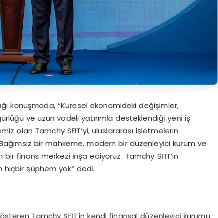
ptığı konuşmada, “Küresel ekonomideki değişimler,
ürlüğü ve uzun vadeli yatırımla desteklendiği yeni iş
jemiz olan Tamchy SFIT’yi, uluslararası işletmelerin
z. Bağımsız bir mahkeme, modern bir düzenleyici kurum ve
n bir finans merkezi inşa ediyoruz. Tamchy SFIT’in
n hiçbir şüphem yok” dedi.
 gösteren Tamchy SFIT’in kendi finansal düzenleyici kurumu,