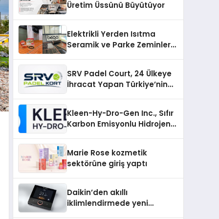
Üretim Üssünü Büyütüyor
Elektrikli Yerden Isıtma
Seramik ve Parke Zeminler
İçin En Verimli Çözümler
SRV Padel Court, 24 Ülkeye
İhracat Yapan Türkiye’nin
Padel Kortu Üretim Gücü
Kleen-Hy-Dro-Gen Inc., Sıfır
Karbon Emisyonlu Hidrojen
Isıtma Teknolojisinde ISO ve
TSSA Düzenleyici Onaylarını
Marie Rose kozmetik
Aldı
sektörüne giriş yaptı
Daikin’den akıllı
iklimlendirmede yeni
dönem: Madoka Plus