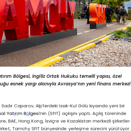
ırım Bölgesi, İngiliz Ortak Hukuku temelli yapısı, özel
nduğu esnek yargı alanıyla Avrasya’nın yeni finans merkezi
dır Caparov, Alp’lerdeki Issık-Kul Gölü kıyısında yeni bir
sal Yat
ı
r
ı
m B
ö
lgesi
’nin (SFIT) açılışını yaptı. Açılış töreninde
Kore, BAE, Hong Kong, İsviçre ve Kazakistan merkezli şirketler
şirket, Tamchy SFIT bünyesinde yerleşme sürecini yürütüyor.