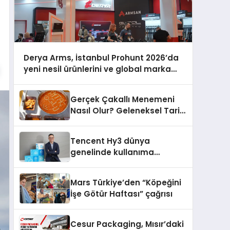
Derya Arms, İstanbul Prohunt 2026’da
yeni nesil ürünlerini ve global marka
vizyonunu sergiledi
Gerçek Çakallı Menemeni
Nasıl Olur? Geleneksel Tarif
ve Sunum
Tencent Hy3 dünya
genelinde kullanıma
sunuldu
Mars Türkiye’den “Köpeğini
İşe Götür Haftası” çağrısı
Cesur Packaging, Mısır’daki