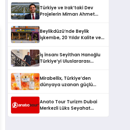
Türkiye’de
Türkiye ve Irak’taki Dev
Projelerin Mimarı Ahmet
Hasan Salim Beyoğlu, 10
Milyon Metrekarelik “Al Yusuf
Beylikdüzü’nde Beylik
Holding Industrial City”
İşkembe, 20 Yıldır Kalite ve
Projesini Hayata Geçirecek
Lezzetin Değişmeyen Adresi
İş İnsanı Seyithan Hanoğlu
Türkiye’yi Uluslararası
Arenada Tanıtmayı
Hedefliyor
Mirabellix, Türkiye’den
dünyaya uzanan güçlü
büyümesini sürdürüyor
Anato Tour Turizm Dubai
Merkezli Lüks Seyahat
Hizmetleriyle Küresel
Turizmde Öne Çıkıyor