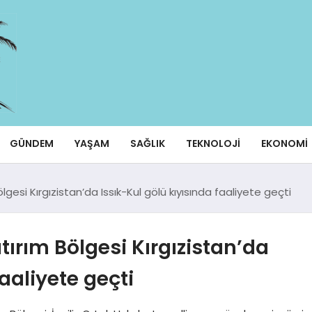
GÜNDEM
YAŞAM
SAĞLIK
TEKNOLOJI
EKONOMI
esi Kırgızistan’da Issık-Kul gölü kıyısında faaliyete geçti
ırım Bölgesi Kırgızistan’da
aaliyete geçti