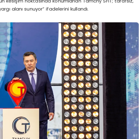
unun kesişim noktasında konumlanan Tamchy SFIT; tarafsız,
argı alanı sunuyor” ifadelerini kullandı.