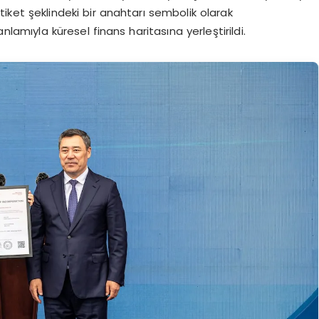
ket şeklindeki bir anahtarı sembolik olarak
lamıyla küresel finans haritasına yerleştirildi.