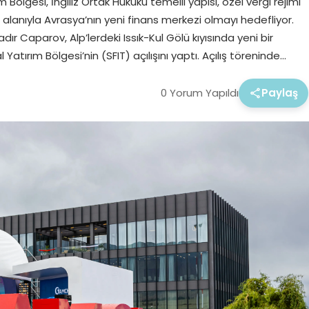
Bölgesi, İngiliz Ortak Hukuku temelli yapısı, özel vergi rejimi
 alanıyla Avrasya’nın yeni finans merkezi olmayı hedefliyor.
 Caparov, Alp’lerdeki Issık-Kul Gölü kıyısında yeni bir
Yatırım Bölgesi’nin (SFIT) açılışını yaptı. Açılış töreninde…
0 Yorum Yapıldı
Paylaş