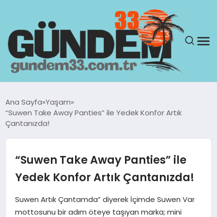
ANASAYFA
Ana Sayfa
Yaşam
“Suwen Take Away Panties” ile Yedek Konfor Artık
GÜNDEM
Çantanızda!
YAŞAM
“Suwen Take Away Panties” ile
SAĞLIK
Yedek Konfor Artık Çantanızda!
TEKNOLOJI
Suwen Artık Çantamda” diyerek İçimde Suwen Var
mottosunu bir adım öteye taşıyan marka; mini