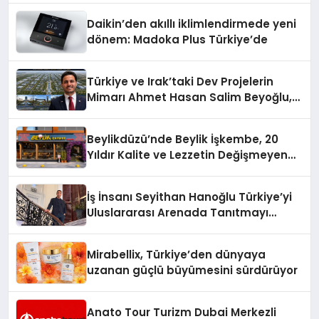
Daikin’den akıllı iklimlendirmede yeni
dönem: Madoka Plus Türkiye’de
Türkiye ve Irak’taki Dev Projelerin
Mimarı Ahmet Hasan Salim Beyoğlu,
10 Milyon Metrekarelik “Al Yusuf
Holding Industrial City” Projesini
Beylikdüzü’nde Beylik İşkembe, 20
Hayata Geçirecek
Yıldır Kalite ve Lezzetin Değişmeyen
Adresi
İş İnsanı Seyithan Hanoğlu Türkiye’yi
Uluslararası Arenada Tanıtmayı
Hedefliyor
Mirabellix, Türkiye’den dünyaya
uzanan güçlü büyümesini sürdürüyor
Anato Tour Turizm Dubai Merkezli