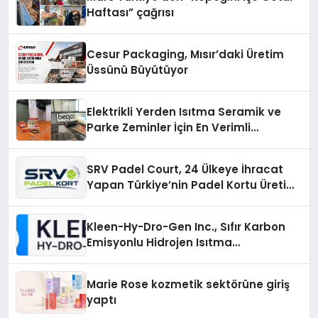
Haftası” çağrısı
Cesur Packaging, Mısır’daki Üretim
Üssünü Büyütüyor
Elektrikli Yerden Isıtma Seramik ve
Parke Zeminler İçin En Verimli
Çözümler
SRV Padel Court, 24 Ülkeye İhracat
Yapan Türkiye’nin Padel Kortu Üretim
Gücü
Kleen-Hy-Dro-Gen Inc., Sıfır Karbon
Emisyonlu Hidrojen Isıtma
Teknolojisinde ISO ve TSSA
Düzenleyici Onaylarını Aldı
Marie Rose kozmetik sektörüne giriş
yaptı