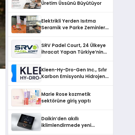
Üretim Üssünü Büyütüyor
Elektrikli Yerden Isıtma
Seramik ve Parke Zeminler
İçin En Verimli Çözümler
SRV Padel Court, 24 Ülkeye
İhracat Yapan Türkiye’nin
Padel Kortu Üretim Gücü
Kleen-Hy-Dro-Gen Inc., Sıfır
Karbon Emisyonlu Hidrojen
Isıtma Teknolojisinde ISO ve
TSSA Düzenleyici Onaylarını
Marie Rose kozmetik
Aldı
sektörüne giriş yaptı
Daikin’den akıllı
iklimlendirmede yeni
dönem: Madoka Plus