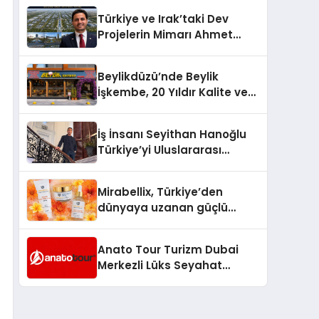
Türkiye’de
Türkiye ve Irak’taki Dev
Projelerin Mimarı Ahmet
Hasan Salim Beyoğlu, 10
Milyon Metrekarelik “Al Yusuf
Beylikdüzü’nde Beylik
Holding Industrial City”
İşkembe, 20 Yıldır Kalite ve
Projesini Hayata Geçirecek
Lezzetin Değişmeyen Adresi
İş İnsanı Seyithan Hanoğlu
Türkiye’yi Uluslararası
Arenada Tanıtmayı
Hedefliyor
Mirabellix, Türkiye’den
dünyaya uzanan güçlü
büyümesini sürdürüyor
Anato Tour Turizm Dubai
Merkezli Lüks Seyahat
Hizmetleriyle Küresel
Turizmde Öne Çıkıyor