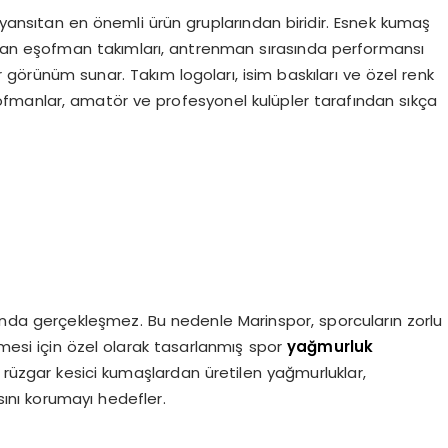
yansıtan en önemli ürün gruplarından biridir. Esnek kumaş
yan eşofman takımları, antrenman sırasında performansı
 görünüm sunar. Takım logoları, isim baskıları ve özel renk
şofmanlar, amatör ve profesyonel kulüpler tarafından sıkça
rında gerçekleşmez. Bu nedenle Marinspor, sporcuların zorlu
mesi için özel olarak tasarlanmış spor
yağmurluk
e rüzgar kesici kumaşlardan üretilen yağmurluklar,
nı korumayı hedefler.