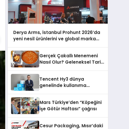
Derya Arms, İstanbul Prohunt 2026’da
yeni nesil ürünlerini ve global marka
vizyonunu sergiledi
Gerçek Çakallı Menemeni
Nasıl Olur? Geleneksel Tarif
ve Sunum
Tencent Hy3 dünya
genelinde kullanıma
sunuldu
Mars Türkiye’den “Köpeğini
İşe Götür Haftası” çağrısı
Cesur Packaging, Mısır’daki