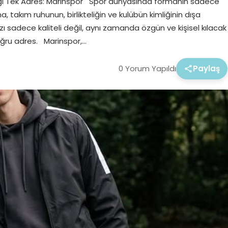
diği Tek Adres: Marinspor Spor dünyasında formanın sadece
ma, takım ruhunun, birlikteliğin ve kulübün kimliğinin dışa
ı sadece kaliteli değil, aynı zamanda özgün ve kişisel kılacak
oğru adres. Marinspor,…
0 Yorum Yapıldı
Paylaş