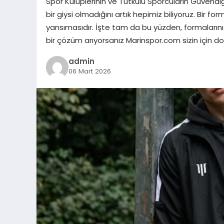
Spor Kulüplerinin ve Tutkulu Sporcuların Güven
bir giysi olmadığını artık hepimiz biliyoruz. Bir for
yansımasıdır. İşte tam da bu yüzden, formalarınız
bir çözüm arıyorsanız Marinspor.com sizin için d
admin
06 Mart 2026