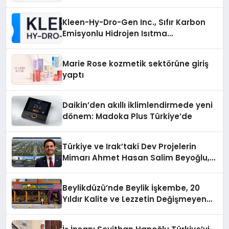
Gücü
Kleen-Hy-Dro-Gen Inc., Sıfır Karbon
Emisyonlu Hidrojen Isıtma
Teknolojisinde ISO ve TSSA
Düzenleyici Onaylarını Aldı
Marie Rose kozmetik sektörüne giriş
yaptı
Daikin’den akıllı iklimlendirmede yeni
dönem: Madoka Plus Türkiye’de
Türkiye ve Irak’taki Dev Projelerin
Mimarı Ahmet Hasan Salim Beyoğlu,
10 Milyon Metrekarelik “Al Yusuf
Holding Industrial City” Projesini
Beylikdüzü’nde Beylik İşkembe, 20
Hayata Geçirecek
Yıldır Kalite ve Lezzetin Değişmeyen
Adresi