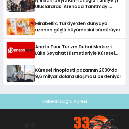
İş İnsanı Seyithan Hanoğlu Türkiye’yi
Uluslararası Arenada Tanıtmayı
Hedefliyor
Mirabellix, Türkiye’den dünyaya
uzanan güçlü büyümesini sürdürüyor
Anato Tour Turizm Dubai Merkezli
Lüks Seyahat Hizmetleriyle Küresel
Turizmde Öne Çıkıyor
Küresel rinoplasti pazarının 2030’da
9,6 milyar dolara ulaşması bekleniyor
Haberin Doğru Adresi