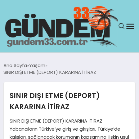
ANASAYFA
Ana Sayfa
Yaşam
SINIR DIŞI ETME (DEPORT) KARARINA İTİRAZ
GÜNDEM
YAŞAM
SINIR DIŞI ETME (DEPORT)
KARARINA İTİRAZ
SAĞLIK
SINIR DIŞI ETME (DEPORT) KARARINA İTİRAZ
TEKNOLOJI
Yabancıların Türkiye’ye giriş ve çıkışları, Türkiye’de
kalışları, sağlanacak korumanın kapsamına ilişkin usul