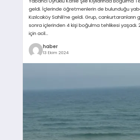
Yabancı Uyruklu Kafile Şile Kıyılarında Boğulma 
geldi. İçlerinde öğretmenlerin de bulunduğu yaban
Kızılcaköy Sahili’ne geldi. Grup, cankurtaranları
sonra içlerinden 4 kişi boğulma tehlikesi yaşadı. 2 k
için acil…
haber
13 Ekim 2024