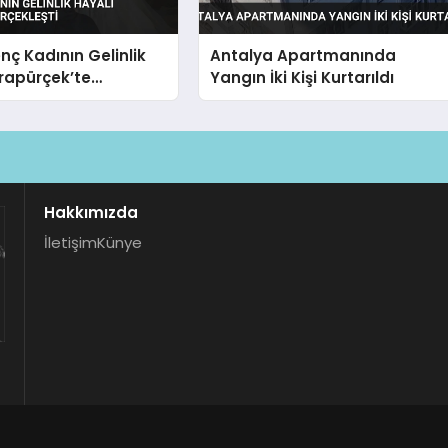
enç Kadının Gelinlik
Antalya Apartmanında
rapürçek’te
Yangın İki Kişi Kurtarıldı
ti
Hakkımızda
İletişim
Künye