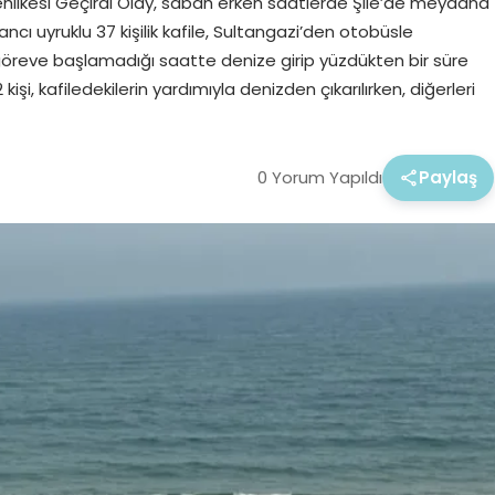
Tehlikesi Geçirdi Olay, sabah erken saatlerde Şile’de meydana
cı uyruklu 37 kişilik kafile, Sultangazi’den otobüsle
n göreve başlamadığı saatte denize girip yüzdükten bir süre
işi, kafiledekilerin yardımıyla denizden çıkarılırken, diğerleri
0 Yorum Yapıldı
Paylaş