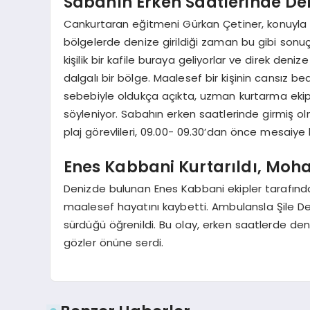
Sabahın Erken Saatlerinde Deni
Cankurtaran eğitmeni Gürkan Çetiner, konuyla i
bölgelerde denize girildiği zaman bu gibi sonuç
kişilik bir kafile buraya geliyorlar ve direk deni
dalgalı bir bölge. Maalesef bir kişinin cansız bed
sebebiyle oldukça açıkta, uzman kurtarma ekipler
söyleniyor. Sabahın erken saatlerinde girmiş ol
plaj görevlileri, 09.00- 09.30’dan önce mesaiye
Enes Kabbani Kurtarıldı, Mo
Denizde bulunan Enes Kabbani ekipler tarafınd
maalesef hayatını kaybetti. Ambulansla Şile Dev
sürdüğü öğrenildi. Bu olay, erken saatlerde deni
gözler önüne serdi.