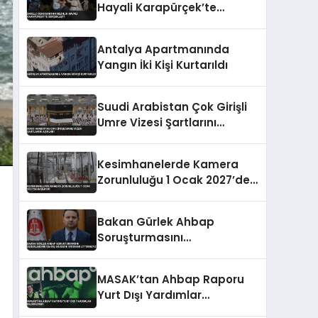
Hayali Karapürçek’te
Gerçekleşti
Antalya Apartmanında
Yangın İki Kişi Kurtarıldı
Suudi Arabistan Çok Girişli
Umre Vizesi Şartlarını
Açıkladı
Kesimhanelerde Kamera
Zorunluluğu 1 Ocak 2027’de
Başlıyor
Bakan Gürlek Ahbap
Soruşturmasını
Değerlendirdi Bağış Güvenini
İstismar Ettirmeyiz
MASAK’tan Ahbap Raporu
Yurt Dışı Yardımlar
Bildirilmedi