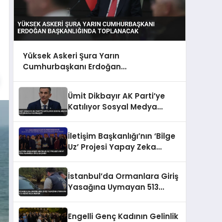
Yüksek Askeri Şura Yarın
Cumhurbaşkanı Erdoğan
Başkanlığında Toplanacak
Ümit Dikbayır AK Parti’ye
Katılıyor Sosyal Medya
Duyurusuyla Kesinleşti
İletişim Başkanlığı’nın ‘Bilge
Uz’ Projesi Yapay Zeka
Alanında Ödül Kazandı
İstanbul’da Ormanlara Giriş
Yasağına Uymayan 513
Kişiye Ceza Kesildi
Engelli Genç Kadının Gelinlik