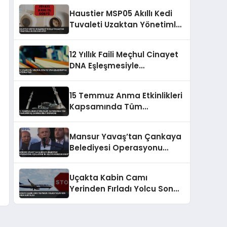
Haustier MSP05 Akıllı Kedi
Tuvaleti Uzaktan Yönetimle
Hijyen Sağlıyor
12 Yıllık Faili Meçhul Cinayet
DNA Eşleşmesiyle
Aydınlatıldı
15 Temmuz Anma Etkinlikleri
Kapsamında Tüm
Camilerde Eş Zamanlı Sela
Okunacak
Mansur Yavaş’tan Çankaya
Belediyesi Operasyonu
Açıklaması ‘Bu Bilgiye
Nereden Sahip’
Uçakta Kabin Camı
Yerinden Fırladı Yolcu Son
Anda Kurtuldu