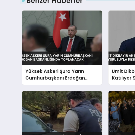
Benzer Haberler
Yüksek Askeri Şura Yarın
Ümit Dikb
Cumhurbaşkanı Erdoğan
Katılıyor
Başkanlığında Toplanacak
Duyurusuy