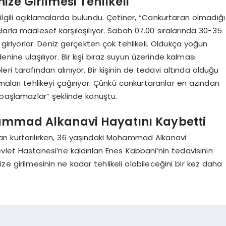
ze Girilmesi Tehlikeli
lgili açıklamalarda bulundu. Çetiner, “Cankurtaran olmadığı
larla maalesef karşılaşılıyor. Sabah 07.00 sıralarında 30-35
ze giriyorlar. Deniz gerçekten çok tehlikeli. Oldukça yoğun
enine ulaşılıyor. Bir kişi biraz suyun üzerinde kalması
i tarafından alınıyor. Bir kişinin de tedavi altında olduğu
maları tehlikeyi çağırıyor. Çünkü cankurtaranlar en azından
 başlamazlar” şeklinde konuştu.
hammad Alkanavi Hayatını Kaybetti
an kurtarılırken, 36 yaşındaki Mohammad Alkanavi
let Hastanesi’ne kaldırılan Enes Kabbani’nin tedavisinin
ze girilmesinin ne kadar tehlikeli olabileceğini bir kez daha