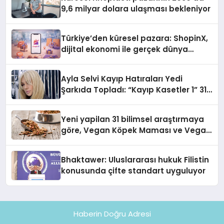
9,6 milyar dolara ulaşması bekleniyor
Türkiye’den küresel pazara: ShopinX,
dijital ekonomi ile gerçek dünya
alışverişini bir araya getirmeyi
hedefliyor
Ayla Selvi Kayıp Hatıraları Yedi
Şarkıda Topladı: “Kayıp Kasetler 1” 31
Temmuz’da Çıktı
Yeni yapilan 31 bilimsel araştırmaya
göre, Vegan Köpek Maması ve Vegan
Kedi Mamasının İyi Sindirildiğini
Ortaya Koydu
Bhaktawer: Uluslararası hukuk Filistin
konusunda çifte standart uyguluyor
Haberin Doğru Adresi