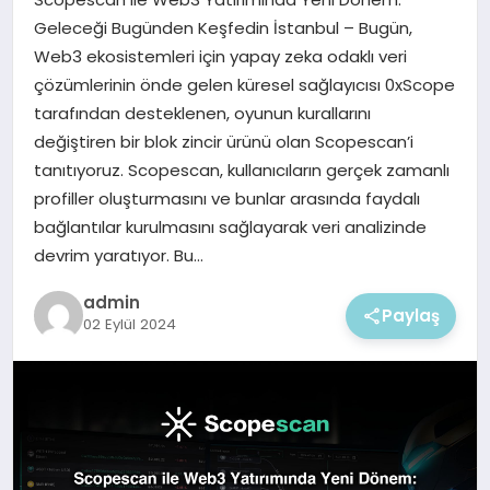
EKONOMI
Geleceği Bugünden Keşfedin İstanbul – Bugün,
Web3 ekosistemleri için yapay zeka odaklı veri
MAGAZIN
çözümlerinin önde gelen küresel sağlayıcısı 0xScope
tarafından desteklenen, oyunun kurallarını
değiştiren bir blok zincir ürünü olan Scopescan’i
tanıtıyoruz. Scopescan, kullanıcıların gerçek zamanlı
profiller oluşturmasını ve bunlar arasında faydalı
bağlantılar kurulmasını sağlayarak veri analizinde
devrim yaratıyor. Bu…
admin
Paylaş
02 Eylül 2024