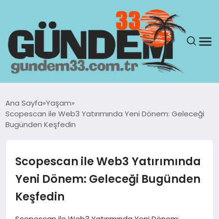
ANASAYFA
Ana Sayfa
Yaşam
Scopescan ile Web3 Yatırımında Yeni Dönem: Geleceği
GÜNDEM
Bugünden Keşfedin
YAŞAM
Scopescan ile Web3 Yatırımında
SAĞLIK
Yeni Dönem: Geleceği Bugünden
Keşfedin
TEKNOLOJI
Scopescan ile Web3 Yatırımında Yeni Dönem: