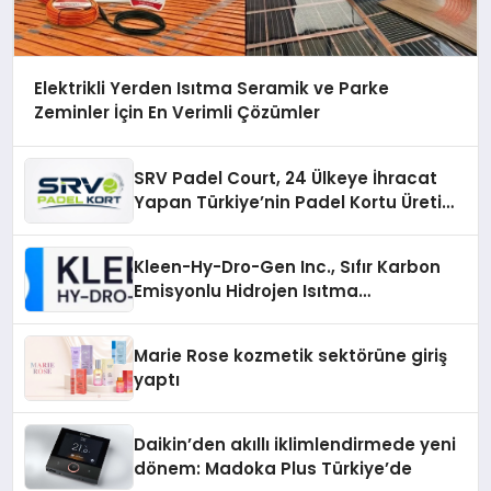
Elektrikli Yerden Isıtma Seramik ve Parke
Zeminler İçin En Verimli Çözümler
SRV Padel Court, 24 Ülkeye İhracat
Yapan Türkiye’nin Padel Kortu Üretim
Gücü
Kleen-Hy-Dro-Gen Inc., Sıfır Karbon
Emisyonlu Hidrojen Isıtma
Teknolojisinde ISO ve TSSA
Düzenleyici Onaylarını Aldı
Marie Rose kozmetik sektörüne giriş
yaptı
Daikin’den akıllı iklimlendirmede yeni
dönem: Madoka Plus Türkiye’de