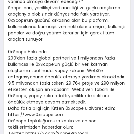
yanında olmaya devam edeceğiz.”
Scopescan, yenilikçi veri analitiği ve güçlü araştırma
araçlarıyla blok zincir dünyasında fark yaratıyor.
0xScope’un gücünü arkasına alan bu platform,
kullanıcılarına karmaşık veri noktalarına erişim, kullanışlı
panolar ve doğru yatırım kararları için gerekli tüm
araçları sunuyor.
0xScope Hakkında
200’den fazla global partneri ve 1 milyondan fazla
kullanıcısı ile 0xScope’un güçlü bir veri katmanı
oluşturma taahhüdü, yapay zekanın Web3’e
entegrasyonuna öncülük etmeye yardımcı olmaktadır.
9,5 milyondan fazla token, 29.764 proje ve 298 milyon
etiketten oluşan en kapsamlı Web3 veri tabanı ile
0xScope, yapay zeka odaklı yeniliklerde sektöre
öncülük etmeye devam etmektedir.
Daha fazla bilgi için lütfen 0xScope’u ziyaret edin:
https://www.0xscope.com
0xScope topluluğumuza katılın ve en son
tekliflerimizden haberdar olun:
Twitter: https://x.com/ScopeProtocol