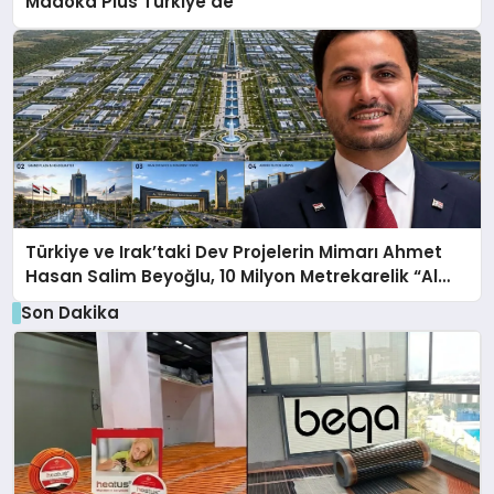
Madoka Plus Türkiye’de
Türkiye ve Irak’taki Dev Projelerin Mimarı Ahmet
Hasan Salim Beyoğlu, 10 Milyon Metrekarelik “Al
Yusuf Holding Industrial City” Projesini Hayata
Son Dakika
Geçirecek