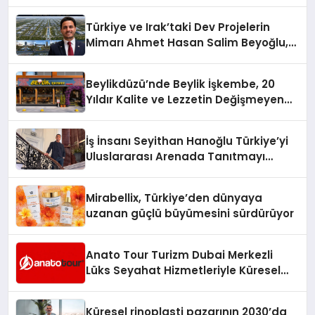
Türkiye ve Irak’taki Dev Projelerin
Mimarı Ahmet Hasan Salim Beyoğlu,
10 Milyon Metrekarelik “Al Yusuf
Holding Industrial City” Projesini
Beylikdüzü’nde Beylik İşkembe, 20
Hayata Geçirecek
Yıldır Kalite ve Lezzetin Değişmeyen
Adresi
İş İnsanı Seyithan Hanoğlu Türkiye’yi
Uluslararası Arenada Tanıtmayı
Hedefliyor
Mirabellix, Türkiye’den dünyaya
uzanan güçlü büyümesini sürdürüyor
Anato Tour Turizm Dubai Merkezli
Lüks Seyahat Hizmetleriyle Küresel
Turizmde Öne Çıkıyor
Küresel rinoplasti pazarının 2030’da