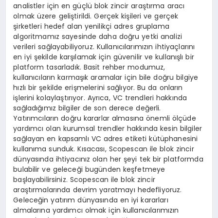
analistler için en güçlü blok zincir araştırma aracı
olmak üzere geliştirildi. Gerçek kişileri ve gerçek
şirketleri hedef alan yenilikçi adres gruplama
algoritmamız sayesinde daha doğru yetki analizi
verileri sağlayabiliyoruz. Kullanıcılarımızın ihtiyaçlarını
en iyi şekilde karşılamak için güvenilir ve kullanışlı bir
platform tasarladık. Basit rehber modumuz,
kullanıcıların karmaşık aramalar için bile doğru bilgiye
hızlı bir şekilde erişmelerini sağlıyor. Bu da onların
işlerini kolaylaştırıyor. Ayrıca, VC trendleri hakkında
sağladığımız bilgiler de son derece değerli.
Yatırımcıların doğru kararlar almasına önemli ölçüde
yardımcı olan kurumsal trendler hakkında kesin bilgiler
sağlayan en kapsamlı VC adres etiketi kütüphanesini
kullanıma sunduk. Kısacası, Scopescan ile blok zincir
dünyasında ihtiyacınız olan her şeyi tek bir platformda
bulabilir ve geleceği bugünden keşfetmeye
başlayabilirsiniz. Scopescan ile blok zincir
araştırmalarında devrim yaratmayı hedefliyoruz.
Geleceğin yatırım dünyasında en iyi kararları
almalarına yardımcı olmak için kullanıcılarımızın