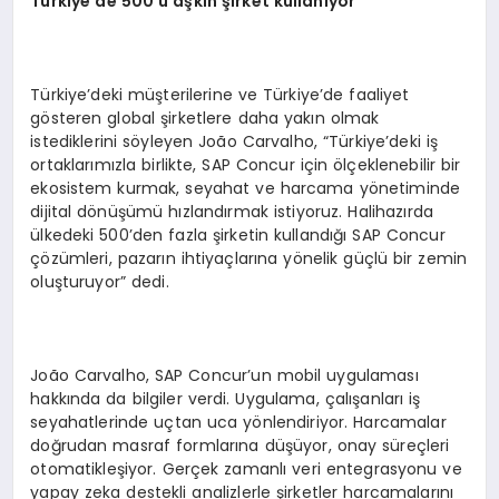
Türkiye
’de 500
’ü aşkın şirket kullanıyor
Türkiye’deki müşterilerine ve Türkiye’de faaliyet
gösteren global şirketlere daha yakın olmak
istediklerini söyleyen João Carvalho, “Türkiye’deki iş
ortaklarımızla birlikte, SAP Concur için ölçeklenebilir bir
ekosistem kurmak, seyahat ve harcama yönetiminde
dijital dönüşümü hızlandırmak istiyoruz. Halihazırda
ülkedeki 500’den fazla şirketin kullandığı SAP Concur
çözümleri, pazarın ihtiyaçlarına yönelik güçlü bir zemin
oluşturuyor” dedi.
João Carvalho, SAP Concur’un mobil uygulaması
hakkında da bilgiler verdi. Uygulama, çalışanları iş
seyahatlerinde uçtan uca yönlendiriyor. Harcamalar
doğrudan masraf formlarına düşüyor, onay süreçleri
otomatikleşiyor. Gerçek zamanlı veri entegrasyonu ve
yapay zeka destekli analizlerle şirketler harcamalarını