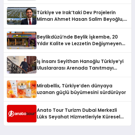
Türkiye ve Irak’taki Dev Projelerin
Mimarı Ahmet Hasan Salim Beyoğlu,
10 Milyon Metrekarelik “Al Yusuf
Holding Industrial City” Projesini
Beylikdüzü’nde Beylik İşkembe, 20
Hayata Geçirecek
Yıldır Kalite ve Lezzetin Değişmeyen
Adresi
İş İnsanı Seyithan Hanoğlu Türkiye’yi
Uluslararası Arenada Tanıtmayı
Hedefliyor
Mirabellix, Türkiye’den dünyaya
uzanan güçlü büyümesini sürdürüyor
Anato Tour Turizm Dubai Merkezli
Lüks Seyahat Hizmetleriyle Küresel
Turizmde Öne Çıkıyor