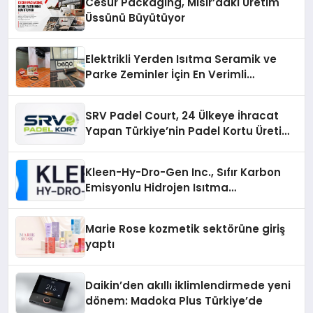
Cesur Packaging, Mısır’daki Üretim
Üssünü Büyütüyor
Elektrikli Yerden Isıtma Seramik ve
Parke Zeminler İçin En Verimli
Çözümler
SRV Padel Court, 24 Ülkeye İhracat
Yapan Türkiye’nin Padel Kortu Üretim
Gücü
Kleen-Hy-Dro-Gen Inc., Sıfır Karbon
Emisyonlu Hidrojen Isıtma
Teknolojisinde ISO ve TSSA
Düzenleyici Onaylarını Aldı
Marie Rose kozmetik sektörüne giriş
yaptı
Daikin’den akıllı iklimlendirmede yeni
dönem: Madoka Plus Türkiye’de