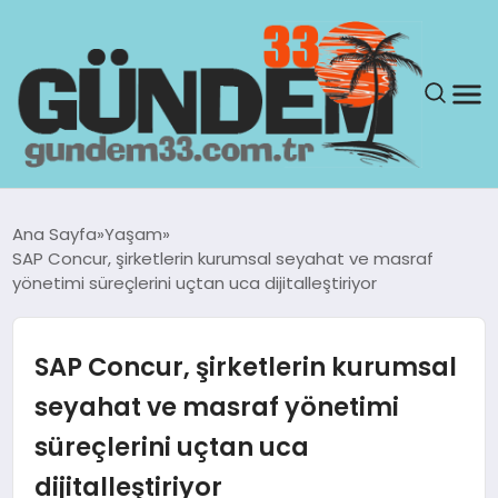
ANASAYFA
Ana Sayfa
Yaşam
SAP Concur, şirketlerin kurumsal seyahat ve masraf
GÜNDEM
yönetimi süreçlerini uçtan uca dijitalleştiriyor
YAŞAM
SAP Concur, şirketlerin kurumsal
SAĞLIK
seyahat ve masraf yönetimi
süreçlerini uçtan uca
TEKNOLOJI
dijitalleştiriyor