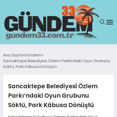
ANASAYFA
Ana Sayfa
Gündem
Sancaktepe Belediyesi Özlem Parkı’ndaki Oyun Grubunu
GÜNDEM
Söktü, Park Kâbusa Dönüştü
YAŞAM
Sancaktepe Belediyesi Özlem
SAĞLIK
Parkı’ndaki Oyun Grubunu
Söktü, Park Kâbusa Dönüştü
TEKNOLOJI
Sancaktepe Belediyesi Özlem Parkı’ndaki Oyun