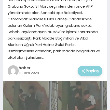
EKONOMI
Grubunu Söktü 31 Mart seçimlerinden önce AKP
yönetiminde olan Sancaktepe Belediyesi,
MAGAZIN
Osmangazi Mahallesi Bilal Habeşi Caddesi’nde
bulunan Özlem Parkı’ndaki oyun grubunu söktü.
Sebebi açıklanmayan bu söküm işlemi sonrasında
park ıssızlaştı. Park Madde Bağımlıları ve Alkol
Alanların Uğrak Yeri Haline Geldi Parkın
ıssızlaşmasının ardından, park madde bağımlıları ve
alkol alan şahısların…
haber
Paylaş
18 Ekim 2024