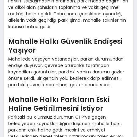
Parkın ıssızlaşmasının ardından, park madde bağımlıları
ve alkol alan şahısların toplanma ve vakit geçirme
mekânı haline geldi. Daha önce çocukların oynadığı,
ailelerin vakit geçirdiği park, şimdi mahalle sakinlerinin
kabusu haline geldi.
Mahalle Halkı Güvenlik Endişesi
Yaşıyor
Mahallede yaşayan vatandaşlar, parkın durumundan
endişe duyuyor. Çevrede oturanlar tarafından
kaydedilen görüntüler, parktaki vahim durumu gözler
önüne serdi. Bir gencin yolu kesilerek darp edilmesi,
parktaki güvenlik sorunlarını gözler önüne serdi.
Mahalle Halkı Parkların Eski
Haline Getirilmesini İstiyor
Parktaki bu olumsuz durumun CHP’ye geçen
belediyeden kaynaklandığını düşünen mahalle halkı,
parkların eski haline getirilmesini ve emniyet
yetkililerinden denetimlerin arttırılmasını talep ediyor.