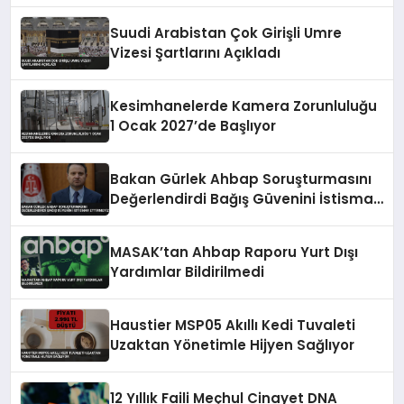
Suudi Arabistan Çok Girişli Umre
Vizesi Şartlarını Açıkladı
Kesimhanelerde Kamera Zorunluluğu
1 Ocak 2027’de Başlıyor
Bakan Gürlek Ahbap Soruşturmasını
Değerlendirdi Bağış Güvenini İstismar
Ettirmeyiz
MASAK’tan Ahbap Raporu Yurt Dışı
Yardımlar Bildirilmedi
Haustier MSP05 Akıllı Kedi Tuvaleti
Uzaktan Yönetimle Hijyen Sağlıyor
12 Yıllık Faili Meçhul Cinayet DNA