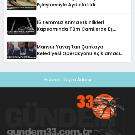
Eşleşmesiyle Aydınlatıldı
15 Temmuz Anma Etkinlikleri
Kapsamında Tüm Camilerde Eş
Zamanlı Sela Okunacak
Mansur Yavaş’tan Çankaya
Belediyesi Operasyonu Açıklaması
‘Bu Bilgiye Nereden Sahip’
Haberin Doğru Adresi