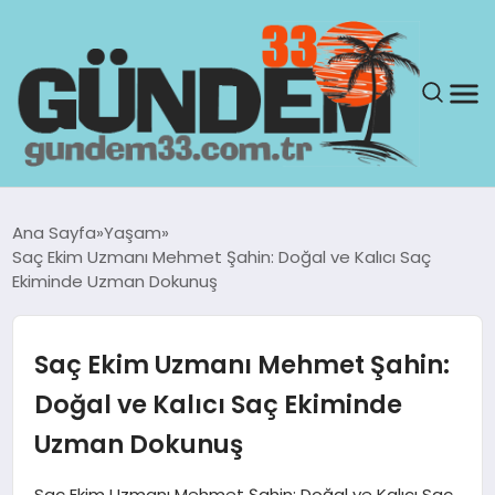
ANASAYFA
Ana Sayfa
Yaşam
Saç Ekim Uzmanı Mehmet Şahin: Doğal ve Kalıcı Saç
GÜNDEM
Ekiminde Uzman Dokunuş
YAŞAM
Saç Ekim Uzmanı Mehmet Şahin:
SAĞLIK
Doğal ve Kalıcı Saç Ekiminde
Uzman Dokunuş
TEKNOLOJI
Saç Ekim Uzmanı Mehmet Şahin: Doğal ve Kalıcı Saç