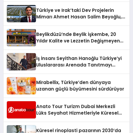
Türkiye ve Irak’taki Dev Projelerin
Mimarı Ahmet Hasan Salim Beyoğlu,
10 Milyon Metrekarelik “Al Yusuf
Holding Industrial City” Projesini
Beylikdüzü’nde Beylik İşkembe, 20
Hayata Geçirecek
Yıldır Kalite ve Lezzetin Değişmeyen
Adresi
İş İnsanı Seyithan Hanoğlu Türkiye’yi
Uluslararası Arenada Tanıtmayı
Hedefliyor
Mirabellix, Türkiye’den dünyaya
uzanan güçlü büyümesini sürdürüyor
Anato Tour Turizm Dubai Merkezli
Lüks Seyahat Hizmetleriyle Küresel
Turizmde Öne Çıkıyor
Küresel rinoplasti pazarının 2030’da