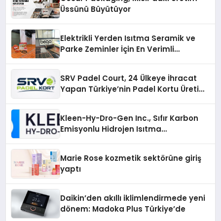
Üssünü Büyütüyor
Elektrikli Yerden Isıtma Seramik ve
Parke Zeminler İçin En Verimli
Çözümler
SRV Padel Court, 24 Ülkeye İhracat
Yapan Türkiye’nin Padel Kortu Üretim
Gücü
Kleen-Hy-Dro-Gen Inc., Sıfır Karbon
Emisyonlu Hidrojen Isıtma
Teknolojisinde ISO ve TSSA
Düzenleyici Onaylarını Aldı
Marie Rose kozmetik sektörüne giriş
yaptı
Daikin’den akıllı iklimlendirmede yeni
dönem: Madoka Plus Türkiye’de