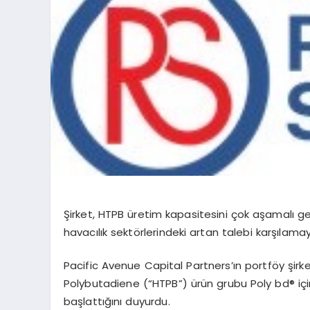
Şirket, HTPB üretim kapasitesini çok aşamalı ge
havacılık sekt
ö
rlerindeki artan talebi karşılamay
Pacific Avenue Capital Partners
’ın portf
ö
y şirk
Polybutadiene (
“
HTPB”) ürün grubu Poly bd® içi
başlattığını duyurdu.