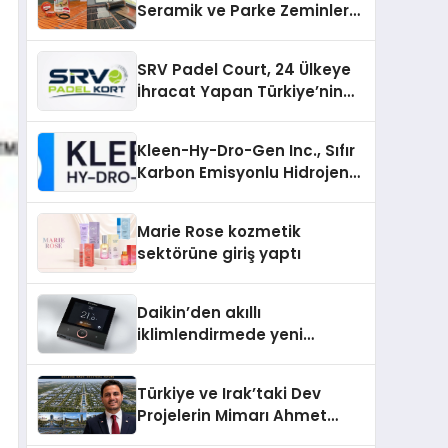
Seramik ve Parke Zeminler
İçin En Verimli Çözümler
SRV Padel Court, 24 Ülkeye
İhracat Yapan Türkiye’nin
Padel Kortu Üretim Gücü
Kleen-Hy-Dro-Gen Inc., Sıfır
Karbon Emisyonlu Hidrojen
Isıtma Teknolojisinde ISO ve
TSSA Düzenleyici Onaylarını
Marie Rose kozmetik
Aldı
sektörüne giriş yaptı
Daikin’den akıllı
iklimlendirmede yeni
dönem: Madoka Plus
Türkiye’de
Türkiye ve Irak’taki Dev
Projelerin Mimarı Ahmet
Hasan Salim Beyoğlu, 10