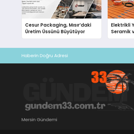
Cesur Packaging, Mısır’daki
Elektrikli
Üretim Üssünü Büyütüyor
Seramik v
En Veriml
Haberin Doğru Adresi
Mersin Gündemi