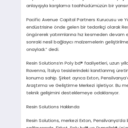
anlayışıyla karşılama taahhüdümüzün bir yansı
Pacific Avenue Capital Partners Kurucusu ve Y
endüstrisine
ö
nde gelen bir tedarikçi olarak Re
ö
ng
ö
rerek yatırımlarına hız kesmeden devam ediy
sonraki nesil bağ
lay
ıcı malzemelerin geliştirilm
onayladı.” dedi.
Resin Solutions’ı
n Poly bd
® faaliyetleri, uzun y
Ravenna, İtalya tesislerindeki kanıtlanmış üret
konuma sahip. Şirket ayrı
ca Exton, Pensilvanya
’
Araştırma ve Geliştirme Merkezi işletiyor. Bu m
teknik gelişimini desteklemeye odaklanıyor.
Resin Solutions Hakkında
Resin Solutions, merkezi Exton, Pensilvanya
’
da 
sağ
lay
ıcısıdır. Şirket, Poly bd® ve Dymalink® ürün 