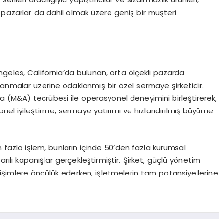
 pazarlar da dahil olmak üzere geniş bir müşteri
geles, California
’
da bulunan, orta
ö
lçekli pazarda
lanmalar üzerine odaklanmış bir
ö
zel sermaye şirketidir.
a (M&A) tecrübesi ile operasyonel deneyimini birleştirerek,
onel iyileştirme, sermaye yatırımı
ve h
ızlandırılmış büyüme
 fazla işlem, bunların içinde 50
’
den fazla kurumsal
rılı kapanışlar gerçekleştirmiştir. Şirket, güçlü y
ö
netim
eğişimlere
ö
ncülük ederken, işletmelerin tam potansiyellerine