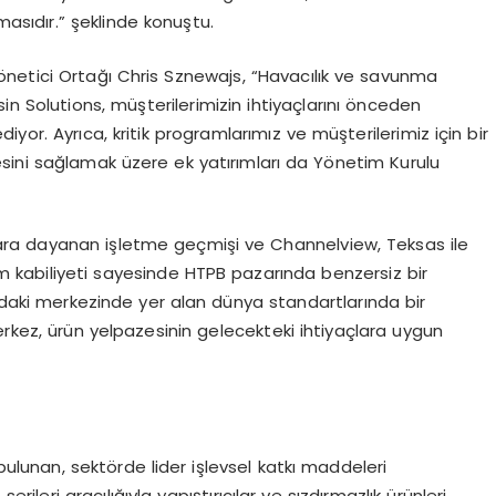
mas
ıdır.” şeklinde konuştu.
ö
netici Ortağı Chris Sznewajs,
“
Havacılık ve savunma
sin Solutions, müşterilerimizin ihtiyaçlarını önceden
or. Ayrıca, kritik programlarımız ve müşterilerimiz için bir
esini sağlamak üzere ek yatırımları da Y
ö
netim Kurulu
ıllara dayanan işletme geçmişi ve Channelview, Teksas ile
im kabiliyeti sayesinde HTPB pazarında benzersiz bir
daki merkezinde yer alan dünya standartlarında bir
erkez, ürün yelpazesinin gelecekteki ihtiyaçlara uygun
bulunan, sekt
ö
rde lider i
şlevsel katkı maddeleri
serileri aracılığıyla yapıştırıcılar ve sızdırmazlık ürünleri,