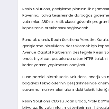
Resin Solutions, genişleme planının ilk aşamas
Ravenna, İtalya tesislerinde darboğaz giderme g
yatırımlar, ABD
’
nin kritik ulusal güvenlik progr
kapasitenin artırılmasını sağlayacak.
Buna ek olarak, Resin Solutions Y
ö
netim Kurulu
genişletme olasılıklarını desteklemek için kapsa
Avenue Capital Partners
’ın desteğiyle Resin So
endüstriyel son pazarlarda artan HTPB talebini
kadar yatırım yapılmasını onayladı.
Buna paralel olarak Resin Solutions, enerjik ve 
bağ
lay
ıcı teknolojilerinin geliştirilmesinde
ö
neml
savunma malzemeleri alanındaki teknik liderliği
Resin Solutions CEO
’
su Joan Braca,
“
Poly bd
®’
n
biliyoruz. Bu yatırımlar, müşterilerimizin ihtiyaç