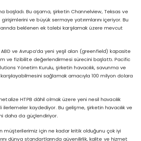
ına başladı. Bu aşama, şirketin Channelview, Teksas ve
irişimlerini ve büyük sermaye yatırımlarını içeriyor. Bu
amlarında beklenen ek talebi karşılamak üzere mevcut
, ABD ve Avrupa
’
da yeni yeşil alan (greenfield) kapasite
m ve fizibilite değerlendirmesi sürecini başlattı
. Pacific
lutions Y
ö
netim Kurulu, şirketin havacılık, savunma ve
 karşılayabilmesini sağlamak amacıyla 100 milyon dolara
metalize HTPB dâhil olmak üzere yeni nesil havacılık
i ilerlemeler kaydediyor. Bu gelişme, şirketin havacılık ve
ni daha da güçlendiriyor.
in müşterilerimiz için ne kadar kritik olduğunu çok iyi
larını dünya standartlarında güvenilirlik, kalite ve hizmet