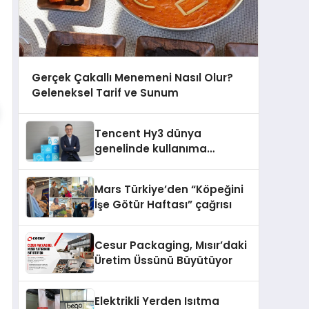
Gerçek Çakallı Menemeni Nasıl Olur?
Geleneksel Tarif ve Sunum
Tencent Hy3 dünya
genelinde kullanıma
sunuldu
Mars Türkiye’den “Köpeğini
İşe Götür Haftası” çağrısı
Cesur Packaging, Mısır’daki
Üretim Üssünü Büyütüyor
Elektrikli Yerden Isıtma