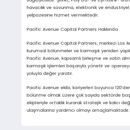
havacılık ve savunma, elektronik ve endüstriyel
yelpazesine hizmet vermektedir.
Pacific Avenue Capital Partners Hakk
ında
Pacific Avenue Capital Partners, merkezi Los An
kurumsal b
ö
lünmeler ve karmaşık yeniden yapı
Pacific Avenue, kapsamlı birleşme ve satın alm
karmaşık işlemleri başarıyla y
ö
netir ve operasy
yoluyla değer yaratır.
Pacific Avenue ekibi, kariyerleri boyunca 120
’
den
b
ö
lünme olmak üzere çok sayıda sekt
ö
rde başa
ekipleriyle ortaklık kurarak stratejik ve kalıcı d
ulaşmalarına yardımcı olmayı amaçlamaktadır.