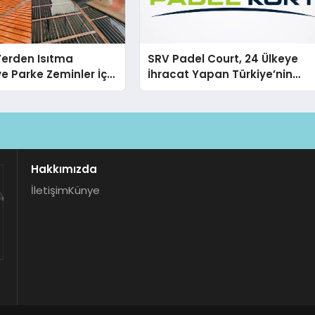
 Yerden Isıtma
SRV Padel Court, 24 Ülkeye
e Parke Zeminler İçin
İhracat Yapan Türkiye’nin
i Çözümler
Padel Kortu Üretim Gücü
Hakkımızda
İletişim
Künye