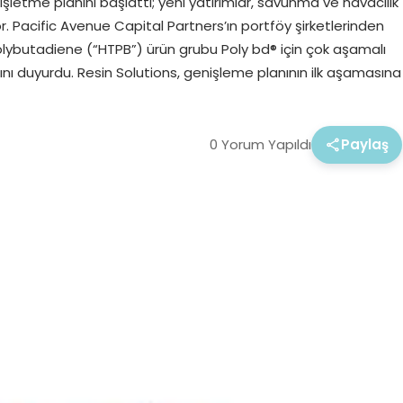
şletme planını başlattı; yeni yatırımlar, savunma ve havacılık
r. Pacific Avenue Capital Partners’ın portföy şirketlerinden
olybutadiene (“HTPB”) ürün grubu Poly bd® için çok aşamalı
ını duyurdu. Resin Solutions, genişleme planının ilk aşamasına
0 Yorum Yapıldı
Paylaş