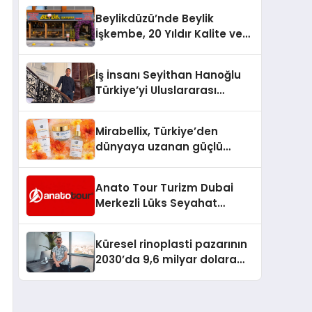
Milyon Metrekarelik “Al Yusuf
Beylikdüzü’nde Beylik
Holding Industrial City”
İşkembe, 20 Yıldır Kalite ve
Projesini Hayata Geçirecek
Lezzetin Değişmeyen Adresi
İş İnsanı Seyithan Hanoğlu
Türkiye’yi Uluslararası
Arenada Tanıtmayı
Hedefliyor
Mirabellix, Türkiye’den
dünyaya uzanan güçlü
büyümesini sürdürüyor
Anato Tour Turizm Dubai
Merkezli Lüks Seyahat
Hizmetleriyle Küresel
Turizmde Öne Çıkıyor
Küresel rinoplasti pazarının
2030’da 9,6 milyar dolara
ulaşması bekleniyor