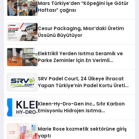
Mars Türkiye’den “Köpeğini İşe Götür
Haftası” çağrısı
Cesur Packaging, Mısır’daki Üretim
Üssünü Büyütüyor
Elektrikli Yerden Isıtma Seramik ve
Parke Zeminler İçin En Verimli
Çözümler
SRV Padel Court, 24 Ülkeye İhracat
Yapan Türkiye’nin Padel Kortu Üretim
Gücü
Kleen-Hy-Dro-Gen Inc., Sıfır Karbon
Emisyonlu Hidrojen Isıtma
Teknolojisinde ISO ve TSSA
Düzenleyici Onaylarını Aldı
Marie Rose kozmetik sektörüne giriş
yaptı