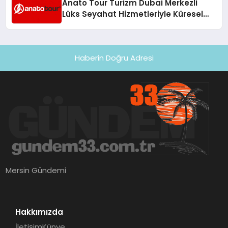
Anato Tour Turizm Dubai Merkezli
Lüks Seyahat Hizmetleriyle Küresel
Turizmde Öne Çıkıyor
Haberin Doğru Adresi
Mersin Gündemi
Hakkımızda
İletişim
Künye