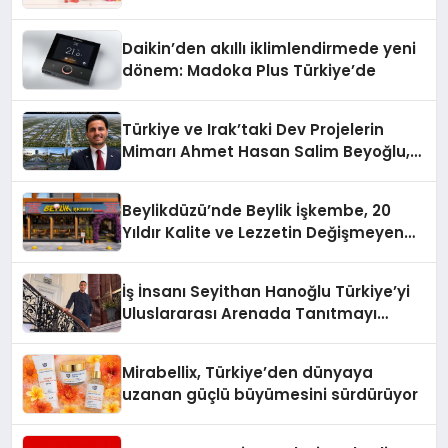
Daikin’den akıllı iklimlendirmede yeni
dönem: Madoka Plus Türkiye’de
Türkiye ve Irak’taki Dev Projelerin
Mimarı Ahmet Hasan Salim Beyoğlu,
10 Milyon Metrekarelik “Al Yusuf
Holding Industrial City” Projesini
Beylikdüzü’nde Beylik İşkembe, 20
Hayata Geçirecek
Yıldır Kalite ve Lezzetin Değişmeyen
Adresi
İş İnsanı Seyithan Hanoğlu Türkiye’yi
Uluslararası Arenada Tanıtmayı
Hedefliyor
Mirabellix, Türkiye’den dünyaya
uzanan güçlü büyümesini sürdürüyor