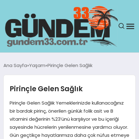
ANASAYFA
Ana Sayfa
Yaşam
Pirinçle Gelen Sağlık
GÜNDEM
Pirinçle Gelen Sağlık
YAŞAM
Pirinçle Gelen Sağlık Yemeklerinizde kullanacağınız
SAĞLIK
bir bardak pirinç, önerilen günlük folik asit ve B
vitamini değerinin %23’ünü karşılıyor ve bu içeriği
TEKNOLOJI
sayesinde hücrelerin yenilenmesine yardımcı oluyor.
Gün geçtikçe hayatlarımıza daha çok nüfus etmeye