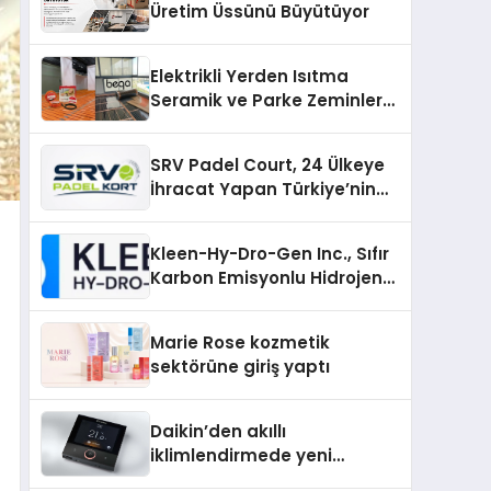
Üretim Üssünü Büyütüyor
Elektrikli Yerden Isıtma
Seramik ve Parke Zeminler
İçin En Verimli Çözümler
SRV Padel Court, 24 Ülkeye
İhracat Yapan Türkiye’nin
Padel Kortu Üretim Gücü
Kleen-Hy-Dro-Gen Inc., Sıfır
Karbon Emisyonlu Hidrojen
Isıtma Teknolojisinde ISO ve
TSSA Düzenleyici Onaylarını
Marie Rose kozmetik
Aldı
sektörüne giriş yaptı
Daikin’den akıllı
iklimlendirmede yeni
dönem: Madoka Plus