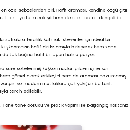
n özel sebzelerden biri. Hafif aroması, kendine özgü çıtır
uğunda ortaya hem çok şık hem de son derece dengeli bir
da sofralara ferahlık katmak isteyenler için ideal bir
, kuşkonmazın hafif diri kıvamıyla birleşerek hem sade
de tek başına hafif bir öğün hâline geliyor.
sa süre sotelenmiş kuşkonmazlar, pilavın içine son
e hem görsel olarak etkileyici hem de aroması bozulmamış
ından zengin ve modern mutfaklara çok yakışan bu tarif;
la tercih edilebilir.
. Tane tane dokusu ve pratik yapımı ile başlangıç noktanız