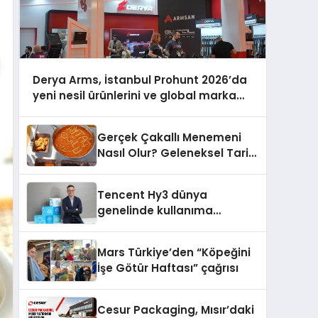
Derya Arms, İstanbul Prohunt 2026’da
yeni nesil ürünlerini ve global marka
vizyonunu sergiledi
Gerçek Çakallı Menemeni
Nasıl Olur? Geleneksel Tarif
ve Sunum
Tencent Hy3 dünya
genelinde kullanıma
sunuldu
Mars Türkiye’den “Köpeğini
İşe Götür Haftası” çağrısı
Cesur Packaging, Mısır’daki