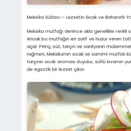
Meksika Sütlacı –
Lezzetin Sıcak ve Baharatlı 
Meksika mutfağı denince akla genellikle renkli s
Ancak bu mutfağın en zarif ve huzur veren tatlı
açar.
P
irinç, süt, tarçın ve vanilyanın mükemme
rağmen, Meksika’nın sıcak ve samimi mutfak kült
tarçının sıcak aroması duyulur, sütlü kıvamın
de egzotik bir lezzet çıkar.