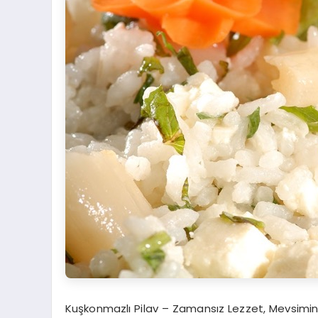
Kuşkonmazlı Pilav
– Zamansız Lezzet
,
M
evsimi