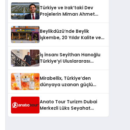
Türkiye’de
Türkiye ve Irak’taki Dev
Projelerin Mimarı Ahmet
Hasan Salim Beyoğlu, 10
Milyon Metrekarelik “Al Yusuf
Beylikdüzü’nde Beylik
Holding Industrial City”
İşkembe, 20 Yıldır Kalite ve
Projesini Hayata Geçirecek
Lezzetin Değişmeyen Adresi
İş İnsanı Seyithan Hanoğlu
Türkiye’yi Uluslararası
Arenada Tanıtmayı
Hedefliyor
Mirabellix, Türkiye’den
dünyaya uzanan güçlü
büyümesini sürdürüyor
Anato Tour Turizm Dubai
Merkezli Lüks Seyahat
Hizmetleriyle Küresel
Turizmde Öne Çıkıyor