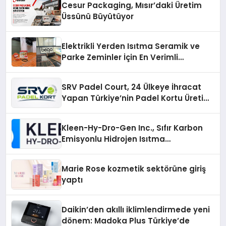
Cesur Packaging, Mısır’daki Üretim
Üssünü Büyütüyor
Elektrikli Yerden Isıtma Seramik ve
Parke Zeminler İçin En Verimli
Çözümler
SRV Padel Court, 24 Ülkeye İhracat
Yapan Türkiye’nin Padel Kortu Üretim
Gücü
Kleen-Hy-Dro-Gen Inc., Sıfır Karbon
Emisyonlu Hidrojen Isıtma
Teknolojisinde ISO ve TSSA
Düzenleyici Onaylarını Aldı
Marie Rose kozmetik sektörüne giriş
yaptı
Daikin’den akıllı iklimlendirmede yeni
dönem: Madoka Plus Türkiye’de