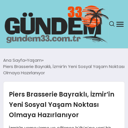
ANASAYFA
Ana Sayfa
Yaşam
Piers Brasserie Bayraklı, İzmir’in Yeni Sosyal Yaşam Noktası
GÜNDEM
Olmaya Hazırlanıyor
YAŞAM
Piers Brasserie Bayraklı, İzmir’in
SAĞLIK
Yeni Sosyal Yaşam Noktası
Olmaya Hazırlanıyor
TEKNOLOJI
İzmir’in yeme-içme ve eğlence kültürüne yeni bir