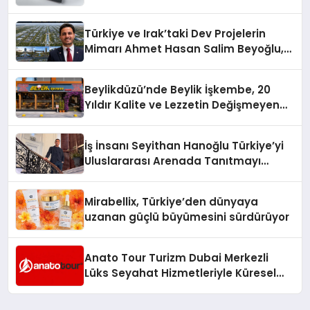
Türkiye ve Irak’taki Dev Projelerin
Mimarı Ahmet Hasan Salim Beyoğlu,
10 Milyon Metrekarelik “Al Yusuf
Holding Industrial City” Projesini
Beylikdüzü’nde Beylik İşkembe, 20
Hayata Geçirecek
Yıldır Kalite ve Lezzetin Değişmeyen
Adresi
İş İnsanı Seyithan Hanoğlu Türkiye’yi
Uluslararası Arenada Tanıtmayı
Hedefliyor
Mirabellix, Türkiye’den dünyaya
uzanan güçlü büyümesini sürdürüyor
Anato Tour Turizm Dubai Merkezli
Lüks Seyahat Hizmetleriyle Küresel
Turizmde Öne Çıkıyor