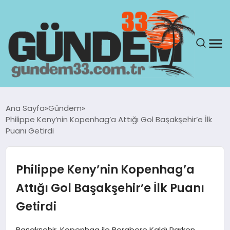
ANASAYFA
Ana Sayfa
Gündem
Philippe Keny’nin Kopenhag’a Attığı Gol Başakşehir’e İlk
GÜNDEM
Puanı Getirdi
YAŞAM
Philippe Keny’nin Kopenhag’a
SAĞLIK
Attığı Gol Başakşehir’e İlk Puanı
Getirdi
TEKNOLOJI
Başakşehir, Kopenhag ile Berabere Kaldı Parken