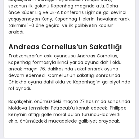
sezonun ilk golünü Kopenhag maçında attı. Daha
önce Süper Lig ve UEFA Konferans Ligi’nde gol sevinci
yaşayamayan Keny, Kopenhag filelerini havalandırarak
takımını 1-0 öne geçirdi ve ilk galibiyetin kapısını
araladı.
Andreas Cornelius’un Sakatlığı
Trabzonspor’un eski oyuncusu Andreas Cornelius,
Kopenhag formasıyla ikinci yarıda oyuna dahil oldu
ancak maçın 76. dakikasında sakatlanarak oyuna
devam edemedi. Cornelius’un sakatlığı sonrasında
Chiakha oyuna dahil oldu ve Kopenhag’ın galibiyetinde
rol oynadı.
Başakşehir, önümüzdeki maçta 27 Kasım’da sahasında
Moldova temsilcisi Petrocub’u konuk edecek. Philippe
Keny’nin attığı golle moral bulan turuncu-lacivertli
ekip, önümüzdeki mücadelede galibiyet arayacak.