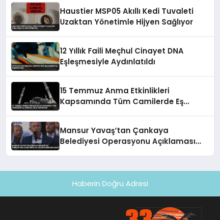
Haustier MSP05 Akıllı Kedi Tuvaleti
Uzaktan Yönetimle Hijyen Sağlıyor
12 Yıllık Faili Meçhul Cinayet DNA
Eşleşmesiyle Aydınlatıldı
15 Temmuz Anma Etkinlikleri
Kapsamında Tüm Camilerde Eş
Zamanlı Sela Okunacak
Mansur Yavaş’tan Çankaya
Belediyesi Operasyonu Açıklaması
‘Bu Bilgiye Nereden Sahip’
Haberin Doğru Adresi