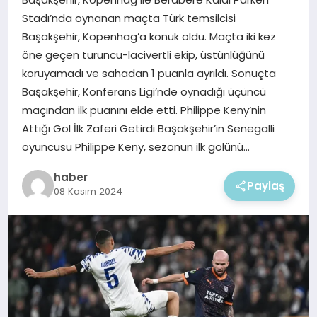
EKONOMI
Stadı’nda oynanan maçta Türk temsilcisi
Başakşehir, Kopenhag’a konuk oldu. Maçta iki kez
MAGAZIN
öne geçen turuncu-lacivertli ekip, üstünlüğünü
koruyamadı ve sahadan 1 puanla ayrıldı. Sonuçta
Başakşehir, Konferans Ligi’nde oynadığı üçüncü
maçından ilk puanını elde etti. Philippe Keny’nin
Attığı Gol İlk Zaferi Getirdi Başakşehir’in Senegalli
oyuncusu Philippe Keny, sezonun ilk golünü…
haber
Paylaş
08 Kasım 2024