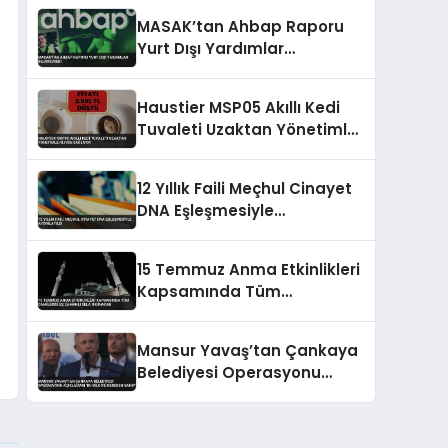
İstismar Ettirmeyiz
MASAK’tan Ahbap Raporu
Yurt Dışı Yardımlar
Bildirilmedi
Haustier MSP05 Akıllı Kedi
Tuvaleti Uzaktan Yönetimle
Hijyen Sağlıyor
12 Yıllık Faili Meçhul Cinayet
DNA Eşleşmesiyle
Aydınlatıldı
15 Temmuz Anma Etkinlikleri
Kapsamında Tüm
Camilerde Eş Zamanlı Sela
Okunacak
Mansur Yavaş’tan Çankaya
Belediyesi Operasyonu
Açıklaması ‘Bu Bilgiye
Nereden Sahip’