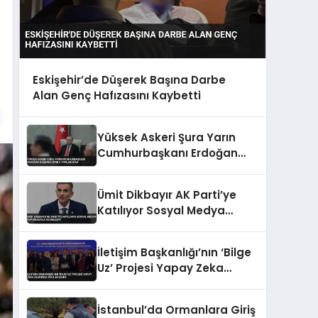
Eskişehir’de Düşerek Başına Darbe
Alan Genç Hafızasını Kaybetti
Yüksek Askeri Şura Yarın
Cumhurbaşkanı Erdoğan
Başkanlığında Toplanacak
Ümit Dikbayır AK Parti’ye
Katılıyor Sosyal Medya
Duyurusuyla Kesinleşti
İletişim Başkanlığı’nın ‘Bilge
Uz’ Projesi Yapay Zeka
Alanında Ödül Kazandı
İstanbul’da Ormanlara Giriş