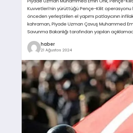
Piyade Uzman Muhammed Emin Önk, Pençe-Kilit 
Kuvvetleri’nin yürüttüğü Pençe-Kilit operasyonu
önceden yerleştirilen el yapımı patlayıcının inf
kahraman, Piyade Uzman Çavuş Muhammed Emin Ön
Savunma Bakanlığı tarafından yapılan açıklama
haber
21 Ağustos 2024