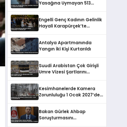
Yasağına Uymayan 513
Kişiye Ceza Kesildi
Engelli Genç Kadının Gelinlik
Hayali Karapürçek’te
Gerçekleşti
Antalya Apartmanında
Yangın İki Kişi Kurtarıldı
Suudi Arabistan Çok Girişli
Umre Vizesi Şartlarını
Açıkladı
Kesimhanelerde Kamera
Zorunluluğu 1 Ocak 2027’de
Başlıyor
Bakan Gürlek Ahbap
Soruşturmasını
Değerlendirdi Bağış Güvenini