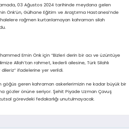
ıklamada, 03 Ağustos 2024 tarihinde meydana gelen
 Önk’ün, Gülhane Eğitim ve Araştırma Hastanesi’nde
üdahalelere rağmen kurtarılamayan kahraman silah
du.
uhammed Emin Önk için “Bizleri derin bir acı ve üzüntüye
ize Allah’tan rahmet, kederli ailesine, Türk Silahlı
dileriz” ifadelerine yer verildi.
i için göğüs geren kahraman askerlerimizin ne kadar büyük bir
z daha gözler önüne seriyor. Şehit Piyade Uzman Çavuş
utsal görevdeki fedakarlığı unutulmayacak.