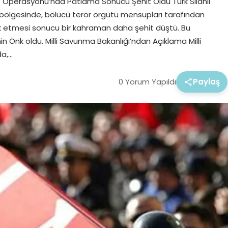
Operasyonu’nda Patlama Sonucu Şehit Oldu Türk Silahlı
 bölgesinde, bölücü terör örgütü mensupları tarafından
ilak etmesi sonucu bir kahraman daha şehit düştü. Bu
k oldu. Milli Savunma Bakanlığı’ndan Açıklama Milli
da,…
0 Yorum Yapıldı
Paylaş