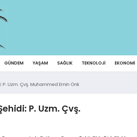
GÜNDEM
YAŞAM
SAĞLIK
TEKNOLOJI
EKONOMI
i: P. Uzm. Çvş. Muhammed Emin Önk
ehidi: P. Uzm. Çvş.