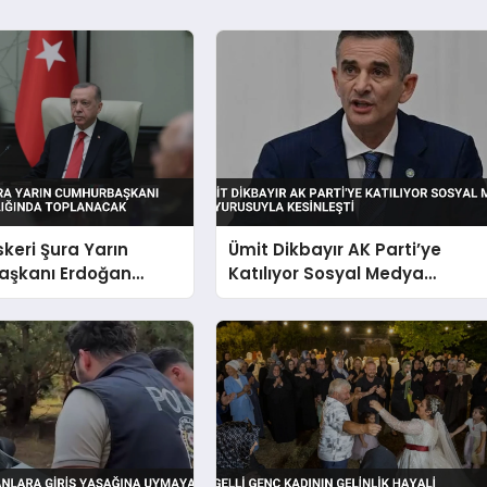
keri Şura Yarın
Ümit Dikbayır AK Parti’ye
şkanı Erdoğan
Katılıyor Sosyal Medya
ğında Toplanacak
Duyurusuyla Kesinleşti