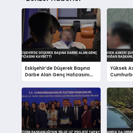
Eskişehir’de Düşerek Başına
Yüksek As
Darbe Alan Genç Hafızasını
Cumhurba
Kaybetti
Başkanlı