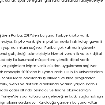
l, sanat, spor ve eğitim gibi farklı alanlarda faaliyetleriyle
iştiren Paribu, 2017’den bu yana Türkiye kripto varlık
iyor. Kripto varlık işlem platformuyla hızlı, kolay, güvenli
em yapma imkanı sağlıyor. Paribu, çok katmanlı güvenlik
ndi geliştirdiği teknolojisiyle hizmet veren ilk ve tek dijital
stody ile kurumsal müşterilere yönelik dijital varlık
r ve girişimlere kripto varlık cüzdan uygulaması sağlıyor.
irmek amacıyla 2020’den bu yana Paribu Hub ile üniversitelere,
opluluklara odaklanan iş birlikleri ve hibe programları
 varlık, web3 ve fintech alanlarında yatırım yapan Paribu;
Reads çatısı altında teknoloji ve finans okuryazarlığını
. Türkiye’de spor kültürünün geleceğine katkı sağlamak için
ışmalarını sürdürüyor. Kurulduğu günden bu yana kültür