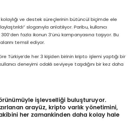
m kolaylığı ve destek süreçlerinin bütüncül biçimde ele
ylaştırıldı” sloganıyla anlatılıyor. Paribu, kullanıcı
ı 300’den fazla ikonun 3’ünü kampanyasına taşıyor. Bu
alarını temsil ediyor.
öre Türkiye’de her 3 kişiden birinin kripto işlemi yaptığı bir
kullanıcı deneyimi odaklı seviyeye taşıdığını bir kez daha
örünümüyle işlevselliği buluşturuyor.
azırlanan arayüz, kripto varlık yönetimini,
takibini her zamankinden daha kolay hale