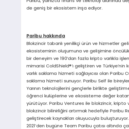
Paribu, yalnızca finans ve teknoloji alanında deği
de geniş bir ekosistem inşa ediyor.
Paribu hakkında
Blokzincir tabanlı yenilikçi ürün ve hizmetler gel
ekosisteminin oluşumuna ve gelişimine öncülük ed
bir deneyim ve 190’dan fazla kripto varlıkla işl
mimarisi ColdShield®’ı geliştiren ve Türkiye’nin ke
varlık saklama hizmeti sağlayıcısı olan Paribu Cu
saklama hizmeti sunuyor. Paribu Self ile bireyle
Yarının teknolojilerini gençlerle birlikte gelişt
öğrenci kulüplerine ve ekosisteme değer katan t
yürütüyor. Paribu Ventures ile blokzincir, kripto
blokzincir bilinirliğini artırmak hedefiyle Paribu 
geliştirecek kaynakları okuyucuyla buluşturuyor
2021’den bugüne Team Paribu çatısı altında çal