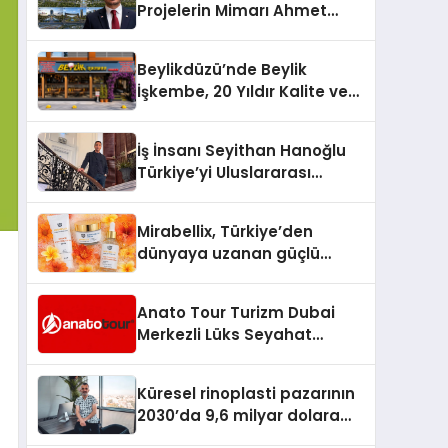
Projelerin Mimarı Ahmet
Hasan Salim Beyoğlu, 10
Milyon Metrekarelik “Al Yusuf
Beylikdüzü’nde Beylik
Holding Industrial City”
İşkembe, 20 Yıldır Kalite ve
Projesini Hayata Geçirecek
Lezzetin Değişmeyen Adresi
İş İnsanı Seyithan Hanoğlu
Türkiye’yi Uluslararası
Arenada Tanıtmayı
Hedefliyor
Mirabellix, Türkiye’den
dünyaya uzanan güçlü
büyümesini sürdürüyor
Anato Tour Turizm Dubai
Merkezli Lüks Seyahat
Hizmetleriyle Küresel
Turizmde Öne Çıkıyor
Küresel rinoplasti pazarının
2030’da 9,6 milyar dolara
ulaşması bekleniyor