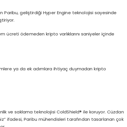
n Paribu, geliştirdiği Hyper Engine teknolojisi sayesinde
tiriyor.
işlem ücreti ödemeden kripto varlıklarını saniyeler içinde
erimlere ya da ek adımlara ihtiyaç duymadan kripto
güvenlik ve saklama teknolojisi ColdShield® ile koruyor. Cüzdan
z” ifadesi, Paribu mühendisleri tarafından tasarlanan çok
or.