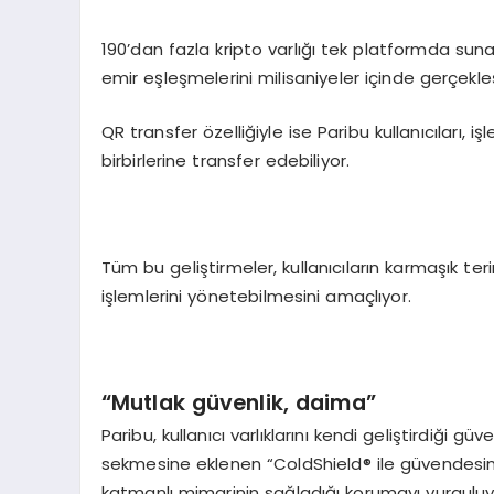
190’dan fazla kripto varlığı tek platformda suna
emir eşleşmelerini milisaniyeler içinde gerçekleş
QR transfer özelliğiyle ise Paribu kullanıcıları, 
birbirlerine transfer edebiliyor.
Tüm bu geliştirmeler, kullanıcıların karmaşık t
işlemlerini yönetebilmesini amaçlıyor.
“
Mutlak güvenlik, daima”
Paribu, kullanıcı varlıklarını kendi geliştirdiği 
sekmesine eklenen “ColdShield® ile güvendesini
katmanlı mimarinin sağladığı korumayı vurguluy