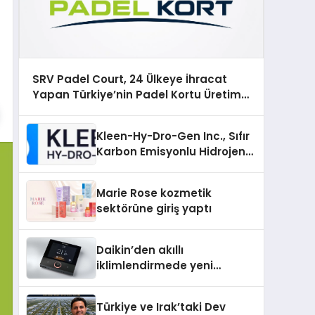
SRV Padel Court, 24 Ülkeye İhracat
Yapan Türkiye’nin Padel Kortu Üretim
Gücü
Kleen-Hy-Dro-Gen Inc., Sıfır
Karbon Emisyonlu Hidrojen
Isıtma Teknolojisinde ISO ve
TSSA Düzenleyici Onaylarını
Marie Rose kozmetik
Aldı
sektörüne giriş yaptı
Daikin’den akıllı
iklimlendirmede yeni
dönem: Madoka Plus
Türkiye’de
Türkiye ve Irak’taki Dev