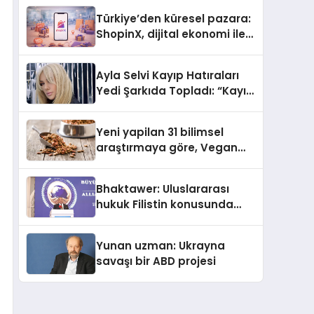
Türkiye’den küresel pazara:
ShopinX, dijital ekonomi ile
gerçek dünya alışverişini bir
araya getirmeyi hedefliyor
Ayla Selvi Kayıp Hatıraları
Yedi Şarkıda Topladı: “Kayıp
Kasetler 1” 31 Temmuz’da
Çıktı
Yeni yapilan 31 bilimsel
araştırmaya göre, Vegan
Köpek Maması ve Vegan
Kedi Mamasının İyi
Bhaktawer: Uluslararası
Sindirildiğini Ortaya Koydu
hukuk Filistin konusunda
çifte standart uyguluyor
Yunan uzman: Ukrayna
savaşı bir ABD projesi