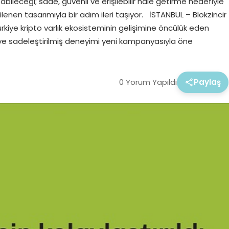
bileceği; sade, güvenli ve erişilebilir hale getirme hedefiyle
nilenen tasarımıyla bir adım ileri taşıyor. İSTANBUL – Blokzincir
Türkiye kripto varlık ekosisteminin gelişimine öncülük eden
i ve sadeleştirilmiş deneyimi yeni kampanyasıyla öne
0 Yorum Yapıldı
Paylaş