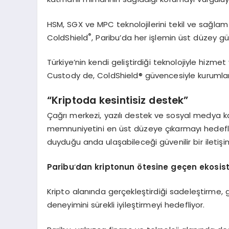
HSM, SGX ve MPC teknolojilerini tekil ve sağlam 
®
ColdShield
, Paribu’da her işlemin üst düzey güve
Türkiye’nin kendi geliştirdiği teknolojiyle hizmet
Custody de, ColdShield® güvencesiyle kurumlar
“
Kriptoda kesintisiz destek”
Çağrı merkezi, yazılı destek ve sosyal medya ka
memnuniyetini en üst düzeye çıkarmayı hedefliyo
duyduğu anda ulaşabileceği güvenilir bir iletişi
Paribu
’
dan kriptonun
ö
tesine geçen ekosi
Kripto alanında gerçekleştirdiği sadeleştirme, gü
deneyimini sürekli iyileştirmeyi hedefliyor.