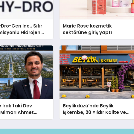
Dro-Gen Inc., Sıfır
Marie Rose kozmetik
isyonlu Hidrojen
sektörüne giriş yaptı
knolojisinde ISO ve
nleyici Onaylarını
 Irak’taki Dev
Beylikdüzü’nde Beylik
n Mimarı Ahmet
İşkembe, 20 Yıldır Kalite ve
im Beyoğlu, 10
Lezzetin Değişmeyen Adresi
trekarelik “Al Yusuf
dustrial City”