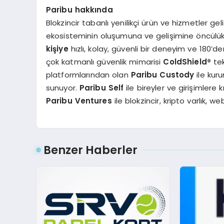
Paribu hakkında
Blokzincir tabanlı yenilikçi ürün ve hizmetler gel
ekosisteminin oluşumuna ve gelişimine öncülük 
kişiye
hızlı, kolay, güvenli bir deneyim ve 180’de
çok katmanlı güvenlik mimarisi
ColdShield
®
tek
platformlarından olan
Paribu Custody
ile kur
sunuyor.
Paribu Self
ile bireyler ve girişimlere
Paribu Ventures
ile blokzincir, kripto varlık, w
Benzer Haberler