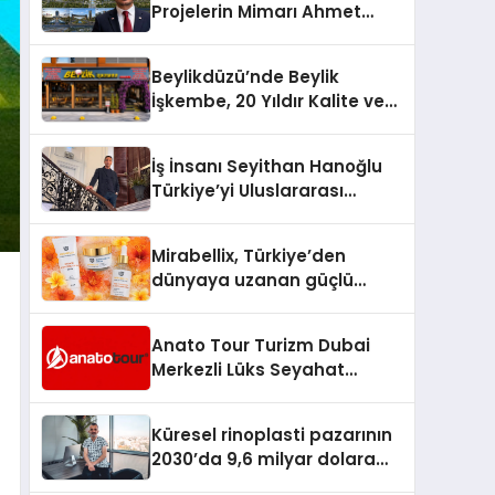
Projelerin Mimarı Ahmet
Hasan Salim Beyoğlu, 10
Milyon Metrekarelik “Al Yusuf
Beylikdüzü’nde Beylik
Holding Industrial City”
İşkembe, 20 Yıldır Kalite ve
Projesini Hayata Geçirecek
Lezzetin Değişmeyen Adresi
İş İnsanı Seyithan Hanoğlu
Türkiye’yi Uluslararası
Arenada Tanıtmayı
Hedefliyor
Mirabellix, Türkiye’den
dünyaya uzanan güçlü
büyümesini sürdürüyor
Anato Tour Turizm Dubai
Merkezli Lüks Seyahat
Hizmetleriyle Küresel
Turizmde Öne Çıkıyor
Küresel rinoplasti pazarının
2030’da 9,6 milyar dolara
ulaşması bekleniyor