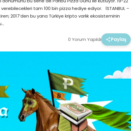
n yıl dönümünü bu sene de Paribu Pizza Günü ile kutluyor. 19-22
ş verebilecekleri tam 100 bin pizza hediye ediyor. İSTANBUL –
ştiren; 2017’den bu yana Türkiye kripto varlık ekosisteminin
u…
0 Yorum Yapıldı
Paylaş