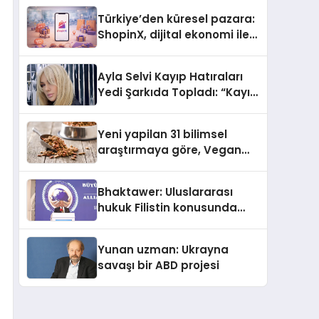
Türkiye’den küresel pazara:
ShopinX, dijital ekonomi ile
gerçek dünya alışverişini bir
araya getirmeyi hedefliyor
Ayla Selvi Kayıp Hatıraları
Yedi Şarkıda Topladı: “Kayıp
Kasetler 1” 31 Temmuz’da
Çıktı
Yeni yapilan 31 bilimsel
araştırmaya göre, Vegan
Köpek Maması ve Vegan
Kedi Mamasının İyi
Bhaktawer: Uluslararası
Sindirildiğini Ortaya Koydu
hukuk Filistin konusunda
çifte standart uyguluyor
Yunan uzman: Ukrayna
savaşı bir ABD projesi