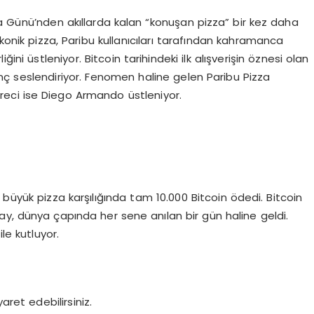
za Günü’nden akıllarda kalan “konuşan pizza” bir kez daha
nik pizza, Paribu kullanıcıları tarafından kahramanca
ğini üstleniyor. Bitcoin tarihindeki ilk alışverişin öznesi olan
lınç seslendiriyor. Fenomen haline gelen Paribu Pizza
eci ise Diego Armando üstleniyor.
ki büyük pizza karşılığında tam 10.000 Bitcoin ödedi. Bitcoin
olay, dünya çapında her sene anılan bir gün haline geldi.
ile kutluyor.
yaret edebilirsiniz.