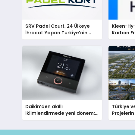
SRV Padel Court, 24 Ülkeye
Kleen-Hy-
İhracat Yapan Türkiye’nin
Karbon Em
Padel Kortu Üretim Gücü
Isıtma Te
TSSA Düze
Aldı
Daikin’den akıllı
Türkiye ve
iklimlendirmede yeni dönem:
Projeleri
Madoka Plus Türkiye’de
Hasan Sal
Milyon Me
Holding In