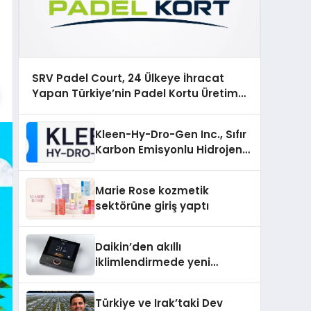
SRV Padel Court, 24 Ülkeye İhracat
Yapan Türkiye’nin Padel Kortu Üretim
Gücü
Kleen-Hy-Dro-Gen Inc., Sıfır
Karbon Emisyonlu Hidrojen
Isıtma Teknolojisinde ISO ve
TSSA Düzenleyici Onaylarını
Marie Rose kozmetik
Aldı
sektörüne giriş yaptı
Daikin’den akıllı
iklimlendirmede yeni
dönem: Madoka Plus
Türkiye’de
Türkiye ve Irak’taki Dev