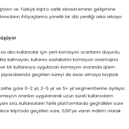
iştiren ve Türkiye kripto varlık ekosisteminin gelişimine
cıların ihtiyaçlarına yönelik bir dizi yeniliği arka arkaya
nüşüyor
sa alıcı kullanıcılar için yeni komisyon oranlarını duyurdu.
le kalmayan, kullanıcı sadakatini komisyon avantajına
 her bir kullanıcıya uygulanan komisyon oranında işlem
ık piyasalarında geçirilen süreyi de esas almaya başladı.
arihe göre 0–2 yıl, 2–5 yıl ve 5+ yıl segmentlerine ayrılıyor.
isyon oranları uygulanarak uzun süreli kullanıcıların
nı sıra, kullanıcıların farklı platformlarda geçirdikleri süre
lece kriptoda geçirilen süre, %50’ye varan indirim olarak