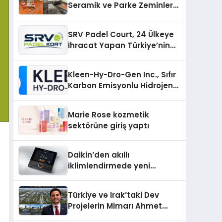
Seramik ve Parke Zeminler
İçin En Verimli Çözümler
SRV Padel Court, 24 Ülkeye
İhracat Yapan Türkiye’nin
Padel Kortu Üretim Gücü
Kleen-Hy-Dro-Gen Inc., Sıfır
Karbon Emisyonlu Hidrojen
Isıtma Teknolojisinde ISO ve
TSSA Düzenleyici Onaylarını
Marie Rose kozmetik
Aldı
sektörüne giriş yaptı
Daikin’den akıllı
iklimlendirmede yeni
dönem: Madoka Plus
Türkiye’de
Türkiye ve Irak’taki Dev
Projelerin Mimarı Ahmet
Hasan Salim Beyoğlu, 10