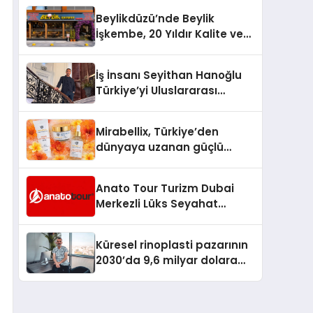
Milyon Metrekarelik “Al Yusuf
Beylikdüzü’nde Beylik
Holding Industrial City”
İşkembe, 20 Yıldır Kalite ve
Projesini Hayata Geçirecek
Lezzetin Değişmeyen Adresi
İş İnsanı Seyithan Hanoğlu
Türkiye’yi Uluslararası
Arenada Tanıtmayı
Hedefliyor
Mirabellix, Türkiye’den
dünyaya uzanan güçlü
büyümesini sürdürüyor
Anato Tour Turizm Dubai
Merkezli Lüks Seyahat
Hizmetleriyle Küresel
Turizmde Öne Çıkıyor
Küresel rinoplasti pazarının
2030’da 9,6 milyar dolara
ulaşması bekleniyor