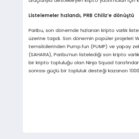
araçlarıyla destekleyen kripto yatırımcıları için 
Listelemeler hızlandı
, PRB Chiliz
’
e d
ö
nüştü
Paribu, son dönemde hızlanan kripto varlık listele
üzerine taşıdı. Son dönemin popüler projeleri W
temsilcilerinden Pump.fun (PUMP) ve yapay zeka
(SAHARA), Paribu’nun listelediği son kripto varlı
bir kripto topluluğu olan Ninja Squad tarafından 
sonrası güçlü bir topluluk desteği kazanan 1000P