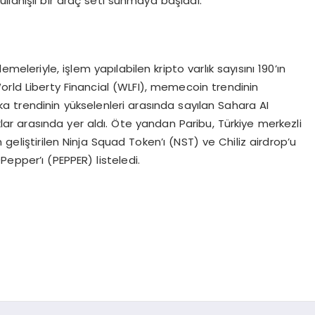
kullanışlı bir araç seti sunmaya başladı.
meleriyle, işlem yapılabilen kripto varlık sayısını 190’ın
orld Liberty Financial (WLFI), memecoin trendinin
 trendinin yükselenleri arasında sayılan Sahara AI
klar arasında yer aldı. Öte yandan Paribu, Türkiye merkezli
geliştirilen Ninja Squad Token’ı (NST) ve Chiliz airdrop’u
epper’ı (PEPPER) listeledi.