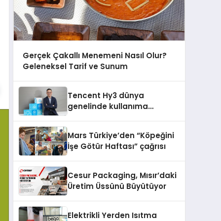
Gerçek Çakallı Menemeni Nasıl Olur?
Geleneksel Tarif ve Sunum
Tencent Hy3 dünya
genelinde kullanıma
sunuldu
Mars Türkiye’den “Köpeğini
İşe Götür Haftası” çağrısı
Cesur Packaging, Mısır’daki
Üretim Üssünü Büyütüyor
Elektrikli Yerden Isıtma