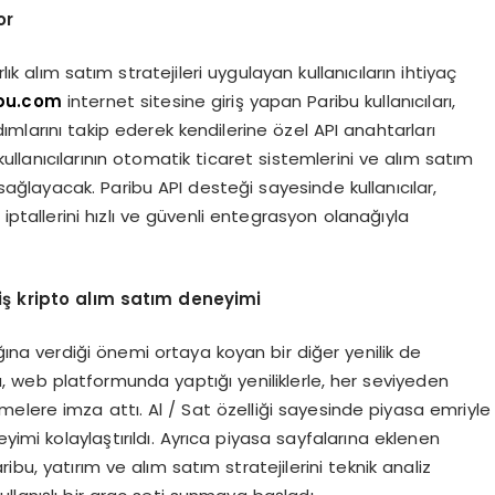
or
rlık alım satım stratejileri uygulayan kullanıcıların ihtiyaç
bu.com
internet sitesine giriş yapan Paribu kullanıcıları,
ımlarını takip ederek kendilerine özel API anahtarları
kullanıcılarının otomatik ticaret sistemlerini ve alım satım
sağlayacak. Paribu API desteği sayesinde kullanıcılar,
iptallerini hızlı ve güvenli entegrasyon olanağıyla
iş
kripto al
ım satım deneyimi
ğına verdiği önemi ortaya koyan bir diğer yenilik de
 web platformunda yaptığı yeniliklerle, her seviyeden
lemelere imza attı. Al / Sat özelliği sayesinde piyasa emriyle
mi kolaylaştırıldı. Ayrıca piyasa sayfalarına eklenen
aribu, yatırım ve alım satım stratejilerini teknik analiz