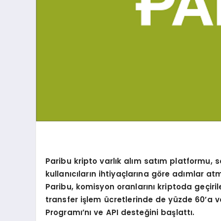
Paribu kripto varlık alım satım platformu, 
kullanıcıların ihtiyaçlarına g
ö
re ad
ımlar at
Paribu, komisyon oranlarını kriptoda geçiril
transfer işlem ücretlerinde de yüzde 60
’
a v
Programı’nı
ve API deste
ğini başlattı.