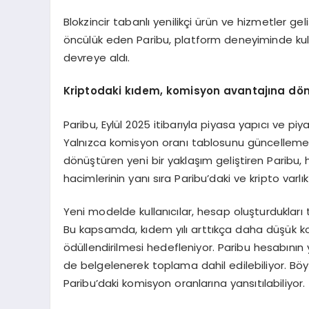
Blokzincir tabanlı yenilikçi ürün ve hizmetler gel
öncülük eden Paribu, platform deneyiminde kullanı
devreye aldı.
Kriptodaki kıdem, komisyon avantajı
na d
ö
Paribu, Eylül 2025 itibarıyla piyasa yapıcı ve piya
Yalnızca komisyon oranı tablosunu güncellemek
dönüştüren yeni bir yaklaşım geliştiren Paribu,
hacimlerinin yanı sıra Paribu’daki ve kripto varl
Yeni modelde kullanıcılar, hesap oluşturdukları t
Bu kapsamda, kıdem yılı arttıkça daha düşük kom
ödüllendirilmesi hedefleniyor. Paribu hesabının ya
de belgelenerek toplama dahil edilebiliyor. Böy
Paribu’daki komisyon oranlarına yansıtılabiliyor.