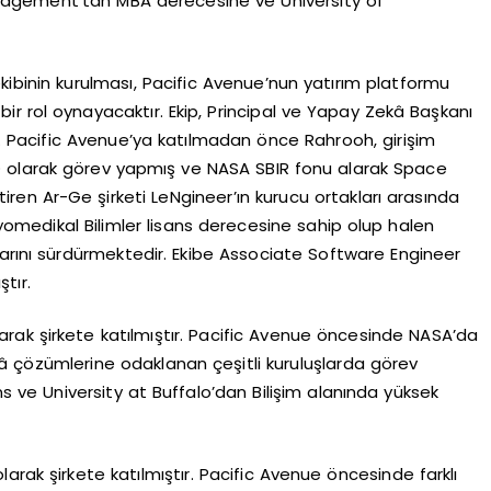
nagement’tan MBA derecesine ve University of
â ekibinin kurulması, Pacific Avenue’nun yatırım platformu
r rol oynayacaktır. Ekip, Principal ve Yapay Zekâ Başkanı
r. Pacific Avenue’ya katılmadan önce Rahrooh, girişim
 olarak görev yapmış ve NASA SBIR fonu alarak Space
ren Ar-Ge şirketi LeNgineer’ın kurucu ortakları arasında
Biyomedikal Bilimler lisans derecesine sahip olup halen
larını sürdürmektedir. Ekibe Associate Software Engineer
tır.
rak şirkete katılmıştır. Pacific Avenue öncesinde NASA’da
kâ çözümlerine odaklanan çeşitli kuruluşlarda görev
ans ve University at Buffalo’dan Bilişim alanında yüksek
arak şirkete katılmıştır. Pacific Avenue öncesinde farklı