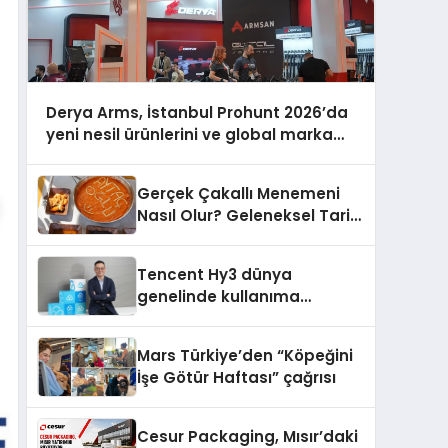
Derya Arms, İstanbul Prohunt 2026’da
yeni nesil ürünlerini ve global marka
vizyonunu sergiledi
Gerçek Çakallı Menemeni
Nasıl Olur? Geleneksel Tarif
ve Sunum
Tencent Hy3 dünya
genelinde kullanıma
sunuldu
Mars Türkiye’den “Köpeğini
İşe Götür Haftası” çağrısı
Cesur Packaging, Mısır’daki