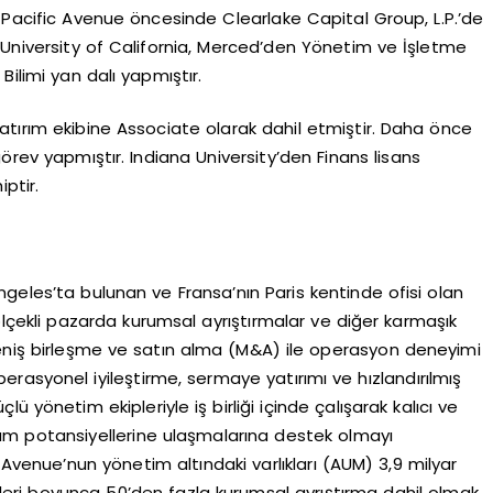
 Pacific Avenue öncesinde Clearlake Capital Group, L.P.’de
University of California, Merced’den Yönetim ve İşletme
Bilimi yan dalı yapmıştır.
atırım ekibine Associate olarak dahil etmiştir. Daha önce
örev yapmıştır. Indiana University’den Finans lisans
ptir.
geles’ta bulunan ve Fransa’nın Paris kentinde ofisi olan
a ölçekli pazarda kurumsal ayrıştırmalar ve diğer karmaşık
eniş birleşme ve satın alma (M&A) ile operasyon deneyimi
rasyonel iyileştirme, sermaye yatırımı ve hızlandırılmış
 yönetim ekipleriyle iş birliği içinde çalışarak kalıcı ve
am potansiyellerine ulaşmalarına destek olmayı
 Avenue’nun yönetim altındaki varlıkları (AUM) 3,9 milyar
erleri boyunca 50’den fazla kurumsal ayrıştırma dahil olmak