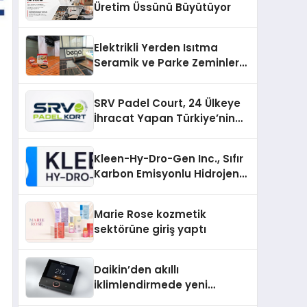
Üretim Üssünü Büyütüyor
Elektrikli Yerden Isıtma
Seramik ve Parke Zeminler
İçin En Verimli Çözümler
SRV Padel Court, 24 Ülkeye
İhracat Yapan Türkiye’nin
Padel Kortu Üretim Gücü
Kleen-Hy-Dro-Gen Inc., Sıfır
Karbon Emisyonlu Hidrojen
Isıtma Teknolojisinde ISO ve
TSSA Düzenleyici Onaylarını
Marie Rose kozmetik
Aldı
sektörüne giriş yaptı
Daikin’den akıllı
iklimlendirmede yeni
dönem: Madoka Plus