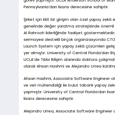
görev yapmıştır. UCLA Anderson School of Ma
Pennsylvania’dan lisans derecesine sahiptir.
Şirket için kilit bir girişim olan özel yapay zek
genelinde değer yaratma stratejisinde önemli bi
Al Rahrooh liderliğinde faaliyet göstermektedi
sermayesi destekli birçok organizasyonda CTO
Launch System için yapay zekâ çözümleri gelişti
yer almıştır. University of Central Florida’dan 
UCLA’de Tıbbi Bilişim alanında doktora çalışma
olarak Ahsan Hashmi ve Alejandro Urrea katılmış
Ahsan Hashmi, Associate Software Engineer ola
ve veri mühendisliği ile bulut tabanlı yapay ze
yapmıştır. University of Central Florida’dan lis
lisans derecesine sahiptir.
Alejandro Urrea, Associate Software Engineer ol