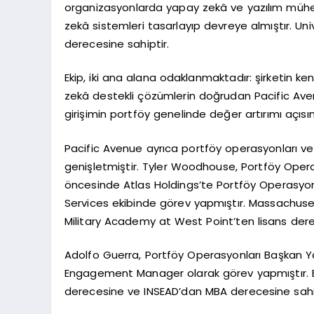
organizasyonlarda yapay zekâ ve yazılım mühend
zekâ sistemleri tasarlayıp devreye almıştır. Unive
derecesine sahiptir.
Ekip, iki ana alana odaklanmaktadır: şirketin ke
zekâ destekli çözümlerin doğrudan Pacific Aven
girişimin portföy genelinde değer artırımı açıs
Pacific Avenue ayrıca portföy operasyonları ve 
genişletmiştir. Tyler Woodhouse, Portföy Operasy
öncesinde Atlas Holdings’te Portföy Operasyonl
Services ekibinde görev yapmıştır. Massachuse
Military Academy at West Point’ten lisans dere
Adolfo Guerra, Portföy Operasyonları Başkan Yar
Engagement Manager olarak görev yapmıştır. Br
derecesine ve INSEAD’dan MBA derecesine sahip