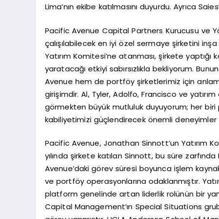
Lima’nın ekibe katılmasını duyurdu. Ayrıca Saie
Pacific Avenue Capital Partners Kurucusu ve Yö
çalışılabilecek en iyi özel sermaye şirketini in
Yatırım Komitesi’ne atanması, şirkete yaptığı ka
yaratacağı etkiyi sabırsızlıkla bekliyorum. Bunu
Avenue hem de portföy şirketlerimiz için anlamlı
girişimdir. Al, Tyler, Adolfo, Francisco ve yatır
görmekten büyük mutluluk duyuyorum; her bir
kabiliyetimizi güçlendirecek önemli deneyimler g
Pacific Avenue, Jonathan Sinnott’un Yatırım 
yılında şirkete katılan Sinnott, bu süre zarfınd
Avenue’daki görev süresi boyunca işlem kaynak
ve portföy operasyonlarına odaklanmıştır. Yat
platform genelinde artan liderlik rolünün bir 
Capital Management’ın Special Situations grub