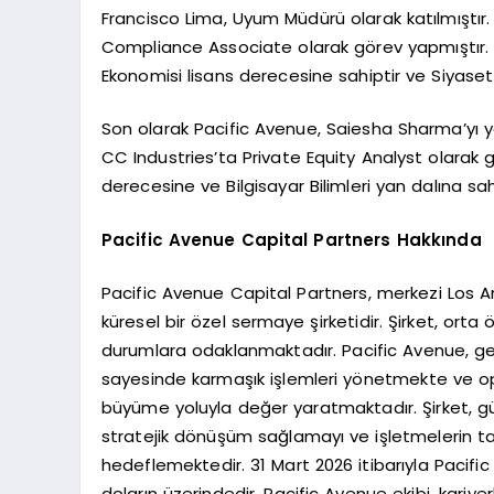
Francisco Lima, Uyum Müdürü olarak katılmıştır.
Compliance Associate olarak görev yapmıştır. 
Ekonomisi lisans derecesine sahiptir ve Siyaset 
Son olarak Pacific Avenue, Saiesha Sharma’yı y
CC Industries’ta Private Equity Analyst olarak g
derecesine ve Bilgisayar Bilimleri yan dalına sahi
Pacific Avenue Capital Partners Hakkında
Pacific Avenue Capital Partners, merkezi Los An
küresel bir özel sermaye şirketidir. Şirket, ort
durumlara odaklanmaktadır. Pacific Avenue, g
sayesinde karmaşık işlemleri yönetmekte ve ope
büyüme yoluyla değer yaratmaktadır. Şirket, güçlü
stratejik dönüşüm sağlamayı ve işletmelerin t
hedeflemektedir. 31 Mart 2026 itibarıyla Pacific
doların üzerindedir. Pacific Avenue ekibi, kariy