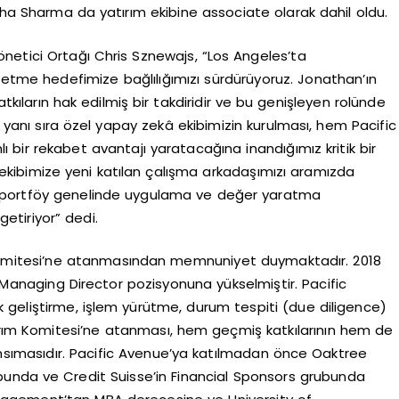
sha Sharma da yatırım ekibine associate olarak dahil oldu.
netici Ortağı Chris Sznewajs, “Los Angeles’ta
şa etme hedefimize bağlılığımızı sürdürüyoruz. Jonathan’ın
tkıların hak edilmiş bir takdiridir ve bu genişleyen rolünde
n yanı sıra özel yapay zekâ ekibimizin kurulması, hem Pacific
 bir rekabet avantajı yaratacağına inandığımız kritik bir
ım ekibimize yeni katılan çalışma arkadaşımızı aramızda
i portföy genelinde uygulama ve değer yaratma
etiriyor” dedi.
Komitesi’ne atanmasından memnuniyet duymaktadır. 2018
a Managing Director pozisyonuna yükselmiştir. Pacific
 geliştirme, işlem yürütme, durum tespiti (due diligence)
ırım Komitesi’ne atanması, hem geçmiş katkılarının hem de
yansımasıdır. Pacific Avenue’ya katılmadan önce Oaktree
unda ve Credit Suisse’in Financial Sponsors grubunda