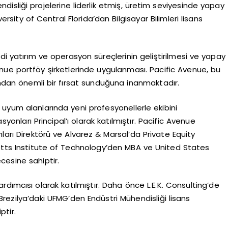
isliği projelerine liderlik etmiş, üretim seviyesinde yapay
rsity of Central Florida’dan Bilgisayar Bilimleri lisans
ndi yatırım ve operasyon süreçlerinin geliştirilmesi ve yapay
ue portföy şirketlerinde uygulanması. Pacific Avenue, bu
ından önemli bir fırsat sunduğuna inanmaktadır.
uyum alanlarında yeni profesyonellerle ekibini
onları Principal’ı olarak katılmıştır. Pacific Avenue
arı Direktörü ve Alvarez & Marsal’da Private Equity
tts Institute of Technology’den MBA ve United States
cesine sahiptir.
dımcısı olarak katılmıştır. Daha önce L.E.K. Consulting’de
ezilya’daki UFMG’den Endüstri Mühendisliği lisans
tir.