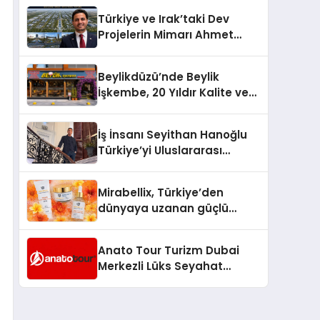
Türkiye’de
Türkiye ve Irak’taki Dev
Projelerin Mimarı Ahmet
Hasan Salim Beyoğlu, 10
Milyon Metrekarelik “Al Yusuf
Beylikdüzü’nde Beylik
Holding Industrial City”
İşkembe, 20 Yıldır Kalite ve
Projesini Hayata Geçirecek
Lezzetin Değişmeyen Adresi
İş İnsanı Seyithan Hanoğlu
Türkiye’yi Uluslararası
Arenada Tanıtmayı
Hedefliyor
Mirabellix, Türkiye’den
dünyaya uzanan güçlü
büyümesini sürdürüyor
Anato Tour Turizm Dubai
Merkezli Lüks Seyahat
Hizmetleriyle Küresel
Turizmde Öne Çıkıyor