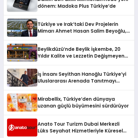
dönem: Madoka Plus Türkiye’de
Türkiye ve Irak’taki Dev Projelerin
Mimarı Ahmet Hasan Salim Beyoğlu,
10 Milyon Metrekarelik “Al Yusuf
Holding Industrial City” Projesini
Beylikdüzü’nde Beylik İşkembe, 20
Hayata Geçirecek
Yıldır Kalite ve Lezzetin Değişmeyen
Adresi
İş İnsanı Seyithan Hanoğlu Türkiye’yi
Uluslararası Arenada Tanıtmayı
Hedefliyor
Mirabellix, Türkiye’den dünyaya
uzanan güçlü büyümesini sürdürüyor
Anato Tour Turizm Dubai Merkezli
Lüks Seyahat Hizmetleriyle Küresel
Turizmde Öne Çıkıyor