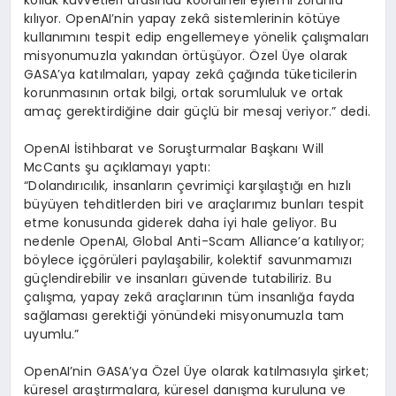
kolluk kuvvetleri arasında koordineli eylemi zorunlu
kılıyor. OpenAI’nin yapay zekâ sistemlerinin kötüye
kullanımını tespit edip engellemeye yönelik çalışmaları
misyonumuzla yakından örtüşüyor. Özel Üye olarak
GASA’ya katılmaları, yapay zekâ çağında tüketicilerin
korunmasının ortak bilgi, ortak sorumluluk ve ortak
amaç gerektirdiğine dair güçlü bir mesaj veriyor.” dedi.
OpenAI İstihbarat ve Soruşturmalar Başkanı Will
McCants şu açıklamayı yaptı:
“Dolandırıcılık, insanların çevrimiçi karşılaştığı en hızlı
büyüyen tehditlerden biri ve araçlarımız bunları tespit
etme konusunda giderek daha iyi hale geliyor. Bu
nedenle OpenAI, Global Anti-Scam Alliance’a katılıyor;
böylece içgörüleri paylaşabilir, kolektif savunmamızı
güçlendirebilir ve insanları güvende tutabiliriz. Bu
çalışma, yapay zekâ araçlarının tüm insanlığa fayda
sağlaması gerektiği yönündeki misyonumuzla tam
uyumlu.”
OpenAI’nin GASA’ya Özel Üye olarak katılmasıyla şirket;
küresel araştırmalara, küresel danışma kuruluna ve