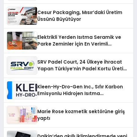
Cesur Packaging, Mısır’daki Üretim
Üssünü Büyütüyor
Elektrikli Yerden Isıtma Seramik ve
Parke Zeminler İçin En Verimli
Çözümler
SRV Padel Court, 24 Ülkeye İhracat
Yapan Türkiye’nin Padel Kortu Üretim
Gücü
Kleen-Hy-Dro-Gen Inc., Sıfır Karbon
Emisyonlu Hidrojen Isıtma
Teknolojisinde ISO ve TSSA
Düzenleyici Onaylarını Aldı
Marie Rose kozmetik sektörüne giriş
yaptı
Daikin’den akıllı iklimlendirmede yeni