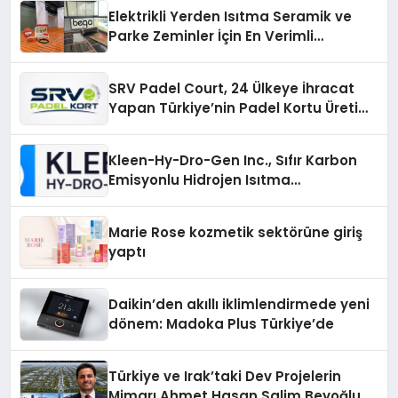
Elektrikli Yerden Isıtma Seramik ve
Parke Zeminler İçin En Verimli
Çözümler
SRV Padel Court, 24 Ülkeye İhracat
Yapan Türkiye’nin Padel Kortu Üretim
Gücü
Kleen-Hy-Dro-Gen Inc., Sıfır Karbon
Emisyonlu Hidrojen Isıtma
Teknolojisinde ISO ve TSSA
Düzenleyici Onaylarını Aldı
Marie Rose kozmetik sektörüne giriş
yaptı
Daikin’den akıllı iklimlendirmede yeni
dönem: Madoka Plus Türkiye’de
Türkiye ve Irak’taki Dev Projelerin
Mimarı Ahmet Hasan Salim Beyoğlu,