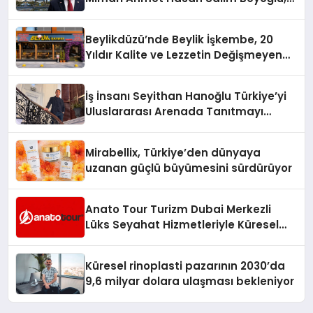
10 Milyon Metrekarelik “Al Yusuf
Holding Industrial City” Projesini
Beylikdüzü’nde Beylik İşkembe, 20
Hayata Geçirecek
Yıldır Kalite ve Lezzetin Değişmeyen
Adresi
İş İnsanı Seyithan Hanoğlu Türkiye’yi
Uluslararası Arenada Tanıtmayı
Hedefliyor
Mirabellix, Türkiye’den dünyaya
uzanan güçlü büyümesini sürdürüyor
Anato Tour Turizm Dubai Merkezli
Lüks Seyahat Hizmetleriyle Küresel
Turizmde Öne Çıkıyor
Küresel rinoplasti pazarının 2030’da
9,6 milyar dolara ulaşması bekleniyor