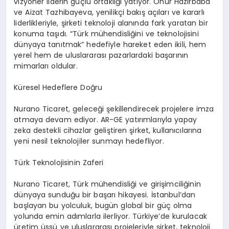
vizyoner liderin güçlü ortaklığı yatıyor. Onur Hazırbaba
ve Aizat Tazhibayeva, yenilikçi bakış açıları ve kararlı
liderlikleriyle, şirketi teknoloji alanında fark yaratan bir
konuma taşıdı. “Türk mühendisliğini ve teknolojisini
dünyaya tanıtmak” hedefiyle hareket eden ikili, hem
yerel hem de uluslararası pazarlardaki başarının
mimarları oldular.
Küresel Hedeflere Doğru
Nurano Ticaret, geleceği şekillendirecek projelere imza
atmaya devam ediyor. AR-GE yatırımlarıyla yapay
zeka destekli cihazlar geliştiren şirket, kullanıcılarına
yeni nesil teknolojiler sunmayı hedefliyor.
Türk Teknolojisinin Zaferi
Nurano Ticaret, Türk mühendisliği ve girişimciliğinin
dünyaya sunduğu bir başarı hikayesi. İstanbul’dan
başlayan bu yolculuk, bugün global bir güç olma
yolunda emin adımlarla ilerliyor. Türkiye’de kurulacak
üretim üssü ve uluslararası projeleriyle şirket, teknoloji