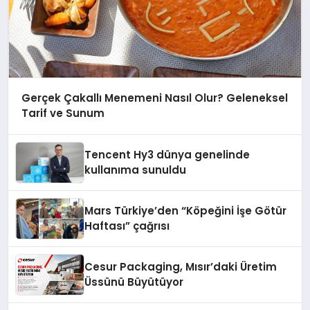
Gerçek Çakallı Menemeni Nasıl Olur? Geleneksel
Tarif ve Sunum
Tencent Hy3 dünya genelinde
kullanıma sunuldu
Mars Türkiye’den “Köpeğini İşe Götür
Haftası” çağrısı
Cesur Packaging, Mısır’daki Üretim
Üssünü Büyütüyor