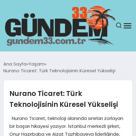
ANASAYFA
Ana Sayfa
Yaşam
Nurano Ticaret: Türk Teknolojisinin Küresel Yükselişi
GÜNDEM
YAŞAM
Nurano Ticaret: Türk
Teknolojisinin Küresel Yükselişi
SAĞLIK
Nurano Ticaret, teknoloji alanında sınırları zorlayan
TEKNOLOJI
bir başarı hikayesi yazıyor. İstanbul merkezli şirket,
Onur Hazırbaba ve Aizat Tazhibayeva liderliğinde,