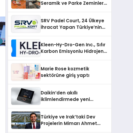
Seramik ve Parke Zeminler
İçin En Verimli Çözümler
SRV Padel Court, 24 Ülkeye
İhracat Yapan Türkiye’nin
Padel Kortu Üretim Gücü
Kleen-Hy-Dro-Gen Inc., Sıfır
Karbon Emisyonlu Hidrojen
Isıtma Teknolojisinde ISO ve
TSSA Düzenleyici Onaylarını
Marie Rose kozmetik
Aldı
sektörüne giriş yaptı
Daikin’den akıllı
iklimlendirmede yeni
dönem: Madoka Plus
Türkiye’de
Türkiye ve Irak’taki Dev
Projelerin Mimarı Ahmet
Hasan Salim Beyoğlu, 10