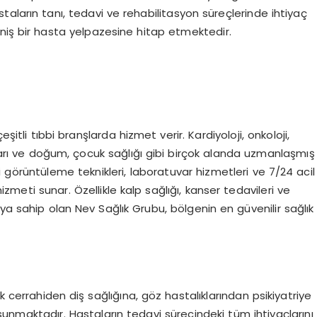
aların tanı, tedavi ve rehabilitasyon süreçlerinde ihtiyaç
geniş bir hasta yelpazesine hitap etmektedir.
tli tıbbi branşlarda hizmet verir. Kardiyoloji, onkoloji,
kları ve doğum, çocuk sağlığı gibi birçok alanda uzmanlaşmış
 görüntüleme teknikleri, laboratuvar hizmetleri ve 7/24 acil
hizmeti sunar. Özellikle kalp sağlığı, kanser tedavileri ve
ya sahip olan Nev Sağlık Grubu, bölgenin en güvenilir sağlık
k cerrahiden diş sağlığına, göz hastalıklarından psikiyatriye
sunmaktadır. Hastaların tedavi sürecindeki tüm ihtiyaçlarını