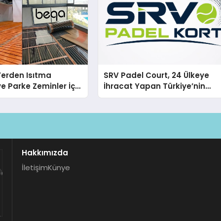
 Yerden Isıtma
SRV Padel Court, 24 Ülkeye
e Parke Zeminler İçin
İhracat Yapan Türkiye’nin
i Çözümler
Padel Kortu Üretim Gücü
Hakkımızda
İletişim
Künye