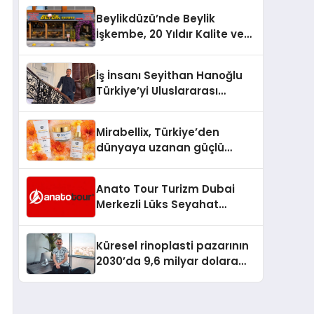
Milyon Metrekarelik “Al Yusuf
Beylikdüzü’nde Beylik
Holding Industrial City”
İşkembe, 20 Yıldır Kalite ve
Projesini Hayata Geçirecek
Lezzetin Değişmeyen Adresi
İş İnsanı Seyithan Hanoğlu
Türkiye’yi Uluslararası
Arenada Tanıtmayı
Hedefliyor
Mirabellix, Türkiye’den
dünyaya uzanan güçlü
büyümesini sürdürüyor
Anato Tour Turizm Dubai
Merkezli Lüks Seyahat
Hizmetleriyle Küresel
Turizmde Öne Çıkıyor
Küresel rinoplasti pazarının
2030’da 9,6 milyar dolara
ulaşması bekleniyor