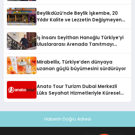
10 Milyon Metrekarelik “Al Yusuf
Holding Industrial City” Projesini
Beylikdüzü’nde Beylik İşkembe, 20
Hayata Geçirecek
Yıldır Kalite ve Lezzetin Değişmeyen
Adresi
İş İnsanı Seyithan Hanoğlu Türkiye’yi
Uluslararası Arenada Tanıtmayı
Hedefliyor
Mirabellix, Türkiye’den dünyaya
uzanan güçlü büyümesini sürdürüyor
Anato Tour Turizm Dubai Merkezli
Lüks Seyahat Hizmetleriyle Küresel
Turizmde Öne Çıkıyor
Haberin Doğru Adresi