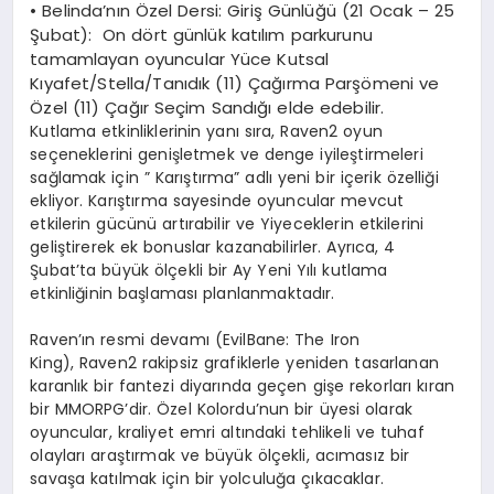
•
Belinda’nın
Özel Dersi: Giriş Günlüğü (21
Ocak –
25
Şubat):
On dört günlük katılım parkurunu
tamamlayan oyuncular Yüce Kutsal
Kıyafet/Stella/Tanıdık (11) Çağırma Parşömeni ve
Özel (11) Çağır Seçim Sandığı elde edebilir.
Kutlama etkinliklerinin yanı sıra,
Raven2
oyun
seçeneklerini genişletmek ve denge iyileştirmeleri
sağlamak için ”
Karıştırma
” adlı yeni bir içerik özelliği
ekliyor. Karıştırma sayesinde oyuncular mevcut
etkilerin gücünü artırabilir ve Yiyeceklerin etkilerini
geliştirerek ek bonuslar kazanabilirler. Ayrıca, 4
Şubat’ta büyük ölçekli bir Ay Yeni Yılı kutlama
etkinliğinin başlaması planlanmaktadır.
Raven’ın
resmi devamı (
EvilBane
:
The
Iron
King)
,
Raven2
rakipsiz grafiklerle yeniden tasarlanan
karanlık bir fantezi diyarında geçen gişe rekorları kıran
bir MMORPG’dir. Özel Kolordu’nun bir üyesi olarak
oyuncular, kraliyet emri altındaki tehlikeli ve tuhaf
olayları araştırmak ve büyük ölçekli, acımasız bir
savaşa katılmak için bir yolculuğa çıkacaklar.