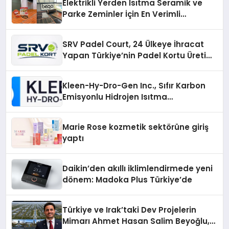
Elektrikli Yerden Isıtma Seramik ve
Parke Zeminler İçin En Verimli
Çözümler
SRV Padel Court, 24 Ülkeye İhracat
Yapan Türkiye’nin Padel Kortu Üretim
Gücü
Kleen-Hy-Dro-Gen Inc., Sıfır Karbon
Emisyonlu Hidrojen Isıtma
Teknolojisinde ISO ve TSSA
Düzenleyici Onaylarını Aldı
Marie Rose kozmetik sektörüne giriş
yaptı
Daikin’den akıllı iklimlendirmede yeni
dönem: Madoka Plus Türkiye’de
Türkiye ve Irak’taki Dev Projelerin
Mimarı Ahmet Hasan Salim Beyoğlu,