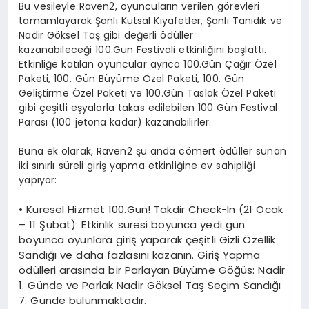
Bu vesileyle
Raven2
, oyuncuların verilen görevleri
tamamlayarak Şanlı Kutsal Kıyafetler, Şanlı Tanıdık ve
Nadir Göksel Taş gibi değerli ödüller
kazanabileceği
100.Gün Festivali
etkinliğini başlattı.
Etkinliğe katılan oyuncular ayrıca 100.Gün Çağır Özel
Paketi, 100. Gün Büyüme Özel Paketi, 100. Gün
Geliştirme Özel Paketi ve 100.Gün Taslak Özel Paketi
gibi çeşitli eşyalarla takas edilebilen 100 Gün Festival
Parası (100 jetona kadar) kazanabilirler.
Buna ek olarak,
Raven2
şu anda cömert ödüller sunan
iki sınırlı süreli giriş yapma etkinliğine ev sahipliği
yapıyor:
•
Küresel Hizmet 100.Gün! Takdir
Check-In
(21
Ocak
–
11 Şubat):
Etkinlik süresi boyunca yedi gün
boyunca oyunlara giriş yaparak çeşitli Gizli Özellik
Sandığı ve daha fazlasını kazanın. Giriş Yapma
ödülleri arasında bir Parlayan Büyüme Göğüs: Nadir
1. Günde ve Parlak Nadir Göksel Taş Seçim Sandığı
7. Günde bulunmaktadır.