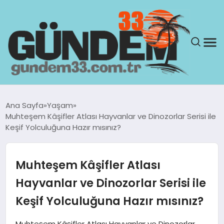
ANASAYFA
Ana Sayfa
Yaşam
Muhteşem Kâşifler Atlası Hayvanlar ve Dinozorlar Serisi ile
GÜNDEM
Keşif Yolculuğuna Hazır mısınız?
YAŞAM
Muhteşem Kâşifler Atlası
SAĞLIK
Hayvanlar ve Dinozorlar Serisi ile
Keşif Yolculuğuna Hazır mısınız?
TEKNOLOJI
Muhteşem Kâşifler Atlası Hayvanlar ve Dinozorlar