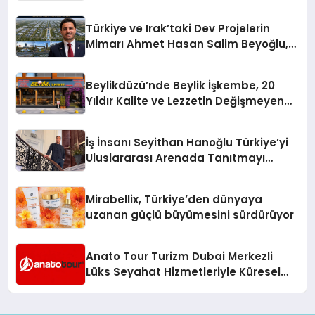
Türkiye ve Irak’taki Dev Projelerin
Mimarı Ahmet Hasan Salim Beyoğlu,
10 Milyon Metrekarelik “Al Yusuf
Holding Industrial City” Projesini
Beylikdüzü’nde Beylik İşkembe, 20
Hayata Geçirecek
Yıldır Kalite ve Lezzetin Değişmeyen
Adresi
İş İnsanı Seyithan Hanoğlu Türkiye’yi
Uluslararası Arenada Tanıtmayı
Hedefliyor
Mirabellix, Türkiye’den dünyaya
uzanan güçlü büyümesini sürdürüyor
Anato Tour Turizm Dubai Merkezli
Lüks Seyahat Hizmetleriyle Küresel
Turizmde Öne Çıkıyor