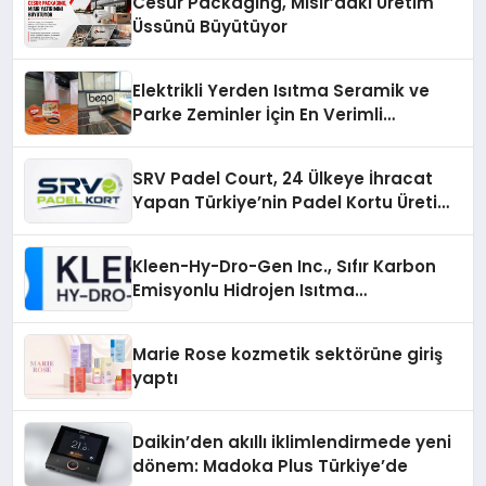
Cesur Packaging, Mısır’daki Üretim
Üssünü Büyütüyor
Elektrikli Yerden Isıtma Seramik ve
Parke Zeminler İçin En Verimli
Çözümler
SRV Padel Court, 24 Ülkeye İhracat
Yapan Türkiye’nin Padel Kortu Üretim
Gücü
Kleen-Hy-Dro-Gen Inc., Sıfır Karbon
Emisyonlu Hidrojen Isıtma
Teknolojisinde ISO ve TSSA
Düzenleyici Onaylarını Aldı
Marie Rose kozmetik sektörüne giriş
yaptı
Daikin’den akıllı iklimlendirmede yeni
dönem: Madoka Plus Türkiye’de