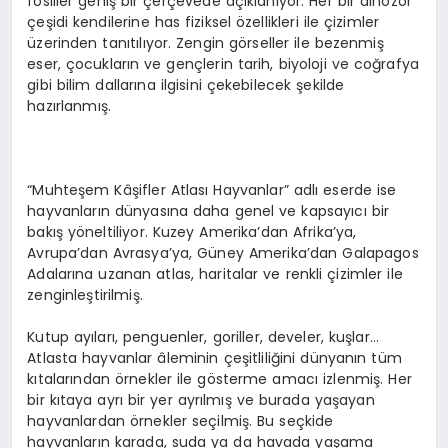
fosiller geniş bir çerçevede açıklanıyor. Her bir dinozor
çeşidi kendilerine has fiziksel özellikleri ile çizimler
üzerinden tanıtılıyor. Zengin görseller ile bezenmiş
eser, çocukların ve gençlerin tarih, biyoloji ve coğrafya
gibi bilim dallarına ilgisini çekebilecek şekilde
hazırlanmış.
“Muhteşem Kâşifler Atlası Hayvanlar” adlı eserde ise
hayvanların dünyasına daha genel ve kapsayıcı bir
bakış yöneltiliyor. Kuzey Amerika’dan Afrika’ya,
Avrupa’dan Avrasya’ya, Güney Amerika’dan Galapagos
Adalarına uzanan atlas, haritalar ve renkli çizimler ile
zenginleştirilmiş.
Kutup ayıları, penguenler, goriller, develer, kuşlar…
Atlasta hayvanlar âleminin çeşitliliğini dünyanın tüm
kıtalarından örnekler ile gösterme amacı izlenmiş. Her
bir kıtaya ayrı bir yer ayrılmış ve burada yaşayan
hayvanlardan örnekler seçilmiş. Bu seçkide
hayvanların karada, suda ya da havada yaşama