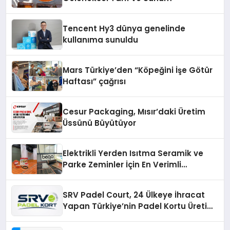
Tencent Hy3 dünya genelinde
kullanıma sunuldu
Mars Türkiye’den “Köpeğini İşe Götür
Haftası” çağrısı
Cesur Packaging, Mısır’daki Üretim
Üssünü Büyütüyor
Elektrikli Yerden Isıtma Seramik ve
Parke Zeminler İçin En Verimli
Çözümler
SRV Padel Court, 24 Ülkeye İhracat
Yapan Türkiye’nin Padel Kortu Üretim
Gücü