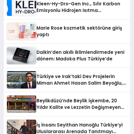
Kleen-Hy-Dro-Gen Inc., Sıfır Karbon
Emisyonlu Hidrojen Isıtma
Teknolojisinde ISO ve TSSA
Düzenleyici Onaylarını Aldı
Marie Rose kozmetik sektörüne giriş
yaptı
Daikin’den akıllı iklimlendirmede yeni
dönem: Madoka Plus Türkiye’de
Türkiye ve Irak’taki Dev Projelerin
Mimarı Ahmet Hasan Salim Beyoğlu,
10 Milyon Metrekarelik “Al Yusuf
Holding Industrial City” Projesini
Beylikdüzü’nde Beylik İşkembe, 20
Hayata Geçirecek
Yıldır Kalite ve Lezzetin Değişmeyen
Adresi
İş İnsanı Seyithan Hanoğlu Türkiye’yi
Uluslararası Arenada Tanıtmayı