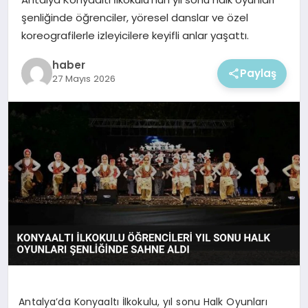
EKONOMI
şenliğinde öğrenciler, yöresel danslar ve özel
koreografilerle izleyicilere keyifli anlar yaşattı.
MAGAZIN
haber
Paylaş
27 Mayıs 2026
Antalya’da Konyaaltı İlkokulu, yıl sonu Halk Oyunları