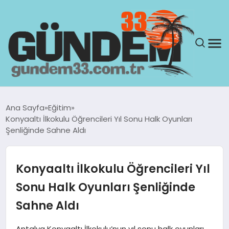
ANASAYFA
Ana Sayfa
Eğitim
Konyaaltı İlkokulu Öğrencileri Yıl Sonu Halk Oyunları
GÜNDEM
Şenliğinde Sahne Aldı
YAŞAM
Konyaaltı İlkokulu Öğrencileri Yıl
SAĞLIK
Sonu Halk Oyunları Şenliğinde
Sahne Aldı
TEKNOLOJI
Antalya Konyaaltı İlkokulu’nun yıl sonu halk oyunları