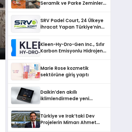
Seramik ve Parke Zeminler
İçin En Verimli Çözümler
SRV Padel Court, 24 Ülkeye
İhracat Yapan Türkiye’nin
Padel Kortu Üretim Gücü
Kleen-Hy-Dro-Gen Inc., Sıfır
Karbon Emisyonlu Hidrojen
Isıtma Teknolojisinde ISO ve
TSSA Düzenleyici Onaylarını
Marie Rose kozmetik
Aldı
sektörüne giriş yaptı
Daikin’den akıllı
iklimlendirmede yeni
dönem: Madoka Plus
Türkiye’de
Türkiye ve Irak’taki Dev
Projelerin Mimarı Ahmet
Hasan Salim Beyoğlu, 10