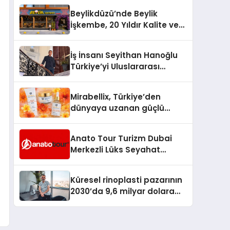
Milyon Metrekarelik “Al Yusuf
Beylikdüzü’nde Beylik
Holding Industrial City”
İşkembe, 20 Yıldır Kalite ve
Projesini Hayata Geçirecek
Lezzetin Değişmeyen Adresi
İş İnsanı Seyithan Hanoğlu
Türkiye’yi Uluslararası
Arenada Tanıtmayı
Hedefliyor
Mirabellix, Türkiye’den
dünyaya uzanan güçlü
büyümesini sürdürüyor
Anato Tour Turizm Dubai
Merkezli Lüks Seyahat
Hizmetleriyle Küresel
Turizmde Öne Çıkıyor
Küresel rinoplasti pazarının
2030’da 9,6 milyar dolara
ulaşması bekleniyor