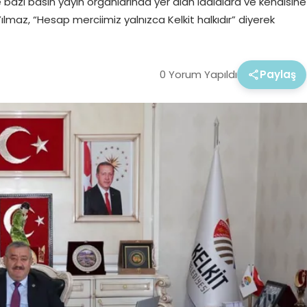
 bazı basın yayın organlarında yer alan iddialara ve kendisine
lmaz, “Hesap merciimiz yalnızca Kelkit halkıdır” diyerek
0 Yorum Yapıldı
Paylaş