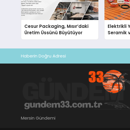
Cesur Packaging, Mısır’daki
Elektrikli
Üretim Üssünü Büyütüyor
Seramik v
En Veriml
Haberin Doğru Adresi
Mersin Gündemi