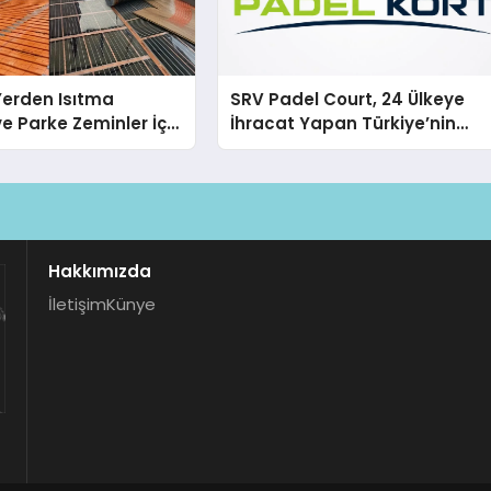
 Yerden Isıtma
SRV Padel Court, 24 Ülkeye
e Parke Zeminler İçin
İhracat Yapan Türkiye’nin
i Çözümler
Padel Kortu Üretim Gücü
Hakkımızda
İletişim
Künye