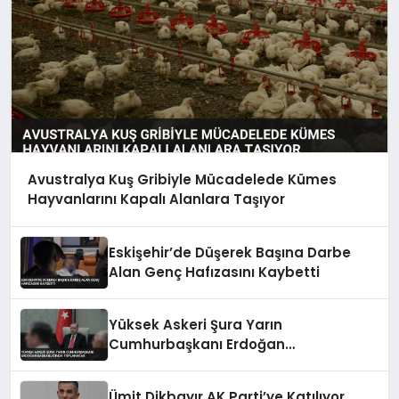
Avustralya Kuş Gribiyle Mücadelede Kümes
Hayvanlarını Kapalı Alanlara Taşıyor
Eskişehir’de Düşerek Başına Darbe
Alan Genç Hafızasını Kaybetti
Yüksek Askeri Şura Yarın
Cumhurbaşkanı Erdoğan
Başkanlığında Toplanacak
Ümit Dikbayır AK Parti’ye Katılıyor