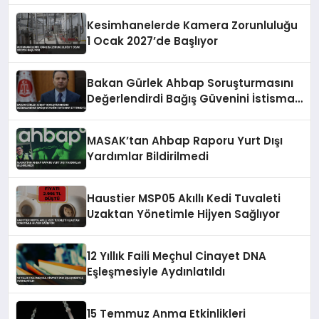
Kesimhanelerde Kamera Zorunluluğu
1 Ocak 2027’de Başlıyor
Bakan Gürlek Ahbap Soruşturmasını
Değerlendirdi Bağış Güvenini İstismar
Ettirmeyiz
MASAK’tan Ahbap Raporu Yurt Dışı
Yardımlar Bildirilmedi
Haustier MSP05 Akıllı Kedi Tuvaleti
Uzaktan Yönetimle Hijyen Sağlıyor
12 Yıllık Faili Meçhul Cinayet DNA
Eşleşmesiyle Aydınlatıldı
15 Temmuz Anma Etkinlikleri