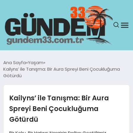
ANASAYFA
Ana Sayfa
Yaşam
Kailyns’ ile Tanışma: Bir Aura Spreyi Beni Çocukluğuma
GÜNDEM
Götürdü
YAŞAM
Kailyns’ ile Tanışma: Bir Aura
SAĞLIK
Spreyi Beni Çocukluğuma
Götürdü
TEKNOLOJI
Bir Koku, Bir Hatıra: Nergisin Fısıltısı Geçtiğimiz