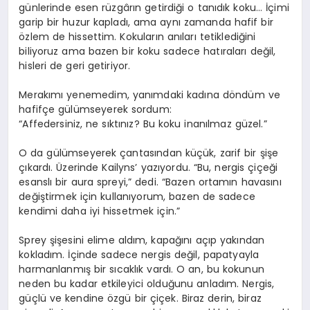
günlerinde esen rüzgârın getirdiği o tanıdık koku… İçimi
garip bir huzur kapladı, ama aynı zamanda hafif bir
özlem de hissettim. Kokuların anıları tetiklediğini
biliyoruz ama bazen bir koku sadece hatıraları değil,
hisleri de geri getiriyor.
Merakımı yenemedim, yanımdaki kadına döndüm ve
hafifçe gülümseyerek sordum:
“Affedersiniz, ne sıktınız? Bu koku inanılmaz güzel.”
O da gülümseyerek çantasından küçük, zarif bir şişe
çıkardı. Üzerinde Kailyns’ yazıyordu. “Bu, nergis çiçeği
esanslı bir aura spreyi,” dedi. “Bazen ortamın havasını
değiştirmek için kullanıyorum, bazen de sadece
kendimi daha iyi hissetmek için.”
Sprey şişesini elime aldım, kapağını açıp yakından
kokladım. İçinde sadece nergis değil, papatyayla
harmanlanmış bir sıcaklık vardı. O an, bu kokunun
neden bu kadar etkileyici olduğunu anladım. Nergis,
güçlü ve kendine özgü bir çiçek. Biraz derin, biraz