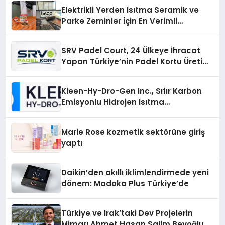
Elektrikli Yerden Isıtma Seramik ve
Parke Zeminler İçin En Verimli
Çözümler
SRV Padel Court, 24 Ülkeye İhracat
Yapan Türkiye’nin Padel Kortu Üretim
Gücü
Kleen-Hy-Dro-Gen Inc., Sıfır Karbon
Emisyonlu Hidrojen Isıtma
Teknolojisinde ISO ve TSSA
Düzenleyici Onaylarını Aldı
Marie Rose kozmetik sektörüne giriş
yaptı
Daikin’den akıllı iklimlendirmede yeni
dönem: Madoka Plus Türkiye’de
Türkiye ve Irak’taki Dev Projelerin
Mimarı Ahmet Hasan Salim Beyoğlu,