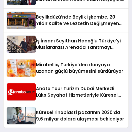
10 Milyon Metrekarelik “Al Yusuf
Holding Industrial City” Projesini
Beylikdüzü’nde Beylik İşkembe, 20
Hayata Geçirecek
Yıldır Kalite ve Lezzetin Değişmeyen
Adresi
İş İnsanı Seyithan Hanoğlu Türkiye’yi
Uluslararası Arenada Tanıtmayı
Hedefliyor
Mirabellix, Türkiye’den dünyaya
uzanan güçlü büyümesini sürdürüyor
Anato Tour Turizm Dubai Merkezli
Lüks Seyahat Hizmetleriyle Küresel
Turizmde Öne Çıkıyor
Küresel rinoplasti pazarının 2030’da
9,6 milyar dolara ulaşması bekleniyor