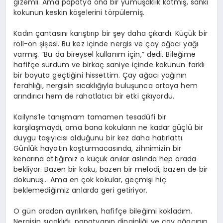
gizemli. Ama papatya ona bir yumuşaklık katmış, sanki
kokunun keskin köşelerini törpülemiş.
Kadın çantasını karıştırıp bir şey daha çıkardı. Küçük bir
roll-on şişesi. Bu kez içinde nergis ve çay ağacı yağı
varmış. “Bu da bireysel kullanım için,” dedi. Bileğime
hafifçe sürdüm ve birkaç saniye içinde kokunun farklı
bir boyuta geçtiğini hissettim. Çay ağacı yağının
ferahlığı, nergisin sıcaklığıyla buluşunca ortaya hem
arındırıcı hem de rahatlatıcı bir etki çıkıyordu.
Kailyns’le tanışmam tamamen tesadüfi bir
karşılaşmaydı, ama bana kokuların ne kadar güçlü bir
duygu taşıyıcısı olduğunu bir kez daha hatırlattı.
Günlük hayatın koşturmacasında, zihnimizin bir
kenarına attığımız o küçük anılar aslında hep orada
bekliyor. Bazen bir koku, bazen bir melodi, bazen de bir
dokunuş… Ama en çok kokular, geçmişi hiç
beklemediğimiz anlarda geri getiriyor.
O gün oradan ayrılırken, hafifçe bileğimi kokladım.
Nergisin sıcaklığı, papatyanın dinginliği ve çay ağacının