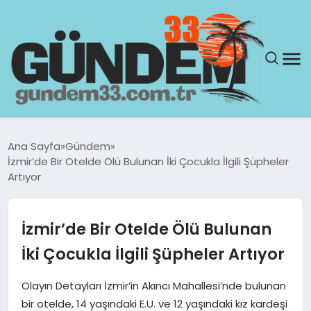
ANASAYFA
Ana Sayfa
Gündem
İzmir’de Bir Otelde Ölü Bulunan İki Çocukla İlgili Şüpheler
GÜNDEM
Artıyor
YAŞAM
İzmir’de Bir Otelde Ölü Bulunan
SAĞLIK
İki Çocukla İlgili Şüpheler Artıyor
TEKNOLOJI
Olayın Detayları İzmir’in Akıncı Mahallesi’nde bulunan
bir otelde, 14 yaşındaki E.U. ve 12 yaşındaki kız kardeşi