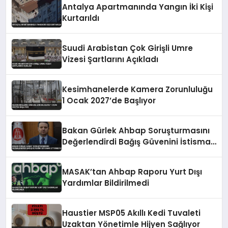
Antalya Apartmanında Yangın İki Kişi
Kurtarıldı
Suudi Arabistan Çok Girişli Umre
Vizesi Şartlarını Açıkladı
Kesimhanelerde Kamera Zorunluluğu
1 Ocak 2027’de Başlıyor
Bakan Gürlek Ahbap Soruşturmasını
Değerlendirdi Bağış Güvenini İstismar
Ettirmeyiz
MASAK’tan Ahbap Raporu Yurt Dışı
Yardımlar Bildirilmedi
Haustier MSP05 Akıllı Kedi Tuvaleti
Uzaktan Yönetimle Hijyen Sağlıyor