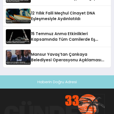
12 Yıllık Faili Meçhul Cinayet DNA
Eşleşmesiyle Aydınlatıldı
15 Temmuz Anma Etkinlikleri
Kapsamında Tüm Camilerde Eş
Zamanlı Sela Okunacak
Mansur Yavaş’tan Çankaya
Belediyesi Operasyonu Açıklaması
‘Bu Bilgiye Nereden Sahip’
Haberin Doğru Adresi