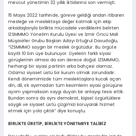
mevcut yönetimin 32 yıllık iktidarına son vermişti.
15 Mayıs 2022 tarihinde, göreve geldiği andan itibaren
mesleğe ve meslektaşa değer katmak için ekip
arkadaşlarıyla birlikte mücadele verdiklerini belirten
İZSMMMO Yönetim Kurulu Üyesi ve İzmir Öncü Mali
Müşavirler Grubu Başkan Adayı Ertuğrul Davudoğlu,
“İZSMMMO saygın bir meslek örgütüdür. Bu örgüte
kayıtlı 10 bin üye bulunuyor. Üyelerin farklı siyasi
görüşlerinin olması da son derece doğal. İZSMMMO,
herhangi bir siyasi partinin arka bahçesi olamaz.
Odamız siyaset üstü bir kurum olmak zorundadır.
Kendi dönemimizde tüm meslektaşlara kucak açan
din, dil, ırk ayırmadan tüm kesimlerin siyasi görüşüne
ayrım yapmaksızın saygı duyan bir anlayışı tesis ettik.
Bundan sonra da aynı demokrat, kişisel özgürlüklere
saygılı ve siyaset üstü çizgimizi koruyarak hizmet
etmek için yola çıktık” diye konuştu.
BİRLİKTE ÜRETİP, BİRLİKTE YÖNETMEYE TALİBİZ