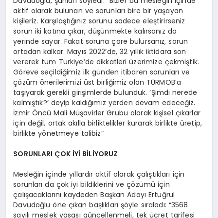
Davudoğlu, şunları söyledi: “Bizler bu mesleğin içinde
aktif olarak bulunan ve sorunları bire bir yaşayan
kişileriz. Karşılaştığınız sorunu sadece eleştirirseniz
sorun iki katına çıkar, düşünmekte kalırsanız da
yerinde sayar. Fakat soruna çare bulursanız, sorun
ortadan kalkar. Mayıs 2022’de, 32 yıllık iktidara son
vererek tüm Türkiye’de dikkatleri üzerimize çekmiştik.
Göreve seçildiğimiz ilk günden itibaren sorunları ve
çözüm önerilerimizi üst birliğimiz olan TÜRMOB’a
taşıyarak gerekli girişimlerde bulunduk. ‘Şimdi nerede
kalmıştık?’ deyip kaldığımız yerden devam edeceğiz.
İzmir Öncü Mali Müşavirler Grubu olarak kişisel çıkarlar
için değil, ortak akılla birliktelikler kurarak birlikte üretip,
birlikte yönetmeye talibiz”
SORUNLARI ÇOK İYİ BİLİYORUZ
Mesleğin içinde yıllardır aktif olarak çalıştıkları için
sorunları da çok iyi bildiklerini ve çözümü için
çalışacaklarını kaydeden Başkan Adayı Ertuğrul
Davudoğlu öne çıkan başlıkları şöyle sıraladı: “3568
sayılı meslek yasası güncellenmeli, tek ücret tarifesi