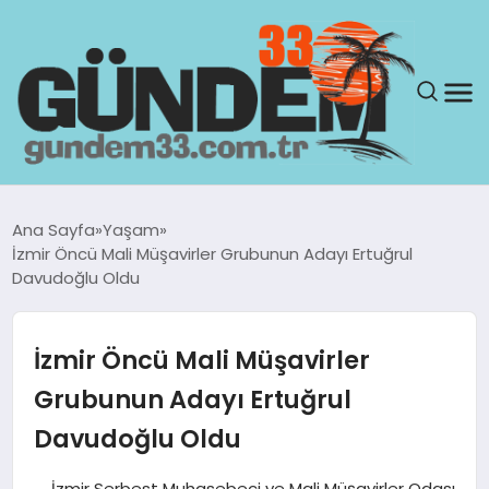
ANASAYFA
Ana Sayfa
Yaşam
İzmir Öncü Mali Müşavirler Grubunun Adayı Ertuğrul
GÜNDEM
Davudoğlu Oldu
YAŞAM
İzmir Öncü Mali Müşavirler
SAĞLIK
Grubunun Adayı Ertuğrul
Davudoğlu Oldu
TEKNOLOJI
İzmir Serbest Muhasebeci ve Mali Müşavirler Odası