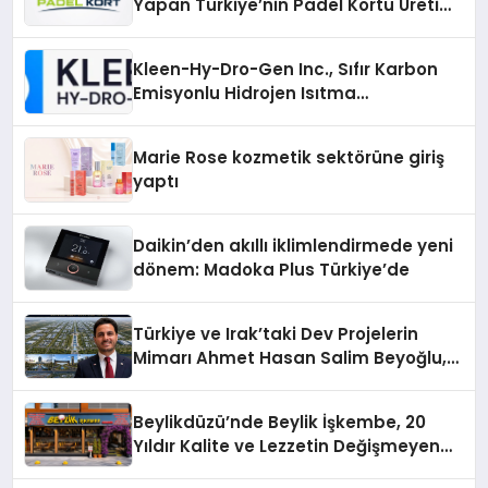
Yapan Türkiye’nin Padel Kortu Üretim
Gücü
Kleen-Hy-Dro-Gen Inc., Sıfır Karbon
Emisyonlu Hidrojen Isıtma
Teknolojisinde ISO ve TSSA
Düzenleyici Onaylarını Aldı
Marie Rose kozmetik sektörüne giriş
yaptı
Daikin’den akıllı iklimlendirmede yeni
dönem: Madoka Plus Türkiye’de
Türkiye ve Irak’taki Dev Projelerin
Mimarı Ahmet Hasan Salim Beyoğlu,
10 Milyon Metrekarelik “Al Yusuf
Holding Industrial City” Projesini
Beylikdüzü’nde Beylik İşkembe, 20
Hayata Geçirecek
Yıldır Kalite ve Lezzetin Değişmeyen
Adresi