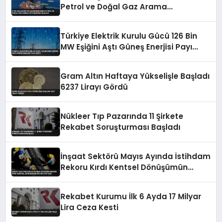
Petrol ve Doğal Gaz Arama
Ortaklığına Başladı
Türkiye Elektrik Kurulu Gücü 126 Bin
MW Eşiğini Aştı Güneş Enerjisi Payı
Arttı
Gram Altın Haftaya Yükselişle Başladı
6237 Lirayı Gördü
Nükleer Tıp Pazarında 11 Şirkete
Rekabet Soruşturması Başladı
İnşaat Sektörü Mayıs Ayında İstihdam
Rekoru Kırdı Kentsel Dönüşümün
Büyük Payı Var
Rekabet Kurumu İlk 6 Ayda 17 Milyar
Lira Ceza Kesti