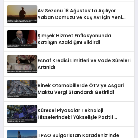
Av Sezonu 18 Ağustos’ta Açılıyor
Yaban Domuzu ve Kuş Avı İçin Yeni
Kurallar Belirlendi
Şimşek Hizmet Enflasyonunda
Katılığın Azaldığını Bildirdi
Esnaf Kredisi Limitleri ve Vade Süreleri
Artırıldı
Binek Otomobillerde ÖTV’ye Asgari
Maktu Vergi Standardı Getirildi
Küresel Piyasalar Teknoloji
Hisselerindeki Yükselişle Pozitif
Seyrediyor
TPAO Bulgaristan Karadeniz’inde