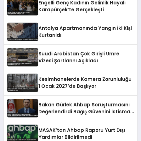
Engelli Genç Kadının Gelinlik Hayali
Karapürçek’te Gerçekleşti
Antalya Apartmanında Yangın İki Kişi
Kurtarıldı
Suudi Arabistan Çok Girişli Umre
Vizesi Şartlarını Açıkladı
Kesimhanelerde Kamera Zorunluluğu
1 Ocak 2027’de Başlıyor
Bakan Gürlek Ahbap Soruşturmasını
Değerlendirdi Bağış Güvenini İstismar
Ettirmeyiz
MASAK’tan Ahbap Raporu Yurt Dışı
Yardımlar Bildirilmedi