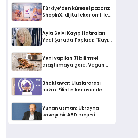
Türkiye’den küresel pazara:
ShopinX, dijital ekonomi ile
gerçek dünya alışverişini bir
araya getirmeyi hedefliyor
Ayla Selvi Kayıp Hatıraları
Yedi Şarkıda Topladı: “Kayıp
Kasetler 1” 31 Temmuz’da
Çıktı
Yeni yapilan 31 bilimsel
araştırmaya göre, Vegan
Köpek Maması ve Vegan
Kedi Mamasının İyi
Bhaktawer: Uluslararası
Sindirildiğini Ortaya Koydu
hukuk Filistin konusunda
çifte standart uyguluyor
Yunan uzman: Ukrayna
savaşı bir ABD projesi