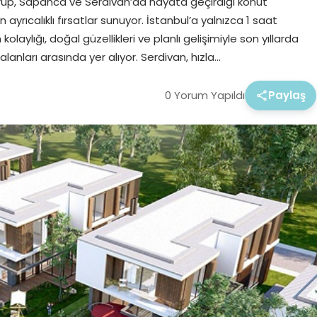
up, Sapanca ve Serdivan’da hayata geçirdiği konut
rıcalıklı fırsatlar sunuyor. İstanbul’a yalnızca 1 saat
ylığı, doğal güzellikleri ve planlı gelişimiyle son yıllarda
anları arasında yer alıyor. Serdivan, hızla…
0 Yorum Yapıldı
Paylaş