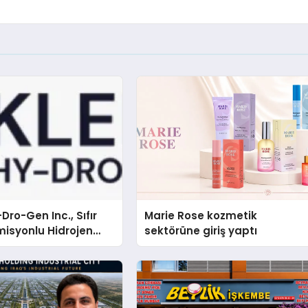
Dro-Gen Inc., Sıfır
Marie Rose kozmetik
isyonlu Hidrojen
sektörüne giriş yaptı
knolojisinde ISO ve
nleyici Onaylarını