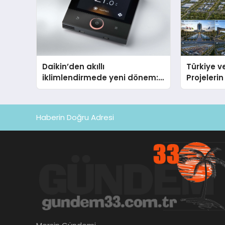
Daikin’den akıllı
Türkiye ve
iklimlendirmede yeni dönem:
Projeleri
Madoka Plus Türkiye’de
Hasan Sal
Milyon Me
Holding In
Haberin Doğru Adresi
Projesini