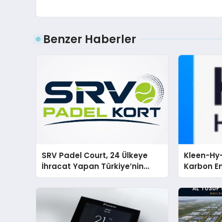
Benzer Haberler
SRV Padel Court, 24 Ülkeye
Kleen-Hy-
İhracat Yapan Türkiye’nin
Karbon Em
Padel Kortu Üretim Gücü
Isıtma Te
TSSA Düze
Aldı