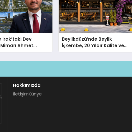
 Irak’taki Dev
Beylikdüzü’nde Beylik
n Mimarı Ahmet
İşkembe, 20 Yıldır Kalite ve
im Beyoğlu, 10
Lezzetin Değişmeyen Adresi
trekarelik “Al Yusuf
dustrial City”
 Hayata Geçirecek
Hakkımızda
İletişim
Künye