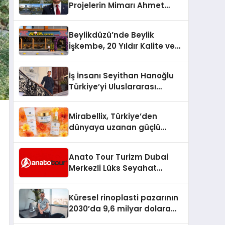
Projelerin Mimarı Ahmet
Hasan Salim Beyoğlu, 10
Milyon Metrekarelik “Al Yusuf
Beylikdüzü’nde Beylik
Holding Industrial City”
İşkembe, 20 Yıldır Kalite ve
Projesini Hayata Geçirecek
Lezzetin Değişmeyen Adresi
İş İnsanı Seyithan Hanoğlu
Türkiye’yi Uluslararası
Arenada Tanıtmayı
Hedefliyor
Mirabellix, Türkiye’den
dünyaya uzanan güçlü
büyümesini sürdürüyor
Anato Tour Turizm Dubai
Merkezli Lüks Seyahat
Hizmetleriyle Küresel
Turizmde Öne Çıkıyor
Küresel rinoplasti pazarının
2030’da 9,6 milyar dolara
ulaşması bekleniyor