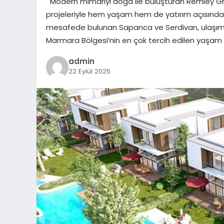
Modern mimariyi doğa ile buluşturan Remley Gr
projeleriyle hem yaşam hem de yatırım açısından ay
mesafede bulunan Sapanca ve Serdivan, ulaşım kola
Marmara Bölgesi’nin en çok tercih edilen yaşam al
admin
22 Eylül 2025