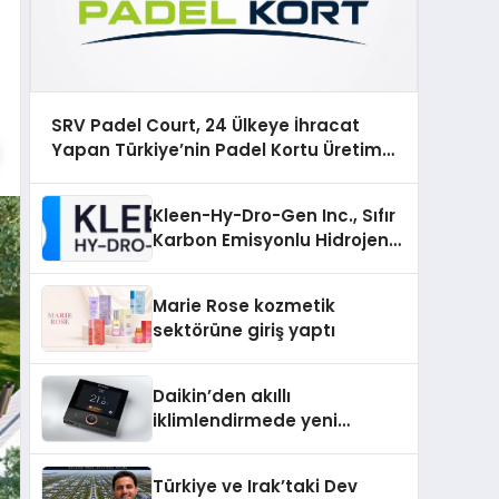
SRV Padel Court, 24 Ülkeye İhracat
Yapan Türkiye’nin Padel Kortu Üretim
Gücü
Kleen-Hy-Dro-Gen Inc., Sıfır
Karbon Emisyonlu Hidrojen
Isıtma Teknolojisinde ISO ve
TSSA Düzenleyici Onaylarını
Marie Rose kozmetik
Aldı
sektörüne giriş yaptı
Daikin’den akıllı
iklimlendirmede yeni
dönem: Madoka Plus
Türkiye’de
Türkiye ve Irak’taki Dev