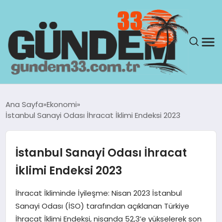
ANASAYFA
Ana Sayfa
Ekonomi
İstanbul Sanayi Odası İhracat İklimi Endeksi 2023
GÜNDEM
YAŞAM
İstanbul Sanayi Odası İhracat
İklimi Endeksi 2023
SAĞLIK
İhracat İkliminde İyileşme: Nisan 2023 İstanbul
TEKNOLOJI
Sanayi Odası (İSO) tarafından açıklanan Türkiye
İhracat İklimi Endeksi, nisanda 52,3’e yükselerek son