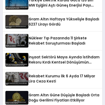
Türkiye Elektrik Kurulu Gücü 126 Bin
MW Eşiğini Aştı Güneş Enerjisi Payı
Arttı
Gram Altın Haftaya Yükselişle Başladı
6237 Lirayı Gördü
Nükleer Tıp Pazarında 11 Şirkete
Rekabet Soruşturması Başladı
İnşaat Sektörü Mayıs Ayında İstihdam
Rekoru Kırdı Kentsel Dönüşümün
Büyük Payı Var
Rekabet Kurumu İlk 6 Ayda 17 Milyar
Lira Ceza Kesti
Gram Altın Güne Düşüşle Başladı Orta
Doğu Gerilimi Fiyatları Etkiliyor