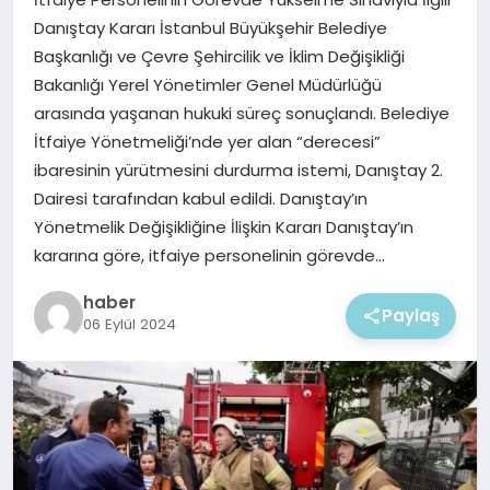
EKONOMI
Danıştay Kararı İstanbul Büyükşehir Belediye
Başkanlığı ve Çevre Şehircilik ve İklim Değişikliği
MAGAZIN
Bakanlığı Yerel Yönetimler Genel Müdürlüğü
arasında yaşanan hukuki süreç sonuçlandı. Belediye
İtfaiye Yönetmeliği’nde yer alan “derecesi”
ibaresinin yürütmesini durdurma istemi, Danıştay 2.
Dairesi tarafından kabul edildi. Danıştay’ın
Yönetmelik Değişikliğine İlişkin Kararı Danıştay’ın
kararına göre, itfaiye personelinin görevde…
haber
Paylaş
06 Eylül 2024