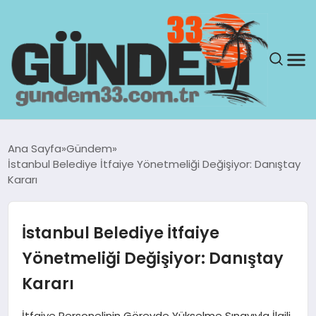
ANASAYFA
Ana Sayfa
Gündem
İstanbul Belediye İtfaiye Yönetmeliği Değişiyor: Danıştay
GÜNDEM
Kararı
YAŞAM
İstanbul Belediye İtfaiye
SAĞLIK
Yönetmeliği Değişiyor: Danıştay
Kararı
TEKNOLOJI
İtfaiye Personelinin Görevde Yükselme Sınavıyla İlgili