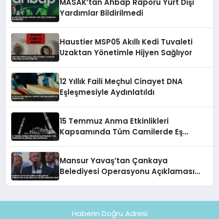
MASAK’tan Ahbap Raporu Yurt Dışı
Yardımlar Bildirilmedi
Haustier MSP05 Akıllı Kedi Tuvaleti
Uzaktan Yönetimle Hijyen Sağlıyor
12 Yıllık Faili Meçhul Cinayet DNA
Eşleşmesiyle Aydınlatıldı
15 Temmuz Anma Etkinlikleri
Kapsamında Tüm Camilerde Eş
Zamanlı Sela Okunacak
Mansur Yavaş’tan Çankaya
Belediyesi Operasyonu Açıklaması
‘Bu Bilgiye Nereden Sahip’
Haberin Doğru Adresi