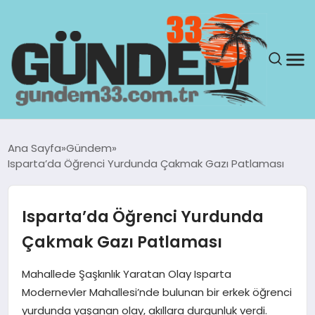
ANASAYFA
Ana Sayfa
Gündem
Isparta’da Öğrenci Yurdunda Çakmak Gazı Patlaması
GÜNDEM
YAŞAM
Isparta’da Öğrenci Yurdunda
Çakmak Gazı Patlaması
SAĞLIK
Mahallede Şaşkınlık Yaratan Olay Isparta
TEKNOLOJI
Modernevler Mahallesi’nde bulunan bir erkek öğrenci
yurdunda yaşanan olay, akıllara durgunluk verdi.