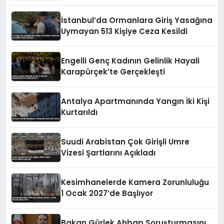
İstanbul’da Ormanlara Giriş Yasağına
Uymayan 513 Kişiye Ceza Kesildi
Engelli Genç Kadının Gelinlik Hayali
Karapürçek’te Gerçekleşti
Antalya Apartmanında Yangın İki Kişi
Kurtarıldı
Suudi Arabistan Çok Girişli Umre
Vizesi Şartlarını Açıkladı
Kesimhanelerde Kamera Zorunluluğu
1 Ocak 2027’de Başlıyor
Bakan Gürlek Ahbap Soruşturmasını