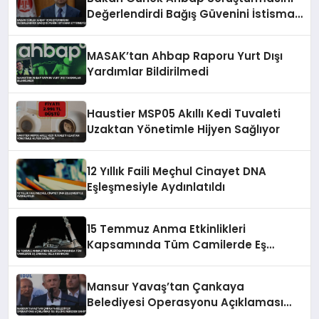
Değerlendirdi Bağış Güvenini İstismar
Ettirmeyiz
MASAK’tan Ahbap Raporu Yurt Dışı
Yardımlar Bildirilmedi
Haustier MSP05 Akıllı Kedi Tuvaleti
Uzaktan Yönetimle Hijyen Sağlıyor
12 Yıllık Faili Meçhul Cinayet DNA
Eşleşmesiyle Aydınlatıldı
15 Temmuz Anma Etkinlikleri
Kapsamında Tüm Camilerde Eş
Zamanlı Sela Okunacak
Mansur Yavaş’tan Çankaya
Belediyesi Operasyonu Açıklaması
‘Bu Bilgiye Nereden Sahip’