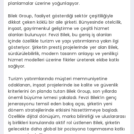
planlamalar üzerine yoğunlaşıyor.
Bilek Group, faaliyet gösterdiği sektör çeşitliliğiyle
dikkat çeken köklü bir aile şirketi. Bünyesinde otelcilik,
inşaat, gayrimenkul geliştirme ve çeşitli hizmet
alanları bulunuyor. Fevzi Bilek, bu geniş iş alanları
içinde özellikle turizm ve yapı yatırımlarına yakın ilgi
gösteriyor. Şirketin prestij projelerinde yer alan Bilek,
sürdürülebilirlik, modern tasarım anlayışı ve yenilikçi
hizmet modelleri üzerine fikirler üreterek ekibe katkı
sağlıyor.
Turizm yatırımlarında müşteri memnuniyetine
odaklanan, inşaat projelerinde ise kalite ve güvenlik
kriterlerini ön planda tutan Bilek Group, son yıllarda
önemli büyüme ivmesi yakaladı. Fevzi Bilek’in genç
jenerasyonu temsil eden bakış açısı, şirketin yeni
dönem stratejilerinde etkisini hissettirmeye başladı.
Özellikle dijital dönüşüm, marka bilinirliği ve uluslararası
iş birlikleri konularında aktif rol üstlenen Bilek, şirketin
gelecekte daha global bir pozisyona taşınmasına katkı