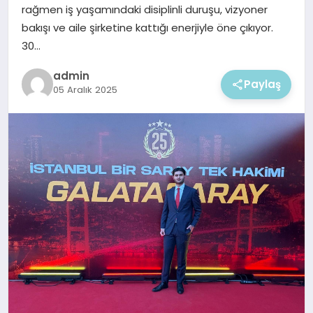
EKONOMI
rağmen iş yaşamındaki disiplinli duruşu, vizyoner
bakışı ve aile şirketine kattığı enerjiyle öne çıkıyor.
MAGAZIN
30…
admin
Paylaş
05 Aralık 2025