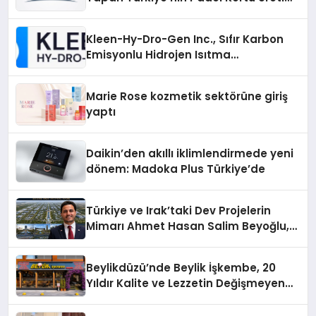
Gücü
Kleen-Hy-Dro-Gen Inc., Sıfır Karbon
Emisyonlu Hidrojen Isıtma
Teknolojisinde ISO ve TSSA
Düzenleyici Onaylarını Aldı
Marie Rose kozmetik sektörüne giriş
yaptı
Daikin’den akıllı iklimlendirmede yeni
dönem: Madoka Plus Türkiye’de
Türkiye ve Irak’taki Dev Projelerin
Mimarı Ahmet Hasan Salim Beyoğlu,
10 Milyon Metrekarelik “Al Yusuf
Holding Industrial City” Projesini
Beylikdüzü’nde Beylik İşkembe, 20
Hayata Geçirecek
Yıldır Kalite ve Lezzetin Değişmeyen
Adresi