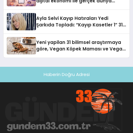
dijital ekonomi ile gerçek dünya
alışverişini bir araya getirmeyi
hedefliyor
Ayla Selvi Kayıp Hatıraları Yedi
Şarkıda Topladı: “Kayıp Kasetler 1” 31
Temmuz’da Çıktı
Yeni yapilan 31 bilimsel araştırmaya
göre, Vegan Köpek Maması ve Vegan
Kedi Mamasının İyi Sindirildiğini
Ortaya Koydu
Haberin Doğru Adresi