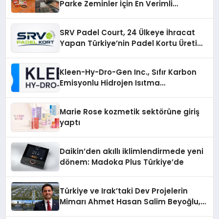
Parke Zeminler İçin En Verimli
Çözümler
SRV Padel Court, 24 Ülkeye İhracat
Yapan Türkiye’nin Padel Kortu Üretim
Gücü
Kleen-Hy-Dro-Gen Inc., Sıfır Karbon
Emisyonlu Hidrojen Isıtma
Teknolojisinde ISO ve TSSA
Düzenleyici Onaylarını Aldı
Marie Rose kozmetik sektörüne giriş
yaptı
Daikin’den akıllı iklimlendirmede yeni
dönem: Madoka Plus Türkiye’de
Türkiye ve Irak’taki Dev Projelerin
Mimarı Ahmet Hasan Salim Beyoğlu,
10 Milyon Metrekarelik “Al Yusuf