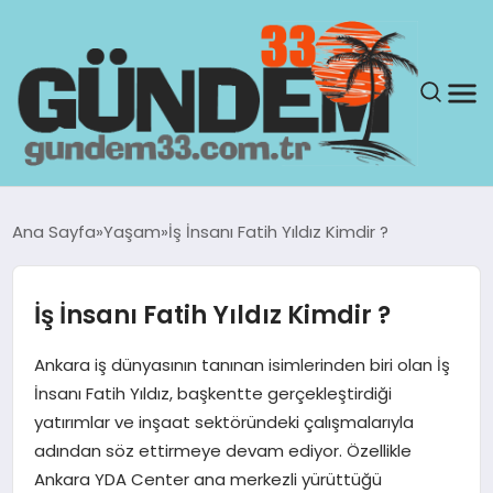
ANASAYFA
Ana Sayfa
Yaşam
İş İnsanı Fatih Yıldız Kimdir ?
GÜNDEM
İş İnsanı Fatih Yıldız Kimdir ?
YAŞAM
Ankara iş dünyasının tanınan isimlerinden biri olan İş
SAĞLIK
İnsanı Fatih Yıldız, başkentte gerçekleştirdiği
yatırımlar ve inşaat sektöründeki çalışmalarıyla
TEKNOLOJI
adından söz ettirmeye devam ediyor. Özellikle
Ankara YDA Center ana merkezli yürüttüğü