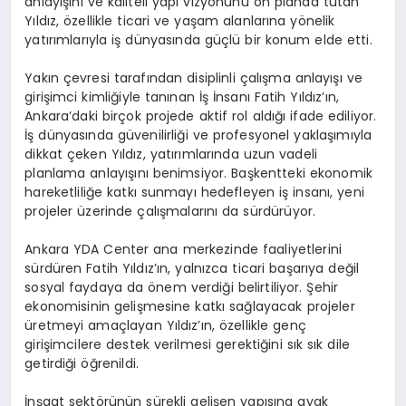
anlayışını ve kaliteli yapı vizyonunu ön planda tutan
Yıldız, özellikle ticari ve yaşam alanlarına yönelik
yatırımlarıyla iş dünyasında güçlü bir konum elde etti.
Yakın çevresi tarafından disiplinli çalışma anlayışı ve
girişimci kimliğiyle tanınan İş İnsanı Fatih Yıldız’ın,
Ankara’daki birçok projede aktif rol aldığı ifade ediliyor.
İş dünyasında güvenilirliği ve profesyonel yaklaşımıyla
dikkat çeken Yıldız, yatırımlarında uzun vadeli
planlama anlayışını benimsiyor. Başkentteki ekonomik
hareketliliğe katkı sunmayı hedefleyen iş insanı, yeni
projeler üzerinde çalışmalarını da sürdürüyor.
Ankara YDA Center ana merkezinde faaliyetlerini
sürdüren Fatih Yıldız’ın, yalnızca ticari başarıya değil
sosyal faydaya da önem verdiği belirtiliyor. Şehir
ekonomisinin gelişmesine katkı sağlayacak projeler
üretmeyi amaçlayan Yıldız’ın, özellikle genç
girişimcilere destek verilmesi gerektiğini sık sık dile
getirdiği öğrenildi.
İnşaat sektörünün sürekli gelişen yapısına ayak