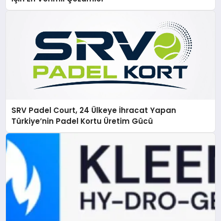
SRV Padel Court, 24 Ülkeye İhracat Yapan
Türkiye’nin Padel Kortu Üretim Gücü