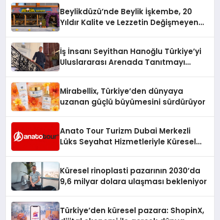
Holding Industrial City” Projesini
Beylikdüzü’nde Beylik İşkembe, 20
Hayata Geçirecek
Yıldır Kalite ve Lezzetin Değişmeyen
Adresi
İş İnsanı Seyithan Hanoğlu Türkiye’yi
Uluslararası Arenada Tanıtmayı
Hedefliyor
Mirabellix, Türkiye’den dünyaya
uzanan güçlü büyümesini sürdürüyor
Anato Tour Turizm Dubai Merkezli
Lüks Seyahat Hizmetleriyle Küresel
Turizmde Öne Çıkıyor
Küresel rinoplasti pazarının 2030’da
9,6 milyar dolara ulaşması bekleniyor
Türkiye’den küresel pazara: ShopinX,